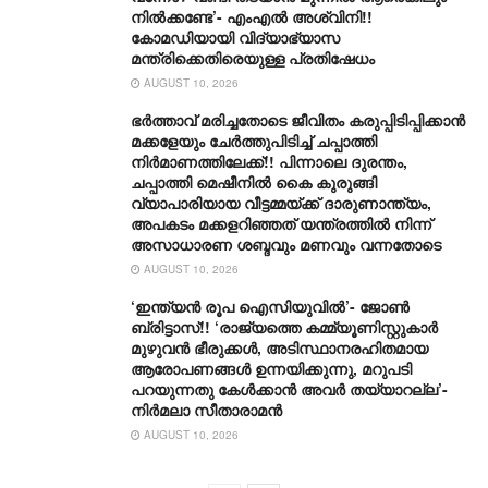
നിൽക്കണ്ടേ’- എംഎൽ അശ്വിനി!!
കോമഡിയായി വിദ്യാഭ്യാസ
മന്ത്രിക്കെതിരെയുള്ള പ്രതിഷേധം
AUGUST 10, 2026
ഭർത്താവ് മരിച്ചതോടെ ജീവിതം കരുപ്പിടിപ്പിക്കാൻ
മക്കളേയും ചേർത്തുപിടിച്ച് ചപ്പാത്തി
നിർമാണത്തിലേക്ക്!! പിന്നാലെ ദുരന്തം,
ചപ്പാത്തി മെഷീനിൽ കൈ കുരുങ്ങി
വ്യാപാരിയായ വീട്ടമ്മയ്ക്ക് ദാരുണാന്ത്യം,
അപകടം മക്കളറിഞ്ഞത് യന്ത്രത്തിൽ നിന്ന്
അസാധാരണ ശബ്ദവും മണവും വന്നതോടെ
AUGUST 10, 2026
‘ഇന്ത്യൻ രൂപ ഐസിയുവിൽ’- ജോൺ
ബ്രിട്ടാസ്!! ‘രാജ്യത്തെ കമ്മ്യൂണിസ്റ്റുകാർ
മുഴുവൻ ഭീരുക്കൾ, അടിസ്ഥാനരഹിതമായ
ആരോപണങ്ങൾ ഉന്നയിക്കുന്നു, മറുപടി
പറയുന്നതു കേൾക്കാൻ അവർ തയ്യാറല്ല’-
നിർമലാ സീതാരാമൻ
AUGUST 10, 2026