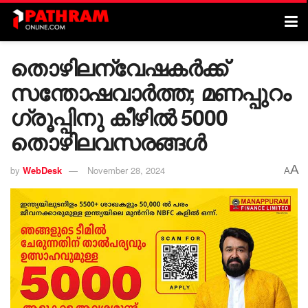
തൊഴിലന്വേഷകർക്ക്
സന്തോഷവാർത്ത; മണപ്പുറം
ഗ്രൂപ്പിനു കീഴിൽ 5000
തൊഴിലവസരങ്ങൾ
A
by
WebDesk
November 28, 2024
A