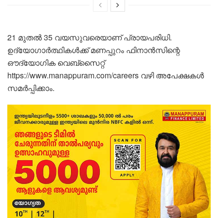
21 മുതൽ 35 വയസുവരെയാണ് പ്രായപരിധി.
ഉദ്യോഗാർത്ഥികൾക്ക് മണപ്പുറം ഫിനാൻസിന്റെ
ഔദ്യോഗിക വെബ്സൈറ്റ്
https://www.manappuram.com/careers വഴി അപേക്ഷകൾ
സമർപ്പിക്കാം.