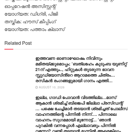
ഓപ്പറേഷൻ അസിസ്റ്റന്റ്
യോഗ്യത: ഡിഗ്രി, പിജി
തസ്തിക: ഹൗസ് കീപ്പിംഗ്
യോഗ്യത: പത്താം ക്ലാസ്
Related Post
ഇത്തവണ ഓണാഘോഷം നിവിനും
മമിതയ്ക്കുമൊപ്പം; ‘ബത്‍ലഹേം കുടുംബ യൂണിറ്റ്
21ന് എത്തും.., ഹിറ്റുകൾ തുടരുന്ന ഭാവന
സ്റ്റുഡിയോസിൻ്റെ ആറാമത്തെ ചിത്രം…
രസികൻ രംഗങ്ങളുമായി ഗാനം എത്തി…
AUGUST 10, 2026
ഇല്ല, ​ഗാഡി പോവാൻ വിടത്തില്ല…മാസ്
ആകാൻ ശ്രമിച്ച് ബിജെപി ജില്ലാ പ്രസിഡന്റ്
… പക്ഷെ ചേച്ചിമാർ തടയാൻ ശ്രമിച്ചത് പോലീസ്
വാഹനത്തിന്റെ പിന്നിൽ നിന്ന്…. പിന്നാലെ
വാഹനം സു​ഗമമായി മുന്നോട്ട്… ‘ഞാൻ
പുറകിൽ വന്നപ്പോൾ എല്ലാവരും പിന്നിൽ
വന്നോ? വണ്ടി തടയാൻ മുന്നിൽ ആരെങ്കിലും