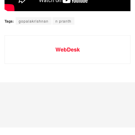
Tags:
gopalakrishnan
n pranth
WebDesk