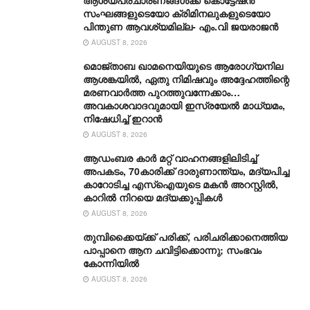
സംഘങ്ങളുടെയോ ക്രിമിനലുകളുടെയോ
പിന്തുണ ആവശ്യമില്ല- എം.വി ജയരാജൻ
AUGUST 8, 2026
മൊജ്താബ ഖാമനെയിയുടെ ആരോ​ഗ്യനില
ആശങ്കയിൽ, ഏതു നിമിഷവും അദ്ദേഹത്തിന്റെ
മരണവാർത്ത പുറത്തുവന്നേക്കാം…
അവകാശവാദവുമായി ഇസ്രയേൽ മാധ്യമം,
നിഷേധിച്ച് ഇറാൻ
AUGUST 8, 2026
ആഡംബര കാര്‍ മറ്റ് വാഹനങ്ങളിലിടിച്ച്
അപകടം, 70കാരിക്ക് ദാരുണാന്ത്യം, മദ്യപിച്ച
കാറോടിച്ച എസ്ഐയുടെ മകന്‍ അറസ്റ്റില്‍,
കാറില്‍ നിറയെ മദ്യക്കുപ്പികള്‍
AUGUST 8, 2026
തുമ്പിക്കൈയ്ക്ക് പരിക്ക്, പരിചരിക്കാനെത്തിയ
പാപ്പാനെ ആന ചവിട്ടിക്കൊന്നു; സംഭവം
കോന്നിയിൽ
AUGUST 8, 2026