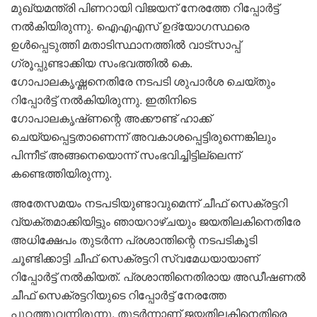
മുഖ്യമന്ത്രി പിണറായി വിജയന് നേരത്തേ റിപ്പോർട്ട്
നൽകിയിരുന്നു. ഐഎഎസ് ഉദ്യോഗസ്ഥരെ
ഉൾപ്പെടുത്തി മതാടിസ്ഥാനത്തിൽ വാട്സാപ്പ്
ഗ്രൂപ്പുണ്ടാക്കിയ സംഭവത്തിൽ കെ.
ഗോപാലകൃഷ്ണനെതിരേ നടപടി ശുപാർശ ചെയ്തും
റിപ്പോർട്ട് നൽകിയിരുന്നു. ഇതിനിടെ
ഗോപാലകൃഷ്‌ണന്റെ അക്കൗണ്ട് ഹാക്ക്
ചെയ്യപ്പെട്ടതാണെന്ന് അവകാശപ്പെട്ടിരുന്നെങ്കിലും
പിന്നീട് അങ്ങനെയൊന്ന് സംഭവിച്ചിട്ടില്ലെന്ന്
കണ്ടെത്തിയിരുന്നു.
അതേസമയം നടപടിയുണ്ടാവുമെന്ന് ചീഫ് സെക്രട്ടറി
വ്യക്തമാക്കിയിട്ടും ഞായറാഴ്ചയും ജയതിലകിനെതിരേ
അധിക്ഷേപം തുടർന്ന പ്രശാന്തിന്റെ നടപടികൂടി
ചൂണ്ടിക്കാട്ടി ചീഫ് സെക്രട്ടറി സ്വമേധയായാണ്
റിപ്പോർട്ട് നൽകിയത്. പ്രശാന്തിനെതിരായ അഡീഷണൽ
ചീഫ് സെക്രട്ടറിയുടെ റിപ്പോർട്ട് നേരത്തേ
പുറത്തുവന്നിരുന്നു. തുടർന്നാണ് ജയതിലകിനെതിരെ