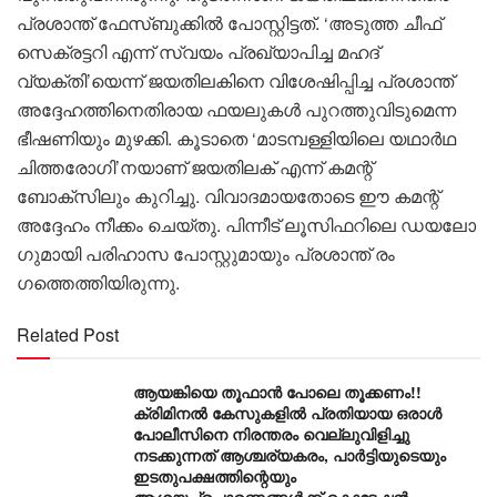
പ്രശാന്ത് ഫേസ്ബുക്കിൽ പോസ്റ്റിട്ടത്. ‘അടുത്ത ചീഫ്
സെക്രട്ടറി എന്ന് സ്വയം പ്രഖ്യാപിച്ച മഹദ്
വ്യക്തി’യെന്ന് ജയതിലകിനെ വിശേഷിപ്പിച്ച പ്രശാന്ത്
അദ്ദേഹത്തിനെതിരായ ഫയലുകൾ പുറത്തുവിടുമെന്ന
ഭീഷണിയും മുഴക്കി. കൂടാതെ ‘മാടമ്പള്ളിയിലെ യഥാർഥ
ചിത്തരോഗി’നയാണ് ജയതിലക് എന്ന് കമന്റ്
ബോക്‌സിലും കുറിച്ചു. വിവാദമായതോടെ ഈ കമന്റ്
അദ്ദേഹം നീക്കം ചെയ്തു. പിന്നീട് ലൂസിഫറിലെ ഡയലോ​
ഗുമായി പരിഹാസ പോസ്റ്റുമായും പ്രശാന്ത് രം​
ഗത്തെത്തിയിരുന്നു.
Related Post
ആയങ്കിയെ തൂഫാൻ പോലെ തൂക്കണം!!
ക്രിമിനൽ കേസുകളിൽ പ്രതിയായ ഒരാൾ
പോലീസിനെ നിരന്തരം വെല്ലുവിളിച്ചു
നടക്കുന്നത് ആശ്ചര്യകരം, പാർട്ടിയുടെയും
ഇടതുപക്ഷത്തിന്റെയും
ആശയപ്രചാരണങ്ങൾക്ക് കൊട്ടേഷൻ