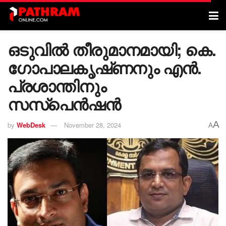
ഒടുവിൽ തീരുമാനമായി; കെ.
ഗോപാലകൃഷ്‌ണനും എൻ.
പ്രശാന്തിനും
സസ്പെൻഷൻ
A
by
WebDesk
November 28, 2024
A