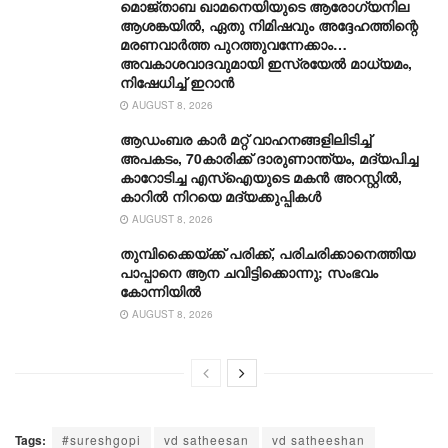
മൊജ്താബ ഖാമനെയിയുടെ ആരോ​ഗ്യനില
ആശങ്കയിൽ, ഏതു നിമിഷവും അദ്ദേഹത്തിന്റെ
മരണവാർത്ത പുറത്തുവന്നേക്കാം…
അവകാശവാദവുമായി ഇസ്രയേൽ മാധ്യമം,
നിഷേധിച്ച് ഇറാൻ
AUGUST 8, 2026
ആഡംബര കാര്‍ മറ്റ് വാഹനങ്ങളിലിടിച്ച്
അപകടം, 70കാരിക്ക് ദാരുണാന്ത്യം, മദ്യപിച്ച
കാറോടിച്ച എസ്ഐയുടെ മകന്‍ അറസ്റ്റില്‍,
കാറില്‍ നിറയെ മദ്യക്കുപ്പികള്‍
AUGUST 8, 2026
തുമ്പിക്കൈയ്ക്ക് പരിക്ക്, പരിചരിക്കാനെത്തിയ
പാപ്പാനെ ആന ചവിട്ടിക്കൊന്നു; സംഭവം
കോന്നിയിൽ
AUGUST 8, 2026
Tags:
#sureshgopi
vd satheesan
vd satheeshan