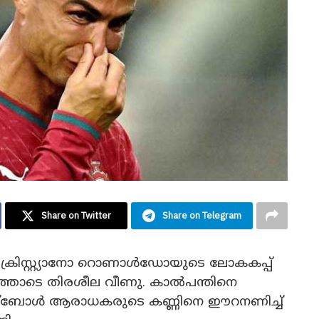
Share on Twitter
Share on Telegram
ക്രിസ്റ്റ്യാനോ റൊണാൾഡോയുടെ ലോകകപ്പ്
ത്തോടെ തിരശീല വീണു. കാൽപന്തിനെ
ഫുട്ബോൾ ആരാധകരുടെ കണ്ണിനെ ഈറനണിച്ച്