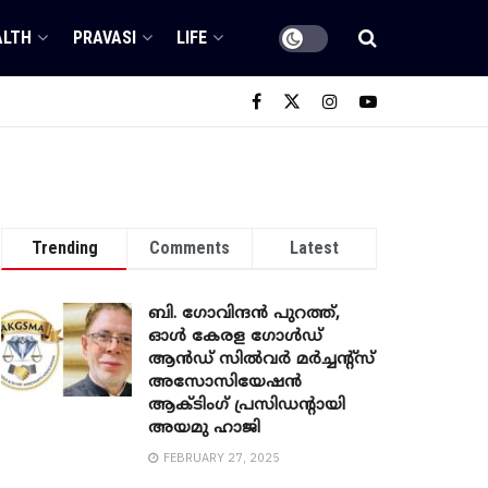
ALTH
PRAVASI
LIFE
Trending
Comments
Latest
ബി. ​ഗോവിന്ദൻ പുറത്ത്,
ഓൾ കേരള ഗോൾഡ്
ആൻഡ് സിൽവർ മർച്ചന്റ്സ്
അസോസിയേഷൻ
ആക്ടിംഗ് പ്രസിഡന്റായി
അയമു ഹാജി
FEBRUARY 27, 2025