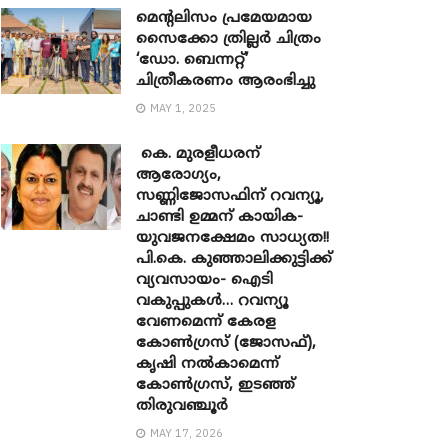
മെന്‍റലിസം പ്രമേയമായ
സൈക്കോ ത്രില്ലർ ചിത്രം
‘ഡോ. ബെന്നറ്റ്’
ചിത്രീകരണം ആരംഭിച്ചു
MAY 1, 2025
കെ. മുരളീധരന്
ആരോഗ്യം,
സണ്ണിജോസഫിന് റവന്യൂ,
ചാണ്ടി ഉമ്മന് കായിക-
യുവജനക്ഷേമം സാധ്യത!!
പി.കെ. കുഞ്ഞാലിക്കുട്ടിക്ക്
വ്യവസായം- ഐടി
വകുപ്പുകൾ… റവന്യൂ
വേണമെന്ന് കേരള
കോൺഗ്രസ് (ജോസഫ്),
കൃഷി നൽകാമെന്ന്
കോൺഗ്രസ്, ഇടഞ്ഞ്
തിരുവഞ്ചൂർ
MAY 17, 2026