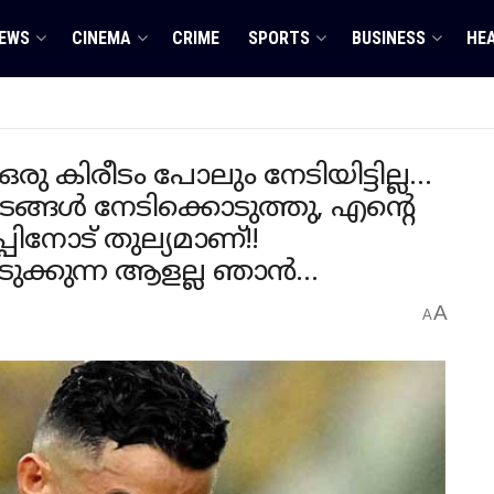
EWS
CINEMA
CRIME
SPORTS
BUSINESS
HE
ഒരു കിരീടം പോലും നേടിയിട്ടില്ല…
രീടങ്ങൾ നേടിക്കൊടുത്തു, എന്റെ
നോട് തുല്യമാണ്!!
ക്കുന്ന ആളല്ല ഞാൻ…
A
A