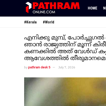
HOME
N
#Kerala
#World
എനിക്കു മുമ്പ്, പോർച്ചുഗൽ 
ഞാൻ രാജ്യത്തിന് മൂന്ന് കി
കണക്കിൽ അത് വേൾഡ് കപ്പി
ആവേശത്തിൽ തീരുമാനമെടു
by
pathram desk 5
July 7, 2026