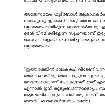
റോണോ വിശ്വവേദിയിൽ നിന്ന് വിടവാങ്ങ
അതേസമയം ഫുട്ബോൾ ആരാധകർക്ക
നൽകുന്നു. ഇതാണ് തന്റെ അവസാന ലോകക
വ്യക്തമാക്കിയിരുന്ന റൊണാൾഡോ, എന
ഉടൻ വിരമിക്കില്ലെന്ന സൂചനയാണ് ഇ
മാധ്യമങ്ങളോട് സംസാരിച്ച അദ്ദേഹം, ആ
വ്യക്തമാക്കി.
“ഇത്തരത്തിൽ ലോകകപ്പ് വിടേണ്ടിവന്ന
ഞാൻ ചെയ്തു. ഞാൻ മുഴുവൻ ശ്രമിച്
മനസോടെയാണ് പോകുന്നത്. ഇത് എന്
എന്നാൽ ഇനി കുടുംബത്തോടൊപ്പം സമയ
ആലോചിക്കാനും ഞാൻ തയ്യാറാണ്. ആവ
ഞാൻ,” റൊണാൾഡോ പറഞ്ഞു.