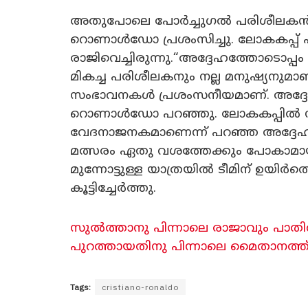
അതുപോലെ പോർച്ചുഗൽ പരിശീലകൻ റ
റൊണാൾഡോ പ്രശംസിച്ചു. ലോകകപ്പ് പു
രാജിവെച്ചിരുന്നു.“അദ്ദേഹത്തോടൊപ്പം
മികച്ച പരിശീലകനും നല്ല മനുഷ്യനുമാ
സംഭാവനകൾ പ്രശംസനീയമാണ്. അദ്ദേഹ
റൊണാൾഡോ പറഞ്ഞു. ലോകകപ്പിൽ നിന്
വേദനാജനകമാണെന്ന് പറഞ്ഞ അദ്ദേഹം, ട
മത്സരം ഏതു വശത്തേക്കും പോകാമായിരുന
മുന്നോട്ടുള്ള യാത്രയിൽ ടീമിന് ഉയിർത
കൂട്ടിച്ചേർത്തു.
സുൽത്താനു പിന്നാലെ രാജാവും പാതി
പുറത്തായതിനു പിന്നാലെ മൈതാനത്ത് പൊട
Tags:
cristiano-ronaldo