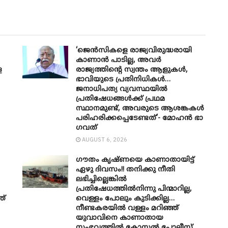
‘ജെൻസികളെ രാജ്യവിരുദ്ധരായി
കാണാൻ പാടില്ല, അവർ
െ
രാജ്യത്തിന്റെ സ്വന്തം ആളുകൾ,
ഭാവിയുടെ പ്രതിനിധികൾ…
ജനാധിപത്യ വ്യവസ്ഥയിൽ
പ്രതിഷേധങ്ങൾക്ക് പ്രഥമ
സ്ഥാനമുണ്ട്, അവരുടെ ആശങ്കകൾ
പരിഹരിക്കപ്പെടേണ്ടത്’- മോഹൻ ഭാ​
ഗവത്
AUGUST 6, 2026
ഗൗതം കൃഷ്ണയെ കാണാതായിട്ട്
ഏഴു ദിവസം!! തനിക്കു നീതി
ലഭിച്ചില്ലെങ്കിൽ
പ്രതിഷേധത്തിൽനിന്നു പിന്മാറില്ല,
ത്
വെള്ളം പോലും കുടിക്കില്ല…
നീണ്ടകരയിൽ വള്ളം മറിഞ്ഞ്
യുവാവിനെ കാണാതായ
സംഭവത്തിൽ കോസ്റ്റൽ പോലീസ്