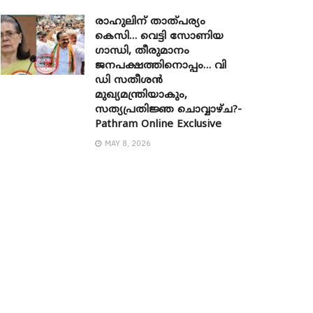
രാഹുലിന് താത്പര്യം
കെസി… വെട്ടി സോണിയ ​
ഗാന്ധി, തീരുമാനം
ജനപക്ഷത്തിനൊപ്പം… വി
ഡി സതീശൻ
മുഖ്യമന്ത്രിയാകും,
സത്യപ്രതിജ്ഞ ചൊവ്വാഴ്ച?-
Pathram Online Exclusive
MAY 8, 2026