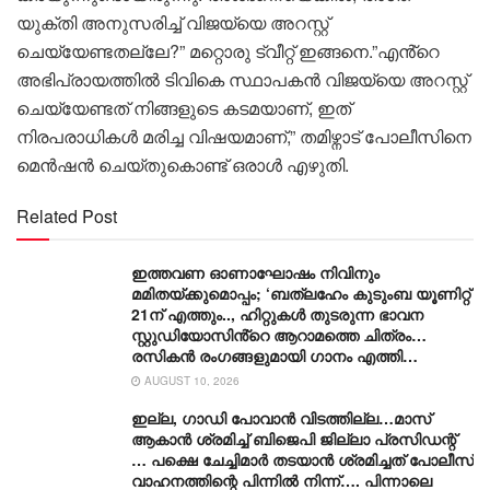
യുക്തി അനുസരിച്ച് വിജയ്‌യെ അറസ്റ്റ്
ചെയ്യേണ്ടതല്ലേ?” മറ്റൊരു ട്വീറ്റ് ഇങ്ങനെ.”എൻ്റെ
അഭിപ്രായത്തിൽ ടിവികെ സ്ഥാപകൻ വിജയ്‌യെ അറസ്റ്റ്
ചെയ്യേണ്ടത് നിങ്ങളുടെ കടമയാണ്, ഇത്
നിരപരാധികൾ മരിച്ച വിഷയമാണ്,” തമിഴ്നാട് പോലീസിനെ
മെൻഷൻ ചെയ്തുകൊണ്ട് ഒരാൾ എഴുതി.
Related Post
ഇത്തവണ ഓണാഘോഷം നിവിനും
മമിതയ്ക്കുമൊപ്പം; ‘ബത്‍ലഹേം കുടുംബ യൂണിറ്റ്
21ന് എത്തും.., ഹിറ്റുകൾ തുടരുന്ന ഭാവന
സ്റ്റുഡിയോസിൻ്റെ ആറാമത്തെ ചിത്രം…
രസികൻ രംഗങ്ങളുമായി ഗാനം എത്തി…
AUGUST 10, 2026
ഇല്ല, ​ഗാഡി പോവാൻ വിടത്തില്ല…മാസ്
ആകാൻ ശ്രമിച്ച് ബിജെപി ജില്ലാ പ്രസിഡന്റ്
… പക്ഷെ ചേച്ചിമാർ തടയാൻ ശ്രമിച്ചത് പോലീസ്
വാഹനത്തിന്റെ പിന്നിൽ നിന്ന്…. പിന്നാലെ