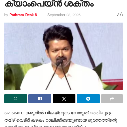
ക്യാംപെയ്ൻ ശക്തം
A
by
Pathram Desk 8
September 28, 2025
A
ചെന്നൈ: കരൂരിൽ വിജയ്‌യുടെ നേതൃത്വത്തിലുള്ള
തമിഴ് വെട്രി കഴകം റാലിക്കിടെയുണ്ടായ ദുരന്തത്തിന്റെ