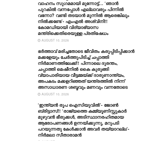
വാഹനം സു​ഗമമായി മുന്നോട്ട്… ‘ഞാൻ
പുറകിൽ വന്നപ്പോൾ എല്ലാവരും പിന്നിൽ
വന്നോ? വണ്ടി തടയാൻ മുന്നിൽ ആരെങ്കിലും
നിൽക്കണ്ടേ’- എംഎൽ അശ്വിനി!!
കോമഡിയായി വിദ്യാഭ്യാസ
മന്ത്രിക്കെതിരെയുള്ള പ്രതിഷേധം
AUGUST 10, 2026
ഭർത്താവ് മരിച്ചതോടെ ജീവിതം കരുപ്പിടിപ്പിക്കാൻ
മക്കളേയും ചേർത്തുപിടിച്ച് ചപ്പാത്തി
നിർമാണത്തിലേക്ക്!! പിന്നാലെ ദുരന്തം,
ചപ്പാത്തി മെഷീനിൽ കൈ കുരുങ്ങി
വ്യാപാരിയായ വീട്ടമ്മയ്ക്ക് ദാരുണാന്ത്യം,
അപകടം മക്കളറിഞ്ഞത് യന്ത്രത്തിൽ നിന്ന്
അസാധാരണ ശബ്ദവും മണവും വന്നതോടെ
AUGUST 10, 2026
‘ഇന്ത്യൻ രൂപ ഐസിയുവിൽ’- ജോൺ
ബ്രിട്ടാസ്!! ‘രാജ്യത്തെ കമ്മ്യൂണിസ്റ്റുകാർ
മുഴുവൻ ഭീരുക്കൾ, അടിസ്ഥാനരഹിതമായ
ആരോപണങ്ങൾ ഉന്നയിക്കുന്നു, മറുപടി
പറയുന്നതു കേൾക്കാൻ അവർ തയ്യാറല്ല’-
നിർമലാ സീതാരാമൻ