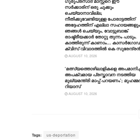
ഗുരുപ്രസാദ് മാസ്റ്ററെ ഈ
സർക്കാരിന് ഒരു ചുക്കും
ചെയ്യാനാവില്ല,
നീതിക്കുവേണ്ടിയുള്ള പോരാട്ടത്തിന്
അദ്ദേഹത്തിന് എല്ലാ സഹായങ്ങളും
ഞങ്ങൾ ചെയ്യും, വോട്ടുബാങ്ക്
രാഷ്ട്രീയക്കാർ തോറ്റു തുന്നം പാടും.
കാത്തിരുന്ന് കാണാം… കാസർഗോഡ
ക്വിസ് വിവാദത്തിൽ കെ സുരേന്ദ്ര
AUGUST 10, 2026
‘മത്സ്യത്തൊഴിലാളികളെ അപമാനിച്ച
അപക്വമായ പ്രസ്താവന നടത്തിയ
മുഖ്യമന്ത്രി മാപ്പ് പറയണം’; മുഹമ്മദ
റിയാസ്
AUGUST 10, 2026
Tags:
us-deportation