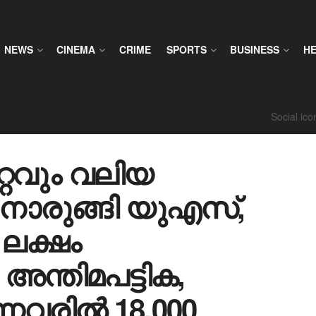
NEWS
CINEMA
CRIME
SPORTS
BUSINESS
H
Social ic
്റവും വലിയ
നൊരുങ്ങി യുഎസ്,
 ലക്ഷം
 അന്തിമപട്ടിക,
്നവരിൽ 18,000