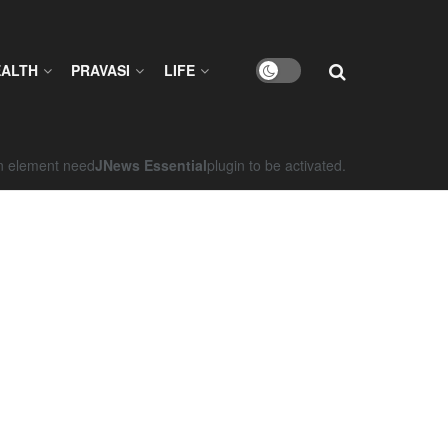
EALTH
PRAVASI
LIFE
on element need
JNews Essential
plugin to be activated.