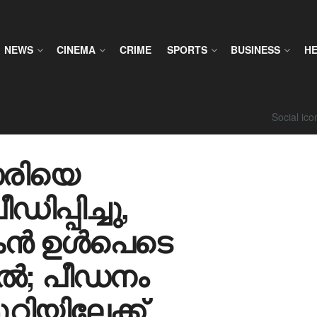
NEWS
CINEMA
CRIME
SPORTS
BUSINESS
H
Social ic
രിയെ
ഡിപ്പിച്ചു,
കൻ ഉൾപെടെ
റിൽ; പീഡനം
റിയിലേക്ക്