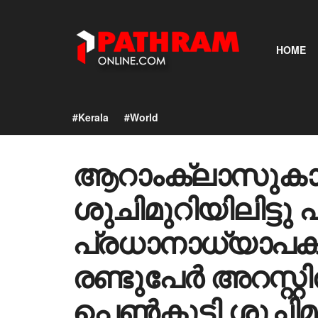
HOME
#Kerala
#World
ആറാംക്ലാസുകാ
ശുചിമുറിയിലിട്ടു പീ
പ്രധാനാധ്യാപ
രണ്ടുപേർ അറസ്റ്
പെൺകുട്ടി ശുചിമു