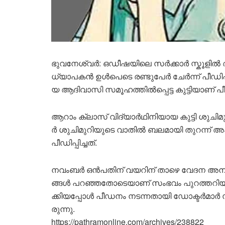
ഭു​വ​നേ​ശ്വ​ർ: ഒ​ഡീ​ഷ​യി​ലെ സ​ർ​ക്കാ​ർ സ്കൂ​ളി​
ധ്യാ​പ​ക​ൻ ഉൾപെടെ രണ്ടുപേർ ചേർന്ന് പീ​ഡി​പ്പി​ച
യ ആദിവാസി സമൂഹത്തിൽപ്പെട്ട കു​ട്ടി​യാ​ണ് പീ​ഡ
ആ​റാം ക്ലാ​സ് വി​ദ്യാ​ർ​ഥി​നി​യാ​യ കു​ട്ടി ശു​ചി
ർ ശു​ചി​മു​റി​യു​ടെ വാ​തി​ൽ ബ​ല​മാ​യി തു​റ​ന്ന് അ​ക​ത
പീ​ഡി​പ്പി​ച്ച​ത്.
ന​വം​ബ​ർ ഒ​ൻ​പ​തി​ന് വ​യ​റി​ന് താ​ഴെ വേ​ദ​ന അ​നു​ഭ​വ
ങ്ങ​ൾ പ​റ​ഞ്ഞ​തോ​ടെ​യാ​ണ് സം​ഭ​വം പു​റ​ത്ത​റി​യു​
ക്കി​യ​പ്പോ​ൾ പീ​ഡ​നം ന​ട​ന്ന​താ​യി ഡോ​ക്ട​ർ​മാ​ർ ‌
രു​ന്നു.
https://pathramonline.com/archives/238822