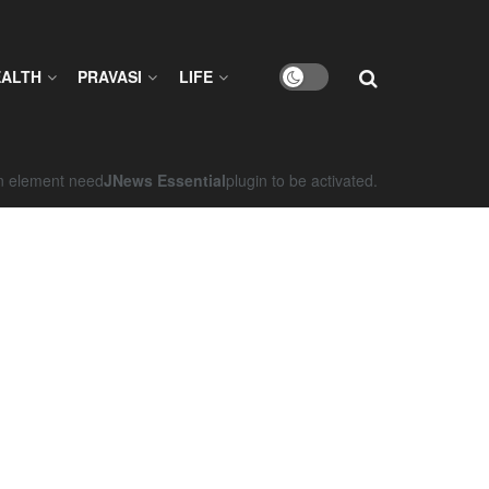
EALTH
PRAVASI
LIFE
on element need
JNews Essential
plugin to be activated.