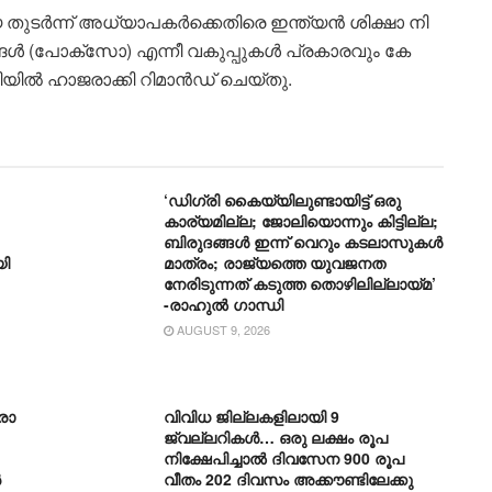
 തു​ട​ർ​ന്ന് അ​ധ്യാ​പ​ക​ർ​ക്കെ​തി​രെ ഇ​ന്ത്യ​ൻ ശി​ക്ഷാ നി​
ങ്ങ​ൾ (പോ​ക്‌​സോ) എ​ന്നീ വ​കു​പ്പു​ക​ൾ പ്ര​കാ​ര​വും കേ​
ട​തിയിൽ ഹാജരാക്കി റി​മാ​ൻ​ഡ് ചെ​യ്തു.
‘ഡി​ഗ്രി കൈയ്യിലുണ്ടായിട്ട് ഒരു
കാര്യമില്ല; ജോലിയൊന്നും കിട്ടില്ല;
ബിരുദങ്ങൾ ഇന്ന് വെറും കടലാസുകൾ
യി
മാത്രം; രാജ്യത്തെ യുവജനത
നേരിടുന്നത് കടുത്ത തൊഴിലില്ലായ്മ’
-രാഹുൽ ഗാന്ധി
AUGUST 9, 2026
ോ​
വിവിധ ജില്ലകളിലായി 9
ജ്വല്ലറികൾ… ഒരു ലക്ഷം രൂപ
നിക്ഷേപിച്ചാൽ ദിവസേന 900 രൂപ
ൻ
വീതം 202 ദിവസം അക്കൗണ്ടിലേക്കു