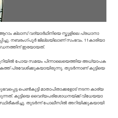
ൽ ആറാം ക്ലാസ് വ​ദ്യാ​ർ​ഥി​നി​യെ സ്കൂ​ളി​ലെ പ്ര​ധാ​നാ​
്ചു. ന​ബ​രം​ഗ്പൂ​ർ ജി​ല്ല​യി​ലാ​ണ് സം​ഭ​വം. 11കാ​രി​യാ​
​ന​ത്തി​ന് ഇ​ര​യാ​യ​ത്.
​മു​റി​യി​ൽ പോ​യ സ​മ​യം പി​ന്നാ​ലെ​യെ​ത്തി​യ അ​ധ്യാ​പ​ക​
്ത് പ്ര​വേ​ശി​ക്കു​ക​യാ​യി​രു​ന്നു. തു​ട​ർ​ന്നാ​ണ് കു​ട്ടി​യെ
​പ്പെ​ട്ട പെ​ൺ​കു​ട്ടി മാ​താ​പി​താ​ക്ക​ളോ​ട് ന​ട​ന്ന കാ​ര്യ​
ന്ന​ത്. കു​ട്ടി​യെ വൈ​ദ്യ​പ​രി​ശോ​ധ​ന​യ്ക്ക് വി​ധേ​യ​യാ​
സ്ഥിരീകരിച്ചു. തു​ട​ർ​ന്ന് പോ​ലീ​സി​ൽ അ​റി​യി​ക്കു​ക​യാ​യി​