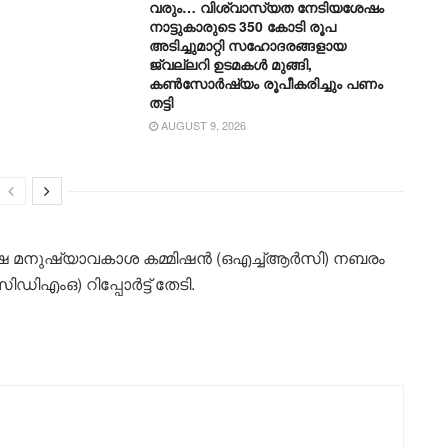
വരും… വിശ്വാസ്യത നേടിയശേഷം
നാട്ടുകാരുടെ 350 കോടി രൂപ
അടിച്ചുമാറ്റി സഹോദരങ്ങളായ
ജ്വല്ലറി ഉടമകൾ മുങ്ങി,
കൺസോർഷ്യം രൂപീകരിച്ചും പണം
തട്ടി
AUGUST 9, 2026
മ​നു​ഷ്യാ​വ​കാ​ശ ക​മ്മി​ഷ​ൻ (ഒ​എ​ച്ച്ആ​ർ​സി) ന​ബ​രം​
ി​എം​ഒ) റി​പ്പോ​ർ​ട്ട് തേ​ടി.