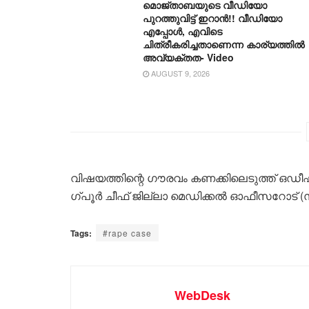
മൊജ്താബയുടെ വീഡിയോ
പുറത്തുവിട്ട് ഇറാൻ!! വീഡിയോ
എപ്പോൾ, എവിടെ
ചിത്രീകരിച്ചതാണെന്ന കാര്യത്തിൽ
അവ്യക്തത- Video
AUGUST 9, 2026
വി​ഷ​യത്തിന്റെ ഗൗ​ര​വം കണക്കിലെടുത്ത് ഒ​ഡീ​ഷ 
ഗ്പൂ​ർ ചീ​ഫ് ജി​ല്ലാ മെ​ഡി​ക്ക​ൽ ഓ​ഫീ​സ​റോ​ട് (സി​ഡ
Tags:
#rape case
WebDesk