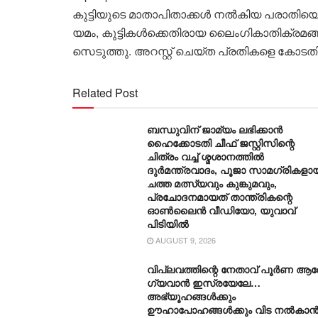
കു​ട്ടി​യു​ടെ മാ​താ​പി​താ​ക്ക​ൾ ന​ൽ​കി​യ പ​രാ​തി​യെ
യ​മം, കു​ട്ടി​ക​ൾ​ക്കെ​തി​രാ​യ ലൈം​ഗി​കാ​തി​ക്ര​മ​
സെ​ടു​‌ത്തു. അ​റ​സ്റ്റ് ചെ​യ്ത പ്ര​തി​ക​ളെ കോ​
Related Post
ബന്ധുവിന് ജാമ്യം ലഭിക്കാന്‍
ഹൈക്കോടതി ചീഫ് ജസ്റ്റിസിന്റെ
ചിത്രം വച്ച് ശ്മശാനത്തില്‍
ദുര്‍മന്ത്രവാദം, പൂജാ സാമഗ്രികളാ
ചത്ത മത്സ്യവും കുങ്കുമവും,
പ്രചോദനമായത് താന്ത്രികന്റെ
ഓണ്‍ലൈന്‍ വീഡിയോ, യുവാവ്
പിടിയില്‍
AUGUST 9, 2026
വിപ്ലവത്തിന്റെ നേതാവ് പൂർണ ആര
ഗ്യവാൻ ഇസ്രയേലേ…
അഭ്യൂഹങ്ങൾക്കും
ഊഹാപോഹങ്ങൾക്കും വിട നൽകാ