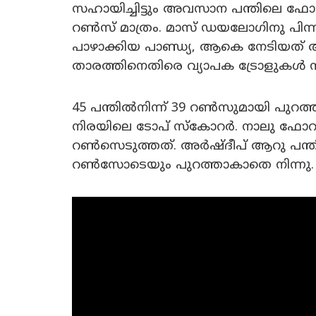
സഹായിച്ചിട്ടും അവസാന പന്തിലെ ഫോർ
റൺസ് മാത്രം. മാസ് ഡയലോഗിനു പിന്നാ
പാഴാക്കിയ പാണ്ഡ്യ, ആകെ നേടിയത
താരത്തിനെതിരെ വ്യാപക ട്രോളുകൾ ന
45 പന്തിൽനിന്ന് 39 റൺസുമായി പുറത്
നിരയിലെ ടോപ് സ്കോറർ. നാലു ഫോറു
റൺസെടുത്തത്. അർഷ്ദീപ് ആറു പന്
റൺസോടെയും പുറത്താകാതെ നിന്നു.