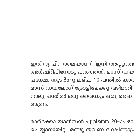
ഇതിനു പിന്നാലെയാണ്, ‘ഇനി അപ്പുറത്തു
അർഷ്ദീപിനോടു പറഞ്ഞത്. മാസ് ഡയലോ
പക്ഷേ, തുടർന്നു ലഭിച്ച 10 പന്തിൽ
മാസ് ഡയലോഗ് ട്രോളിലേക്കു വഴിമാറ
നാലു പന്തിൽ ഒരു വൈഡും ഒരു ബൈയും
മാത്രം.
മാർക്കോ യാൻസൻ എറിഞ്ഞ 20–ാം ഓവറി
ചെയ്യാനായില്ല. രണ്ടു തവണ ദക്ഷി