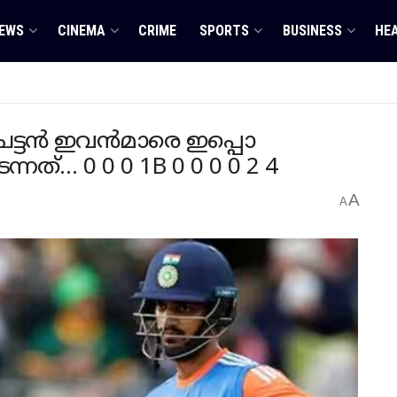
EWS
CINEMA
CRIME
SPORTS
BUSINESS
HE
ചേട്ടൻ ഇവൻമാരെ ഇപ്പൊ
്നത്… 0 0 0 1B 0 0 0 0 2 4
A
A