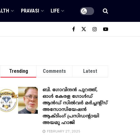
ALTH
PRAVASI
LIFE
Trending
Comments
Latest
ബി. ​ഗോവിന്ദൻ പുറത്ത്,
ഓൾ കേരള ഗോൾഡ്
ആൻഡ് സിൽവർ മർച്ചന്റ്സ്
അസോസിയേഷൻ
ആക്ടിംഗ് പ്രസിഡന്റായി
അയമു ഹാജി
FEBRUARY 27, 2025