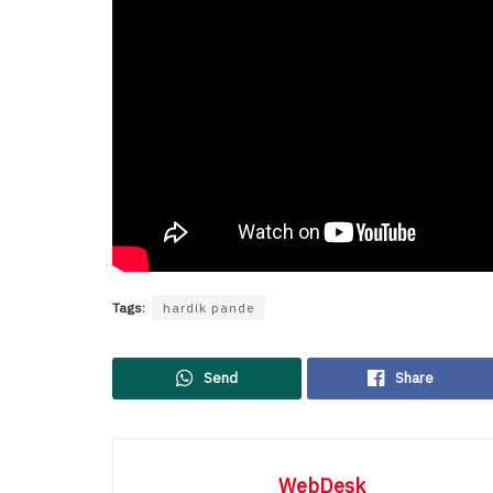
Tags:
hardik pande
Send
Share
WebDesk