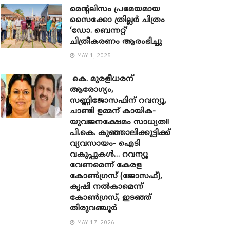
മെന്‍റലിസം പ്രമേയമായ
സൈക്കോ ത്രില്ലർ ചിത്രം
‘ഡോ. ബെന്നറ്റ്’
ചിത്രീകരണം ആരംഭിച്ചു
MAY 1, 2025
കെ. മുരളീധരന്
ആരോഗ്യം,
സണ്ണിജോസഫിന് റവന്യൂ,
ചാണ്ടി ഉമ്മന് കായിക-
യുവജനക്ഷേമം സാധ്യത!!
പി.കെ. കുഞ്ഞാലിക്കുട്ടിക്ക്
വ്യവസായം- ഐടി
വകുപ്പുകൾ… റവന്യൂ
വേണമെന്ന് കേരള
കോൺഗ്രസ് (ജോസഫ്),
കൃഷി നൽകാമെന്ന്
കോൺഗ്രസ്, ഇടഞ്ഞ്
തിരുവഞ്ചൂർ
MAY 17, 2026