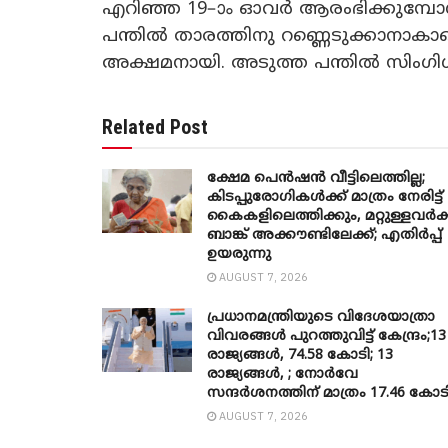
എറിഞ്ഞ 19–ാം ഓവർ ആരംഭിക്കുമ്പോൾ 
പന്തിൽ താരത്തിനു റണ്ണെടുക്കാനാ
അക്ഷമനായി. അടുത്ത പന്തിൽ സിംഗി
Related Post
ക്ഷേമ പെൻഷൻ വീട്ടിലെത്തില്ല;
കിടപ്പുരോഗികൾക്ക് മാത്രം നേരിട്ട്
കൈകളിലെത്തിക്കും, മറ്റുള്ളവർക്
ബാങ്ക് അക്കൗണ്ടിലേക്ക്; എതിർപ്പ്
ഉയരുന്നു
AUGUST 7, 2026
പ്രധാനമന്ത്രിയുടെ വിദേശയാത്രാ
വിവരങ്ങൾ പുറത്തുവിട്ട് കേന്ദ്രം;13
രാജ്യങ്ങൾ, 74.58 കോടി; 13
രാജ്യങ്ങൾ, ; നോർവേ
സന്ദർശനത്തിന് മാത്രം 17.46 കോട
AUGUST 7, 2026