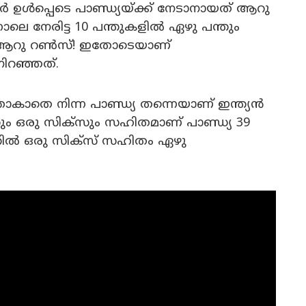
 ഉൾപ്പെടെ പാണ്ഡ്യയ്‌ക്ക് നേടാനായത് ആറു
ലെ നേരിട്ട 10 പന്തുകളിൽ ഏഴു പന്തും
് ആറു റൺസ്! ഇതോടെയാണ്
ിറഞ്ഞത്.
താകാതെ നിന്ന പാണ്ഡ്യ തന്നെയാണ് ഇന്ത്യൻ
ം ഒരു സിക്സും സഹിതമാണ് പാണ്ഡ്യ 39
തിൽ ഒരു സിക്സ് സഹിതം ഏഴു