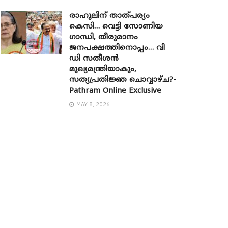
രാഹുലിന് താത്പര്യം
കെസി… വെട്ടി സോണിയ ​
ഗാന്ധി, തീരുമാനം
ജനപക്ഷത്തിനൊപ്പം… വി
ഡി സതീശൻ
മുഖ്യമന്ത്രിയാകും,
സത്യപ്രതിജ്ഞ ചൊവ്വാഴ്ച?-
Pathram Online Exclusive
MAY 8, 2026