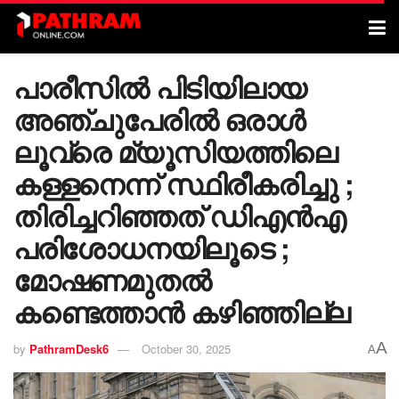
പാരീസില്‍ പിടിയിലായ
അഞ്ചുപേരില്‍ ഒരാള്‍
ലൂവ്രെ മ്യൂസിയത്തിലെ
കള്ളനെന്ന് സ്ഥിരീകരിച്ചു ;
തിരിച്ചറിഞ്ഞത് ഡിഎന്‍എ
പരിശോധനയിലൂടെ ;
മോഷണമുതല്‍
കണ്ടെത്താന്‍ കഴിഞ്ഞില്ല
A
by
PathramDesk6
October 30, 2025
A