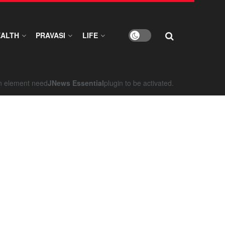
EALTH
PRAVASI
LIFE
on element need
JNews Essential
plugin to be activated.