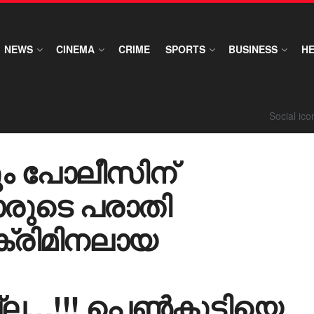
NEWS
CINEMA
CRIME
SPORTS
BUSINESS
H
Social ic
ും പോലീസിന്
കാരുടെ പരാതി
ംക്രിമിനലായ
്ല…!!! പെൺകുട്ടിയെ