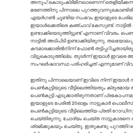
അനൂപ് കൊടുംക്രിമിനലാണെന്ന് തെളിയിക്കന
മരണത്തിനു പിന്നാലെ പുറത്തുവന്നുകൊണ്ടിരിക
എയർഗൺ ചൂണ്ടിയ സംഭവം ഇയാളുടെ പേരിലുണ്ട്.
ഇയാൾക്കെതിരെ ക‍ഞ്ചാവ് കേസുണ്ട്. നാട്ടിൽ
ഉണ്ടാക്കിയെടുത്തിട്ടുണ്ട് എന്നാണ് വിവരം. പ
നാട്ടിൽ അടിപിടി ഉണ്ടാക്കിയിരുന്നു. തലയോലപ്പറമ
കൗമാരക്കാരിൽനിന്ന് ഫോൺ തട്ടിപ്പറിച്ചതാ
വിട്ടുകൊടുത്തില്ല. തുടർന്ന് ഇയാൾ ഇവരെ ആ
സംഘർഷാവസ്ഥ പരിഹരിച്ചത് എന്നുമാണ് വിവ
ഇതിനു പിന്നാലെയാണ് ഇവിടെ നിന്ന് ഇയാൾ സ
പെൺകുട്ടിയുടെ വീട്ടിലെത്തിയതും ക്രൂരമ
പെൺകുട്ടി എടുക്കാതിരുന്നതാണ് പ്രകോപനമുണ
ഇയാളുടെ പേരിൽ 20ഓളം നാട്ടുകാർ പൊലീസ
പെൺകുട്ടിയുടെ വീട്ടിലെത്തിയ പ്രതി റോഡിന
ചെയ്തിരുന്നു. ചോദ്യം ചെയ്ത നാട്ടുകാര
ശ്രമിക്കുകയും ചെയ്തു. ഇതുകണ്ടു പുറത്ത