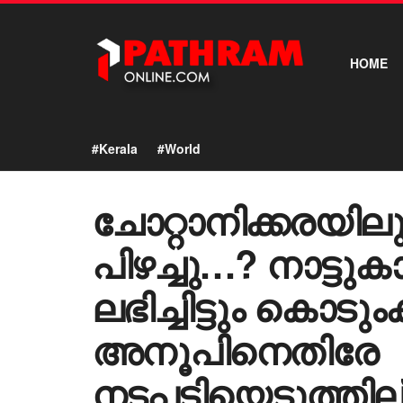
HOME
#Kerala
#World
ചോറ്റാനിക്കരയില
പിഴച്ചു…? നാട്ടു
ലഭിച്ചിട്ടും കൊടു
അനൂപിനെതിരേ
നടപടിയെടുത്തില