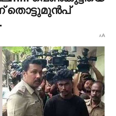
് തൊട്ടുമുൻപ്
…
A
A