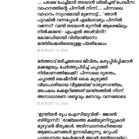
… പക്ഷെ ചേച്ചിമാർ തടയാൻ ശ്രമിച്ചത് പോലീസ്
വാഹനത്തിന്റെ പിന്നിൽ നിന്ന്…. പിന്നാലെ
വാഹനം സു​ഗമമായി മുന്നോട്ട്… ‘ഞാൻ
പുറകിൽ വന്നപ്പോൾ എല്ലാവരും പിന്നിൽ
വന്നോ? വണ്ടി തടയാൻ മുന്നിൽ ആരെങ്കിലും
നിൽക്കണ്ടേ’- എംഎൽ അശ്വിനി!!
കോമഡിയായി വിദ്യാഭ്യാസ
മന്ത്രിക്കെതിരെയുള്ള പ്രതിഷേധം
AUGUST 10, 2026
ഭർത്താവ് മരിച്ചതോടെ ജീവിതം കരുപ്പിടിപ്പിക്കാൻ
മക്കളേയും ചേർത്തുപിടിച്ച് ചപ്പാത്തി
നിർമാണത്തിലേക്ക്!! പിന്നാലെ ദുരന്തം,
ചപ്പാത്തി മെഷീനിൽ കൈ കുരുങ്ങി
വ്യാപാരിയായ വീട്ടമ്മയ്ക്ക് ദാരുണാന്ത്യം,
അപകടം മക്കളറിഞ്ഞത് യന്ത്രത്തിൽ നിന്ന്
അസാധാരണ ശബ്ദവും മണവും വന്നതോടെ
AUGUST 10, 2026
‘ഇന്ത്യൻ രൂപ ഐസിയുവിൽ’- ജോൺ
ബ്രിട്ടാസ്!! ‘രാജ്യത്തെ കമ്മ്യൂണിസ്റ്റുകാർ
മുഴുവൻ ഭീരുക്കൾ, അടിസ്ഥാനരഹിതമായ
ആരോപണങ്ങൾ ഉന്നയിക്കുന്നു, മറുപടി
പറയുന്നതു കേൾക്കാൻ അവർ തയ്യാറല്ല’-