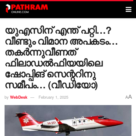
യുഎസിന് എന്ത് പറ്റി…?
വീണ്ടും വിമാന അപകടം…
തകർന്നുവീണത്
ഫിലാഡൽഫിയയിലെ
ഷോപ്പിങ് സെന്ററിനു
സമീപം… (വീഡിയോ)
A
by
WebDesk
February 1, 2025
A