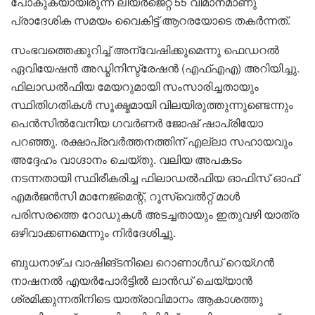
പോകുകയായിരുന്ന ലിയർജെറ്റ് 55 വിമാനമാണു
പ്രാദേശിക സമയം വൈകിട്ട് ആറരയോടെ തകർന്നത്.
സംഭവത്തെക്കുറിച്ച് അന്വേഷിക്കുമെന്നു ഫെഡറൽ
ഏവിയേഷൻ അഡ്മിനിസ്ട്രേഷൻ (എഫ്എഎ) അറിയിച്ചു.
ഫിലാഡൽഫിയ മേയറുമായി സംസാരിച്ചതായും
സ്ഥിതിഗതികൾ സൂക്ഷ്മമായി വിലയിരുത്തുന്നുണ്ടെന്നും
പെൻസിൽവേനിയ ഗവർണർ ജോഷ് ഷാപ്രിയോ
പറഞ്ഞു. രക്ഷാപ്രവർത്തനത്തിന് എല്ലാ സഹായവും
അദ്ദേഹം വാഗ്ദാനം ചെയ്തു. വലിയ അപകടം
നടന്നതായി സ്ഥിരീകരിച്ച ഫിലാഡൽഫിയ ഓഫിസ് ഓഫ്
എമർജൻസി മാനേജ്‌മെന്റ്, റൂസ്‌വെൽറ്റ് മാൾ
പരിസരത്തെ റോഡുകൾ അടച്ചതായും ഇതുവഴി യാത്ര
ഒഴിവാക്കണമെന്നും നിർദേശിച്ചു.
ബുധനാഴ്ച വാഷിങ്ടനിലെ റൊണാൾഡ് റെയ്ഗൻ
നാഷനൽ എയർപോർട്ടിൽ ലാൻഡ് ചെയ്യാൻ
ശ്രമിക്കുന്നതിനിടെ യാത്രാവിമാനം ആകാശത്തു