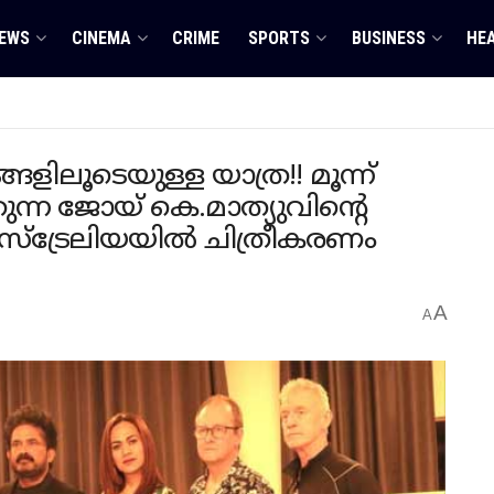
EWS
CINEMA
CRIME
SPORTS
BUSINESS
HE
ലൂടെയുള്ള യാത്ര!! മൂന്ന്
കുന്ന ജോയ് കെ.മാത്യുവിന്റെ
സ്ട്രേലിയയിൽ ചിത്രീകരണം
A
A