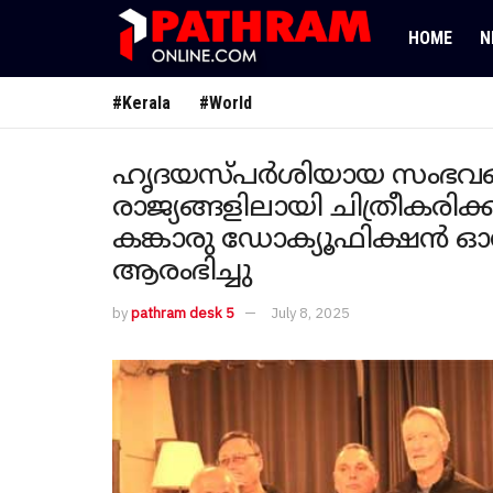
HOME
N
#Kerala
#World
ഹൃദയസ്പർശിയായ സംഭവങ്ങളി
രാജ്യങ്ങളിലായി ചിത്രീകരിക്
കങ്കാരു ഡോക്യൂഫിക്ഷൻ ഓ
ആരംഭിച്ചു
by
pathram desk 5
July 8, 2025