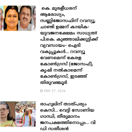
കെ. മുരളീധരന്
ആരോഗ്യം,
സണ്ണിജോസഫിന് റവന്യൂ,
ചാണ്ടി ഉമ്മന് കായിക-
യുവജനക്ഷേമം സാധ്യത!!
പി.കെ. കുഞ്ഞാലിക്കുട്ടിക്ക്
വ്യവസായം- ഐടി
വകുപ്പുകൾ… റവന്യൂ
വേണമെന്ന് കേരള
കോൺഗ്രസ് (ജോസഫ്),
കൃഷി നൽകാമെന്ന്
കോൺഗ്രസ്, ഇടഞ്ഞ്
തിരുവഞ്ചൂർ
MAY 17, 2026
രാഹുലിന് താത്പര്യം
കെസി… വെട്ടി സോണിയ ​
ഗാന്ധി, തീരുമാനം
ജനപക്ഷത്തിനൊപ്പം… വി
ഡി സതീശൻ