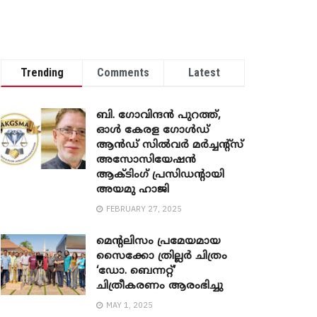
Trending
Comments
Latest
ബി. ​ഗോവിന്ദൻ പുറത്ത്,
ഓൾ കേരള ഗോൾഡ്
ആൻഡ് സിൽവർ മർച്ചന്റ്സ്
അസോസിയേഷൻ
ആക്ടിംഗ് പ്രസിഡന്റായി
അയമു ഹാജി
FEBRUARY 27, 2025
മെന്‍റലിസം പ്രമേയമായ
സൈക്കോ ത്രില്ലർ ചിത്രം
‘ഡോ. ബെന്നറ്റ്’
ചിത്രീകരണം ആരംഭിച്ചു
MAY 1, 2025