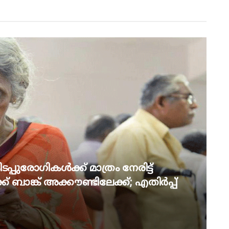
പ്പുരോഗികൾക്ക് മാത്രം നേരിട്ട്
് ബാങ്ക് അക്കൗണ്ടിലേക്ക്; എതിർപ്പ്