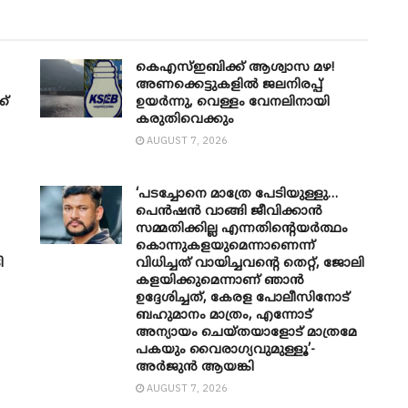
കെഎസ്ഇബിക്ക് ആശ്വാസ മഴ!
അണക്കെട്ടുകളിൽ ജലനിരപ്പ്
ക്
ഉയർന്നു, വെള്ളം വേനലിനായി
കരുതിവെക്കും
AUGUST 7, 2026
‘പടച്ചോനെ മാത്രേ പേടിയുള്ളു…
പെൻഷൻ വാങ്ങി ജീവിക്കാൻ
സമ്മതിക്കില്ല എന്നതിന്റെയർത്ഥം
കൊന്നുകളയുമെന്നാണെന്ന്
ി
വിധിച്ചത് വായിച്ചവന്റെ തെറ്റ്, ജോലി
കളയിക്കുമെന്നാണ് ഞാൻ
ഉദ്ദേശിച്ചത്, കേരള പോലീസിനോട്
ബഹുമാനം മാത്രം, എന്നോട്
അന്യായം ചെയ്തയാളോട് മാത്രമേ
പകയും വൈരാഗ്യവുമുള്ളൂ’-
അർജുൻ ആയങ്കി
AUGUST 7, 2026