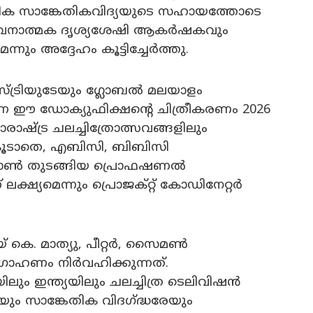
നിക സാങ്കേതികവിദ്യയുടെ സഹായത്തോടെ
െ ഭാവനാത്മക ദൃശ്യശേഷി ആകർഷകവും
ം അദ്ദേഹം കൂട്ടിച്ചേർത്തു.
്ട്രിയുടേയും ഗ്ലോബൽ മലയാളം
്ന ഈ ഡോക്യുഫിക്ഷന്റെ ചിത്രീകരണം 2026
രാഷ്ട്ര ചലച്ചിത്രോത്സവങ്ങളിലും
 കൂടാതെ, എബിസി, ബിബിസി
,ആമസോൺ തുടങ്ങിയ പ്രൊഫഷണൽ
് ലക്ഷ്യമെന്നും പ്രൊജക്റ്റ് കോഡിനേറ്റർ
 കെ. മാത്യു, പീറ്റർ, സൈമൺ
രാഹണം നിർവഹിക്കുന്നത്.
ിലും ഇന്ത്യയിലും ചലച്ചിത്ര ടെലിവിഷൻ
േയും സാങ്കേതിക വിദഗ്‌ദ്ധരേയും