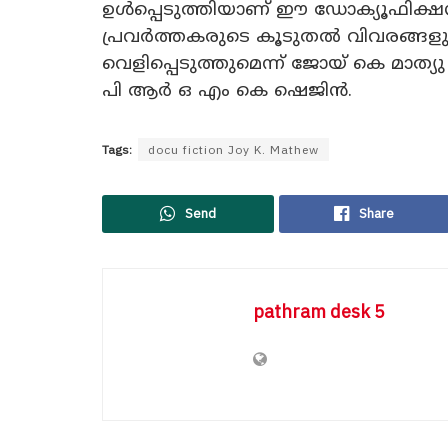
ഉൾപ്പെടുത്തിയാണ് ഈ ഡോക്യൂഫിക്ഷൻ
പ്രവർത്തകരുടെ കൂടുതൽ വിവരങ്ങളും 
വെളിപ്പെടുത്തുമെന്ന് ജോയ് കെ മാത്യ
പി ആർ ഒ എം കെ ഷെജിൻ.
Tags:
docu fiction Joy K. Mathew
Send
Share
pathram desk 5