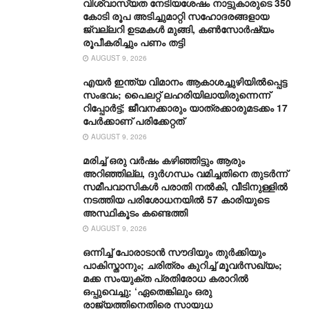
വിശ്വാസ്യത നേടിയശേഷം നാട്ടുകാരുടെ 350
കോടി രൂപ അടിച്ചുമാറ്റി സഹോദരങ്ങളായ
ജ്വല്ലറി ഉടമകൾ മുങ്ങി, കൺസോർഷ്യം
രൂപീകരിച്ചും പണം തട്ടി
AUGUST 9, 2026
എയർ ഇന്ത്യ വിമാനം ആകാശച്ചുഴിയിൽപ്പെട്ട
സംഭവം; പൈലറ്റ് ലഹരിയിലായിരുന്നെന്ന്
റിപ്പോർട്ട്; ജീവനക്കാരും യാത്രക്കാരുമടക്കം 17
പേർക്കാണ് പരിക്കേറ്റത്
AUGUST 9, 2026
മരിച്ച് ഒരു വര്‍ഷം കഴിഞ്ഞിട്ടും ആരും
അറിഞ്ഞില്ല, ദുര്‍ഗന്ധം വമിച്ചതിനെ തുടര്‍ന്ന്
സമീപവാസികള്‍ പരാതി നല്‍കി, വീടിനുള്ളില്‍
നടത്തിയ പരിശോധനയില്‍ 57 കാരിയുടെ
അസ്ഥികൂടം കണ്ടെത്തി
AUGUST 9, 2026
ഒന്നിച്ച് പോരാടാൻ സൗദിയും തുർക്കിയും
പാകിസ്താനും; ചരിത്രം കുറിച്ച് മൂവർസഖ്യം;
മക്ക സംയുക്ത പ്രതിരോധ കരാറിൽ
ഒപ്പുവെച്ചു; ‘ഏതെങ്കിലും ഒരു
രാജ്യത്തിനെതിരെ സായുധ