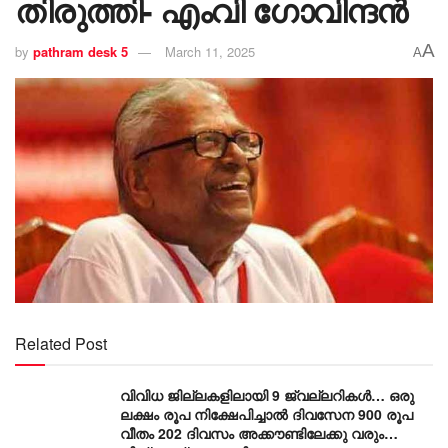
തിരുത്തി- എംവി ​ഗോവിന്ദൻ
A
by
pathram desk 5
March 11, 2025
A
Related Post
വിവിധ ജില്ലകളിലായി 9 ജ്വല്ലറികൾ… ഒരു
ലക്ഷം രൂപ നിക്ഷേപിച്ചാൽ ദിവസേന 900 രൂപ
വീതം 202 ദിവസം അക്കൗണ്ടിലേക്കു വരും…