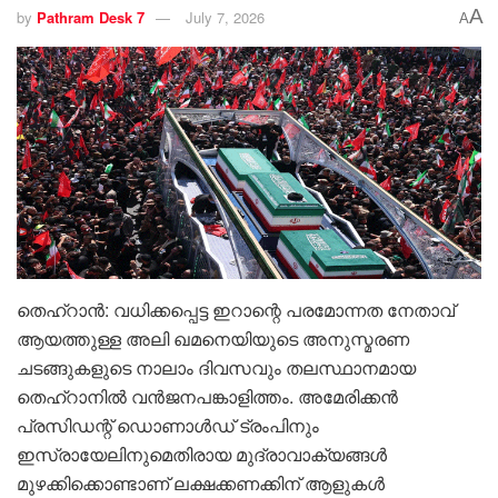
A
by
Pathram Desk 7
July 7, 2026
A
തെഹ്റാൻ: വധിക്കപ്പെട്ട ഇറാന്റെ പരമോന്നത നേതാവ്
ആയത്തുള്ള അലി ഖമനെയിയുടെ അനുസ്മരണ
ചടങ്ങുകളുടെ നാലാം ദിവസവും തലസ്ഥാനമായ
തെഹ്റാനിൽ വൻജനപങ്കാളിത്തം. അമേരിക്കൻ
പ്രസിഡന്റ് ഡൊണാൾഡ് ട്രംപിനും
ഇസ്രായേലിനുമെതിരായ മുദ്രാവാക്യങ്ങൾ
മുഴക്കിക്കൊണ്ടാണ് ലക്ഷക്കണക്കിന് ആളുകൾ