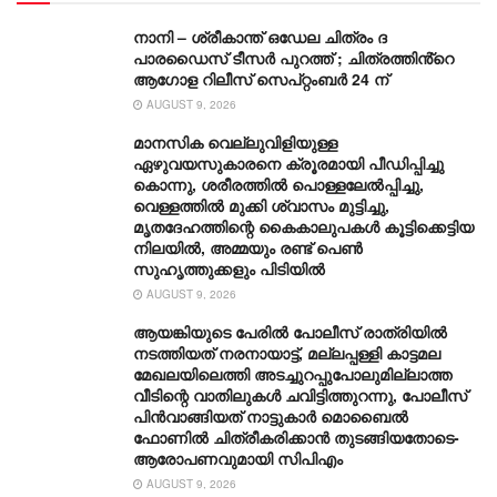
നാനി – ശ്രീകാന്ത് ഒഡേല ചിത്രം ദ
പാരഡൈസ് ടീസർ പുറത്ത് ; ചിത്രത്തിൻ്റെ
ആഗോള റിലീസ് സെപ്റ്റംബർ 24 ന്
AUGUST 9, 2026
മാനസിക വെല്ലുവിളിയുള്ള
ഏഴുവയസുകാരനെ ക്രൂരമായി പീഡിപ്പിച്ചു
കൊന്നു, ശരീരത്തില്‍ പൊള്ളലേല്‍പ്പിച്ചു,
വെള്ളത്തില്‍ മുക്കി ശ്വാസം മുട്ടിച്ചു,
മൃതദേഹത്തിന്റെ കൈകാലുപകള്‍ കൂട്ടിക്കെട്ടിയ
നിലയില്‍, അമ്മയും രണ്ട് പെണ്‍
സുഹൃത്തുക്കളും പിടിയില്‍
AUGUST 9, 2026
ആയങ്കിയുടെ പേരിൽ പോലീസ് രാത്രിയിൽ
നടത്തിയത് നരനായാട്ട്, മല്ലപ്പള്ളി കാട്ടമല
മേഖലയിലെത്തി അടച്ചുറപ്പുപോലുമില്ലാത്ത
വീടിന്റെ വാതിലുകൾ ചവിട്ടിത്തുറന്നു, പോലീസ്
പിൻവാ‌ങ്ങിയത് നാട്ടുകാർ മൊബൈൽ
ഫോണിൽ ചിത്രീകരിക്കാൻ തുടങ്ങിയതോടെ-
ആരോപണവുമായി സിപിഎം
AUGUST 9, 2026