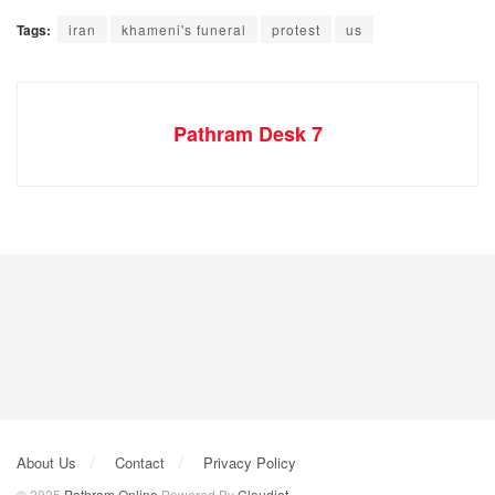
Tags:
iran
khameni's funeral
protest
us
Pathram Desk 7
About Us
Contact
Privacy Policy
© 2025
Pathram Online
Powered By
Cloudjet
.