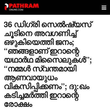
36 ഡിഗ്രി സെൽഷ്യസ്
ചൂടിനെ അവഗണിച്ച്
ഒഴുകിയെത്തി ജനം;
“ഞങ്ങളാണ് ഇറാന്റെ
യഥാർഥ മിസൈലുകൾ”;
“നമ്മൾ സ്വന്തമായി
ആണവായുധം
വികസിപ്പിക്കണം”; ദു:ഖം
കടിച്ചമർത്തി ഇറാന്റെ
രോക്ഷം