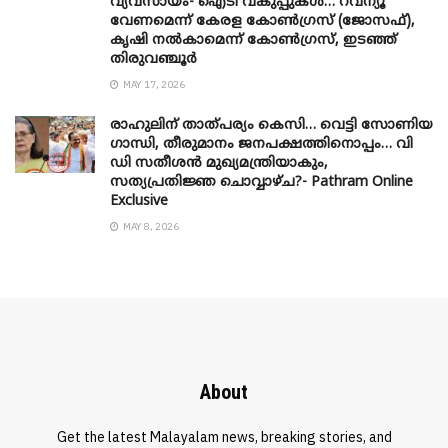
വ്യവസായം- ഐടി വകുപ്പുകൾ… റവന്യൂ
വേണമെന്ന് കേരള കോൺഗ്രസ് (ജോസഫ്),
കൃഷി നൽകാമെന്ന് കോൺഗ്രസ്, ഇടഞ്ഞ്
തിരുവഞ്ചൂർ
MAY 17, 2026
രാഹുലിന് താത്പര്യം കെസി… വെട്ടി സോണിയ
​ഗാന്ധി, തീരുമാനം ജനപക്ഷത്തിനൊപ്പം… വി
ഡി സതീശൻ മുഖ്യമന്ത്രിയാകും,
സത്യപ്രതിജ്ഞ ചൊവ്വാഴ്ച?- Pathram Online
Exclusive
MAY 8, 2026
About
Get the latest Malayalam news, breaking stories, and