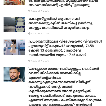
കൈകളിലെത്തിക്കും, മറ്റുള്ളവർക്ക് ബാങ്ക്
അക്കൗണ്ടിലേക്ക്; എതിർപ്പ് ഉയരുന്നു
AUGUST 7, 2026
കെഎസ്ഇബിക്ക് ആശ്വാസ മഴ!
അണക്കെട്ടുകളിൽ ജലനിരപ്പ് ഉയർന്നു,
വെള്ളം വേനലിനായി കരുതിവെക്കും
AUGUST 7, 2026
പ്രധാനമന്ത്രിയുടെ വിദേശയാത്രാ വിവരങ്ങൾ
പുറത്തുവിട്ട് കേന്ദ്രം;13 രാജ്യങ്ങൾ, 74.58
കോടി; 13 രാജ്യങ്ങൾ, ; നോർവേ
സന്ദർശനത്തിന് മാത്രം 17.46 കോടി
AUGUST 7, 2026
‘പടച്ചോനെ മാത്രേ പേടിയുള്ളു… പെൻഷൻ
വാങ്ങി ജീവിക്കാൻ സമ്മതിക്കില്ല
എന്നതിന്റെയർത്ഥം
കൊന്നുകളയുമെന്നാണെന്ന് വിധിച്ചത്
വായിച്ചവന്റെ തെറ്റ്, ജോലി
കളയിക്കുമെന്നാണ് ഞാൻ ഉദ്ദേശിച്ചത്,
കേരള പോലീസിനോട് ബഹുമാനം മാത്രം,
എന്നോട് അന്യായം ചെയ്തയാളോട് മാത്രമേ
പകയും വൈരാഗ്യവുമുള്ളൂ’- അർജുൻ