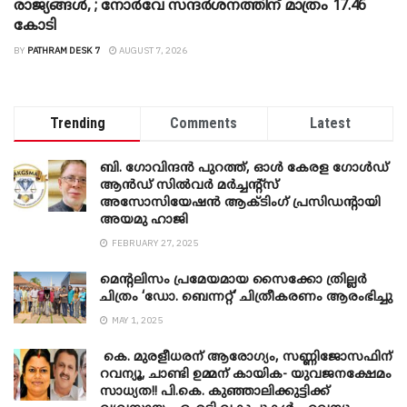
രാജ്യങ്ങൾ, ; നോർവേ സന്ദർശനത്തിന് മാത്രം 17.46
കോടി
BY
PATHRAM DESK 7
AUGUST 7, 2026
Trending
Comments
Latest
ബി. ​ഗോവിന്ദൻ പുറത്ത്, ഓൾ കേരള ഗോൾഡ്
ആൻഡ് സിൽവർ മർച്ചന്റ്സ്
അസോസിയേഷൻ ആക്ടിംഗ് പ്രസിഡന്റായി
അയമു ഹാജി
FEBRUARY 27, 2025
മെന്‍റലിസം പ്രമേയമായ സൈക്കോ ത്രില്ലർ
ചിത്രം ‘ഡോ. ബെന്നറ്റ്’ ചിത്രീകരണം ആരംഭിച്ചു
MAY 1, 2025
കെ. മുരളീധരന് ആരോഗ്യം, സണ്ണിജോസഫിന്
റവന്യൂ, ചാണ്ടി ഉമ്മന് കായിക- യുവജനക്ഷേമം
സാധ്യത!! പി.കെ. കുഞ്ഞാലിക്കുട്ടിക്ക്