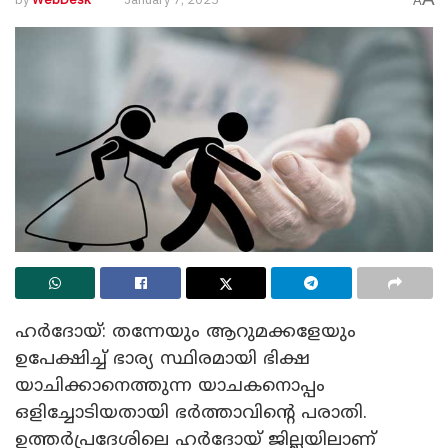
A
ഹർദോയ്: തന്നേയും ആറുമക്കളേയും
ഉപേക്ഷിച്ച് ഭാര്യ സ്ഥിരമായി ഭിക്ഷ
യാചിക്കാനെത്തുന്ന യാചകനൊപ്പം
ഒളിച്ചോടിയതായി ഭർത്താവിന്റെ പരാതി.
ഉത്തർപ്രദേശിലെ ഹർദോയ് ജില്ലയിലാണ്