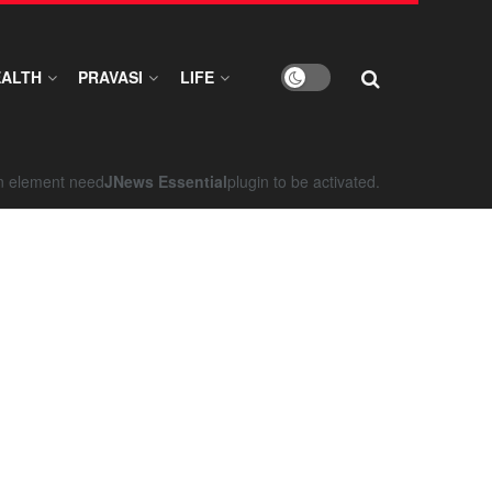
EALTH
PRAVASI
LIFE
on element need
JNews Essential
plugin to be activated.