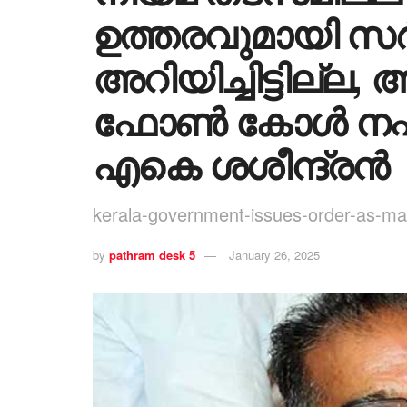
ഉത്തരവുമായി സർക
അറിയിച്ചിട്ടില്ല, 
ഫോൺ കോൾ നഷ്ടം
എകെ ശശീന്ദ്രൻ
kerala-government-issues-order-as-man
by
pathram desk 5
January 26, 2025