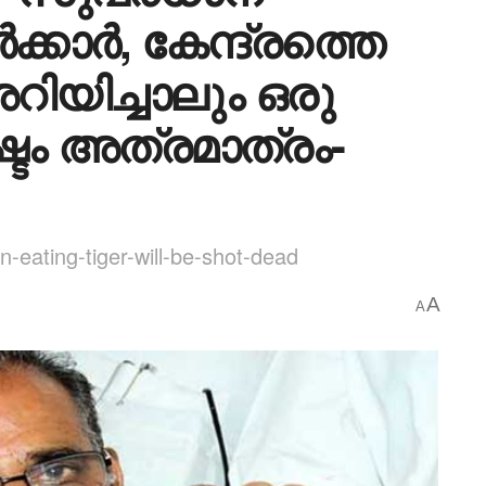
്കാർ, കേന്ദ്രത്തെ
അറിയിച്ചാലും ഒരു
 അത്രമാത്രം-
-eating-tiger-will-be-shot-dead
A
A