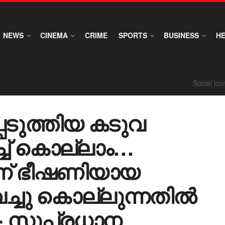
NEWS
CINEMA
CRIME
SPORTS
BUSINESS
H
Social ic
ടുത്തിയ കടുവ
്ച് കൊല്ലാം…
ന് ഭീഷണിയായ
്ചു കൊല്ലുന്നതിൽ
- സുപ്രധാന