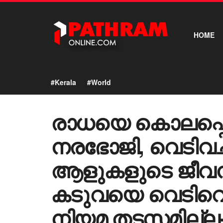
HOME
#Kerala
#World
രാധയെ കൊലപ്പെ
നരഭോജി, വെടിവച
ആളുകളുടെ ജീവ
കടുവയെ വെടിവെച
നിയമ തടസമില്ല