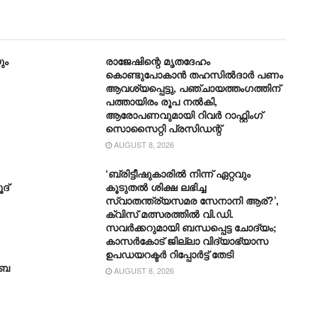
ും
രാജേഷിന്റെ മൃതദേഹം
കൊണ്ടുപോകാന്‍ തഹസില്‍ദാര്‍ പണം
ആവശ്യപ്പെട്ടു, പഞ്ചായത്തംഗത്തിന്
പത്തായിരം രൂപ നല്‍കി,
ആരോപണവുമായി റിവർ റാഫ്റ്റിംഗ്
സൊസൈറ്റി പ്രസിഡന്റ്
AUGUST 8, 2026
‘ബ്രിട്ടീഷുകാരിൽ നിന്ന് ഏറ്റവും
ദ്
കൂടുതൽ ശിക്ഷ ലഭിച്ച
സ്വാതന്ത്ര്യസമര സേനാനി ആര്?’,
ക്വിസ് മത്സരത്തിൽ വി.ഡി.
സവർക്കറുമായി ബന്ധപ്പെട്ട ചോദ്യം;
കാസർകോട് ജില്ലാ വിദ്യാഭ്യാസ
ഉപഡയറക്ടർ റിപ്പോർട്ട് തേടി
ാബ
AUGUST 8, 2026