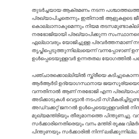
തുടർച്ചയായ ആക്രമണം നടന്ന പശ്ചാത്തലത
പ്രഖ്യാപിച്ചതെന്നും ഇതിനാൽ ആളുകളടെ ജീ
കൊല്ലാനാകുമെന്നും നിയമ തടസമുണ്ടാകില്
നരഭോജിയായി പ്രഖ്യാപിക്കുന്ന സംസ്ഥാനത
ഏല്ലാവരും യോജിച്ചുള്ള പ്രവർത്തനമാണ് നട
തൃപ്തിപ്പെടുത്തുന്നില്ലയെന്ന് വന്നപ്പോഴാണ് 
ഉൾപ്പെടെയുള്ളവർ ഉന്നതതല യോഗത്തിൽ പങ്ക
പഞ്ചാരക്കൊല്ലിയിൽ സ്ത്രീയെ കടിച്ചുകൊന്
ആർആർടി ഉദ്യോഗസ്ഥനായ ജയസൂര്യയെയും 
വന്നതിനാൽ ആണ് നരഭോജി എന്ന പ്രഖ്യാപന
അടിക്കാടുകൾ വെട്ടാൻ നടപടി സ്വീകരിച്ചിട്ടുണ
അഡ്വക്കറ്റ് ജനറൽ ഉൾപ്പെടെയുള്ളവരിൽ നി
മുഖ്യമന്ത്രിയും തീരുമാനത്തെ പിന്തുണച്ചു.
സർക്കാരിനെതിരെയും വനം മന്ത്രി രൂക്ഷ വിമർശന
പിന്തുണയും സർക്കാരിൽ നിന്ന് ലഭിക്കുന്നില്ല.