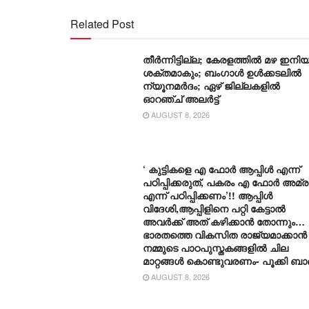
Related Post
തീർന്നിട്ടില്ല; കേരളത്തിൽ മഴ ഇനിയ
ശക്തമാകും; ബംഗാൾ ഉൾക്കടലിൽ
ന്യൂനമർദം; ഏഴ് ജില്ലകളിൽ
ഓറഞ്ച് അലർട്ട്
AUGUST 8, 2026
‘ കുട്ടികളെ എ ഫോർ ആപ്പിൾ എന്ന്
പഠിപ്പിക്കരുത്, പകരം എ ഫോർ അമ്രൂ
എന്ന് പഠിപ്പിക്കണം’!! ആപ്പിൾ
വിദേശി,ആപ്പിളിനെ പറ്റി കേട്ടാൽ
അവർക്ക് അത് കഴിക്കാൻ തോന്നും…
ഭാരതത്തെ വികസിത രാജ്യമാക്കാൻ
നമ്മുടെ പാഠപുസ്തകങ്ങളിൽ ചില
മാറ്റങ്ങൾ കൊണ്ടുവരണം- പൂക്കി ബ
AUGUST 8, 2026