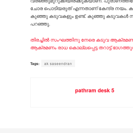
വരിഞ്ഞുമുറുക്കിയിരിക്കുകയാണ്. പുരാണത്ത
ചോര പൊടിയരുത് എന്നതാണ് കേന്ദ്ര നയം. കൽപ്പ
കുഞ്ഞു കടുവകളും ഉണ്ട്. കുഞ്ഞു കടുവകൾ സ്വന
പറഞ്ഞു.
തിരച്ചിൽ സംഘത്തിനു നേരെ കടുവ ആക്രമണം
ആക്രമണം രാധ കൊല്ലപ്പെട്ട തറാട്ട് ഭാഗത്തുവച
Tags:
ak saseendran
pathram desk 5