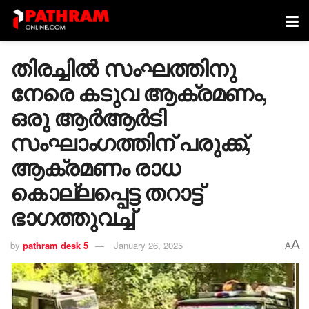
തിരച്ചിൽ സംഘത്തിനു
നേരെ കടുവ ആക്രമണം,
ഒരു ആർആർടി
സംഘാംഗത്തിന് പരുക്ക്,
ആക്രമണം രാധ
കൊല്ലപ്പെട്ട തറാട്ട്
ഭാഗത്തുവച്ച്
A
by
pathram desk 5
January 26, 2025
A