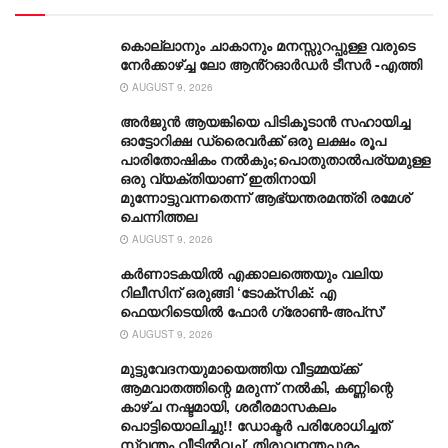
കൊല്ലാനും ചാകാനും മനസ്സുറപ്പുള്ള വരുടെ
നേർക്കാഴ്ച്ച ലോ ആൻ്റഓർഡർ ടീസർ -എത്തി
AUGUST 9, 2026
അർജുൻ ആയങ്കിയെ പിടികൂടാൻ സഹായിച്ച
ഓട്ടോറിക്ഷ ഡ്രൈവർക്ക് ഒരു ലക്ഷം രൂപ
പാരിതോഷികം നൽകും;പൊതുതാൽപര്യമുള്ള
ഒരു വ്യക്തിയാണ് ഇതിനായി
മുന്നോട്ടുവന്നതെന്ന് ആഭ്യന്തരമന്ത്രി രമേശ്
ചെന്നിത്തല
AUGUST 9, 2026
കർണാടകയിൽ എക്കാലത്തെയും വലിയ
റിലീസിന് ഒരുങ്ങി ‘ടോക്സിക്: എ
ഫെയറിടെയിൽ ഫോർ ഗ്രോൺ-അപ്‌സ്’
AUGUST 9, 2026
മുട്ടുവേദനയുമായെത്തിയ വീട്ടമ്മയ്ക്ക്
ആമവാതത്തിന്റെ മരുന്ന് നൽകി, കണ്ണിന്റെ
കാഴ്ച നഷ്ടമായി, ശരീരമാസകലം
പൊട്ടിയൊലിച്ചു!! ഡോക്ടർ പരിശോധിച്ചത്
സ്വന്തം വീട്ടിൽവച്ച്, തിരുവനന്തപുരം