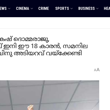
EWS
CINEMA
CRIME
SPORTS
BUSINESS
HE
കേഷ് ദൊമ്മരാജു,
വ് ഇനി ഈ 18 കാരൻ, സമനില
ിഴവിനു അടിയറവ് വയ്ക്കേണ്ടി
A
A