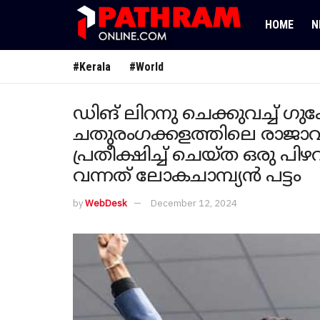
HOME
N
#Kerala
#World
ഡിങ് ലിറനു ചെക്കുവച്ച് ഗു
ചതുരംഗക്കളത്തിലെ രാജാ
പ്രതീക്ഷിച്ച് ചെയ്ത ഒരു പ
വന്നത് ലോകചാമ്പ്യൻ പട്ടം
by
WebDesk
December 12, 2024