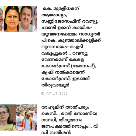
കെ. മുരളീധരന്
ആരോഗ്യം,
സണ്ണിജോസഫിന് റവന്യൂ,
ചാണ്ടി ഉമ്മന് കായിക-
യുവജനക്ഷേമം സാധ്യത!!
പി.കെ. കുഞ്ഞാലിക്കുട്ടിക്ക്
വ്യവസായം- ഐടി
വകുപ്പുകൾ… റവന്യൂ
വേണമെന്ന് കേരള
കോൺഗ്രസ് (ജോസഫ്),
കൃഷി നൽകാമെന്ന്
കോൺഗ്രസ്, ഇടഞ്ഞ്
തിരുവഞ്ചൂർ
MAY 17, 2026
രാഹുലിന് താത്പര്യം
കെസി… വെട്ടി സോണിയ ​
ഗാന്ധി, തീരുമാനം
ജനപക്ഷത്തിനൊപ്പം… വി
ഡി സതീശൻ