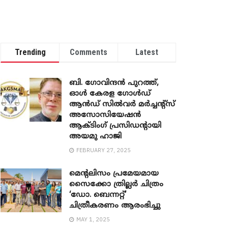
Trending
Comments
Latest
ബി. ​ഗോവിന്ദൻ പുറത്ത്,
ഓൾ കേരള ഗോൾഡ്
ആൻഡ് സിൽവർ മർച്ചന്റ്സ്
അസോസിയേഷൻ
ആക്ടിംഗ് പ്രസിഡന്റായി
അയമു ഹാജി
FEBRUARY 27, 2025
മെന്‍റലിസം പ്രമേയമായ
സൈക്കോ ത്രില്ലർ ചിത്രം
‘ഡോ. ബെന്നറ്റ്’
ചിത്രീകരണം ആരംഭിച്ചു
MAY 1, 2025