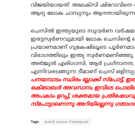
വിജയിയായത്. അലക്സി ഷിറോവിനെ തോ
ആദ്യ ലോക ചാമ്പ്യനും ആനന്ദായിരുന്ന
ചെസിൽ ഇന്ത്യയുടെ സുവർണ വർഷമാണിത്
ഇരട്ടസ്വർണവുമായി ലോക ചെസിന്റെ നെ
പ്രയാണമാണ് ഗുകേഷിലൂടെ പൂർണമാകു
വിഭാഗത്തിലും ഇന്ത്യ സ്വർണമണിഞ്ഞ
അർജുൻ എരിഗാസി, ആർ പ്രഗ്‌നാനന്ദ, 
എന്നിവരടങ്ങുന്ന ടീമാണ് ചെസ് ഒളിമ്
പനയമ്പാടം സ്ഥിരം ബ്ലാക്ക് സ്‌പോട്ട്,
ഒക്ടോബർ അവസാനം ഇവിടെ പൊലിഞ്
അപകടം ഉറപ്പ്, ശക്തമായ പ്രതിഷേധവുമാ
സ്പോട്ടാണെന്നു അറിയില്ലെന്നു ഗതാ​ഗത 
Tags:
world chess Champion