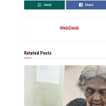
Send
Share
WebDesk
Related Posts