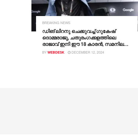
BREAKING NEWS
ഡിങ് ലിറനു ചെക്കുവച്ച് ഗുകേഷ്
ദൊമ്മരാജു, ചതുരംഗക്കളത്തിലെ
രാജാവ് ഇനി ഈ 18 കാരൻ, സമനില
പ്രതീക്ഷിച്ച് ചെയ്ത ഒരു പിഴവിനു
BY
DECEMBER 12, 2024
WEBDESK
അടിയറവ് വയ്ക്കേണ്ടി വന്നത്
ലോകചാമ്പ്യൻ പട്ടം