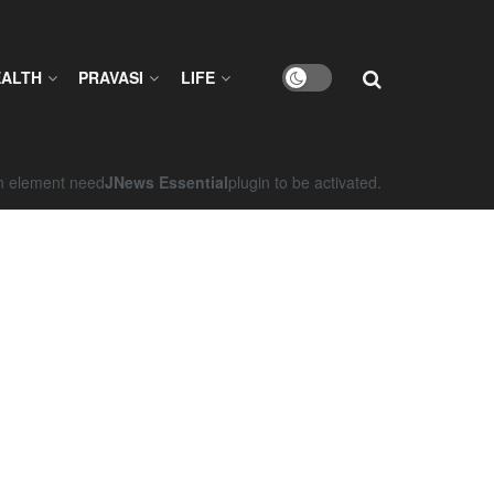
EALTH
PRAVASI
LIFE
on element need
JNews Essential
plugin to be activated.