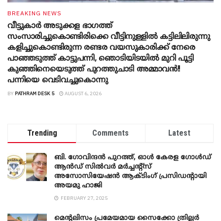
BREAKING NEWS
വീട്ടുകാർ അ‌ടുക്കള ഭാ​ഗത്ത്
സംസാരിച്ചുകൊണ്ടിരിക്കെ വീട്ടിനുള്ളിൽ കട്ടിലിലിരുന്നു
കളിച്ചുകൊണ്ടിരുന്ന രണ്ടര വയസുകാരിക്ക് നേരെ
പാഞ്ഞടുത്ത് കാട്ടുപന്നി, ‍ഞൊടിയി‌ടയിൽ മുറി പൂട്ടി
കുഞ്ഞിനെയെടുത്ത് പുറത്തുചാടി അമ്മാവൻ!!
പന്നിയെ വെടിവച്ചുകൊന്നു
BY
PATHRAM DESK 5
AUGUST 6, 2026
Trending
Comments
Latest
ബി. ​ഗോവിന്ദൻ പുറത്ത്, ഓൾ കേരള ഗോൾഡ്
ആൻഡ് സിൽവർ മർച്ചന്റ്സ്
അസോസിയേഷൻ ആക്ടിംഗ് പ്രസിഡന്റായി
അയമു ഹാജി
FEBRUARY 27, 2025
മെന്‍റലിസം പ്രമേയമായ സൈക്കോ ത്രില്ലർ