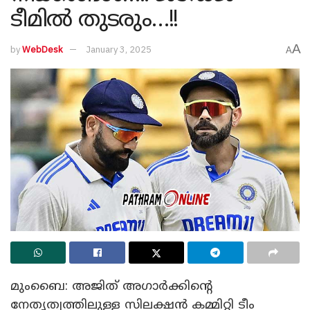
ടീമിൽ തുടരും…!!
A
by
WebDesk
January 3, 2025
A
മുംബൈ: അജിത് അഗാർക്കിന്റെ
നേതൃത്വത്തിലുള്ള സിലക്ഷൻ കമ്മിറ്റി ടീം