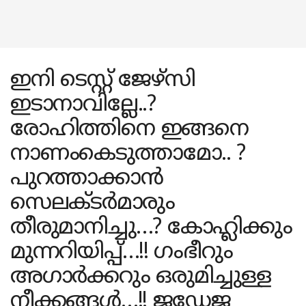
ഇനി ടെസ്റ്റ് ജേഴ്സി
ഇടാനാവില്ലേ..?
രോഹിത്തിനെ ഇങ്ങനെ
നാണംകെടുത്താമോ.. ?
പുറത്താക്കാൻ
സെലക്ടർമാരും
തീരുമാനിച്ചു…? കോഹ്ലിക്കും
മുന്നറിയിപ്പ്…!! ഗംഭീറും
അഗാർക്കറും ഒരുമിച്ചുള്ള
നീക്കങ്ങൾ…!! ജഡേജ