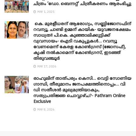
ചിത്രം ‘ഡോ. ബെന്നറ്റ്’ ചിത്രീകരണം ആരംഭിച്ചു
MAY 1, 2025
കെ. മുരളീധരന് ആരോഗ്യം, സണ്ണിജോസഫിന്
റവന്യൂ, ചാണ്ടി ഉമ്മന് കായിക- യുവജനക്ഷേമം
സാധ്യത!! പി.കെ. കുഞ്ഞാലിക്കുട്ടിക്ക്
വ്യവസായം- ഐടി വകുപ്പുകൾ… റവന്യൂ
വേണമെന്ന് കേരള കോൺഗ്രസ് (ജോസഫ്),
കൃഷി നൽകാമെന്ന് കോൺഗ്രസ്, ഇടഞ്ഞ്
തിരുവഞ്ചൂർ
MAY 17, 2026
രാഹുലിന് താത്പര്യം കെസി… വെട്ടി സോണിയ
​ഗാന്ധി, തീരുമാനം ജനപക്ഷത്തിനൊപ്പം… വി
ഡി സതീശൻ മുഖ്യമന്ത്രിയാകും,
സത്യപ്രതിജ്ഞ ചൊവ്വാഴ്ച?- Pathram Online
Exclusive
MAY 8, 2026