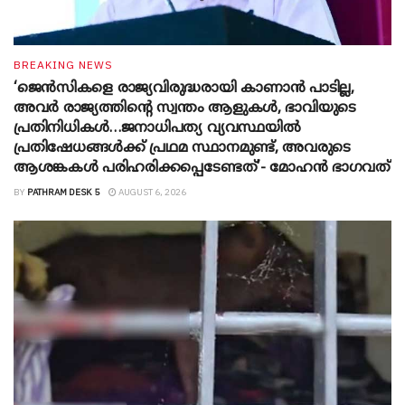
BREAKING NEWS
‘ജെൻസികളെ രാജ്യവിരുദ്ധരായി കാണാൻ പാടില്ല,
അവർ രാജ്യത്തിന്റെ സ്വന്തം ആളുകൾ, ഭാവിയുടെ
പ്രതിനിധികൾ…ജനാധിപത്യ വ്യവസ്ഥയിൽ
പ്രതിഷേധങ്ങൾക്ക് പ്രഥമ സ്ഥാനമുണ്ട്, അവരുടെ
ആശങ്കകൾ പരിഹരിക്കപ്പെടേണ്ടത്’- മോഹൻ ഭാ​ഗവത്
BY
PATHRAM DESK 5
AUGUST 6, 2026