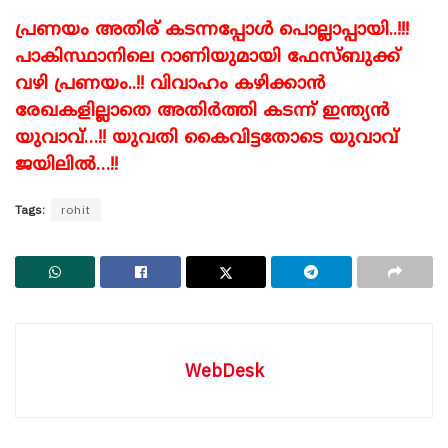
പ്രണയം അതിര് കടന്നപ്പോൾ പൊല്ലാപ്പായി..!!!
പാകിസ്ഥാനിലെ റാണിയുമായി ഫേസ്ബുക്ക്
വഴി പ്രണയം..!! വിവാഹം കഴിക്കാൻ
രേഖകളില്ലാതെ അതിർത്തി കടന്ന് ഇന്ത്യൻ
യുവാവ്…!! യുവതി കൈവിട്ടതോടെ യുവാവ്
ജയിലിൽ…!!
Tags:
rohit
WebDesk