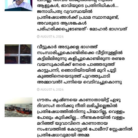
പാടില്ല, അവർ രാജ്യത്തിന്റെ സ്വന്തം
ആളുകൾ, ഭാവിയുടെ പ്രതിനിധികൾ…
ജനാധിപത്യ വ്യവസ്ഥയിൽ
പ്രതിഷേധങ്ങൾക്ക് പ്രഥമ സ്ഥാനമുണ്ട്,
അവരുടെ ആശങ്കകൾ
പരിഹരിക്കപ്പെടേണ്ടത്’- മോഹൻ ഭാ​ഗവത്
AUGUST 6, 2026
വീട്ടുകാർ അ‌ടുക്കള ഭാ​ഗത്ത്
സംസാരിച്ചുകൊണ്ടിരിക്കെ വീട്ടിനുള്ളിൽ
കട്ടിലിലിരുന്നു കളിച്ചുകൊണ്ടിരുന്ന രണ്ടര
വയസുകാരിക്ക് നേരെ പാഞ്ഞടുത്ത്
കാട്ടുപന്നി, ‍ഞൊടിയി‌ടയിൽ മുറി പൂട്ടി
കുഞ്ഞിനെയെടുത്ത് പുറത്തുചാടി
അമ്മാവൻ!! പന്നിയെ വെടിവച്ചുകൊന്നു
AUGUST 6, 2026
ഗൗതം കൃഷ്ണയെ കാണാതായിട്ട് ഏഴു
ദിവസം!! തനിക്കു നീതി ലഭിച്ചില്ലെങ്കിൽ
പ്രതിഷേധത്തിൽനിന്നു പിന്മാറില്ല, വെള്ളം
പോലും കുടിക്കില്ല… നീണ്ടകരയിൽ വള്ളം
മറിഞ്ഞ് യുവാവിനെ കാണാതായ
സംഭവത്തിൽ കോസ്റ്റൽ പോലീസ് സ്റ്റേഷനിൽ
പ്രതിഷേധവുമായി അമ്മ