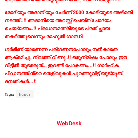
മോദിയും അദാനിയും ചേർന്ന് 2000 കോടിയുടെ അഴിമതി
നടത്തി..!! അദാനിയെ അറസ്റ്റ് ചെയ്ത് ചോദ്യം
ചെയ്യണം..!! പ്രധാനമന്ത്രിയുടെ പ്രതിച്ഛായ
തകർത്തുവെന്നും രാഹുൽ ഗാന്ധി
ഗർഭിണിയാണെന്ന പരിഗണനപോലും നൽകാതെ
ആക്രമിച്ചു, നിലത്ത് വീണു..!! ഒരുനിമിഷം പോലും ഈ
വീട്ടിൽ തുടരരുത്.., ഇറങ്ങി പോകണം…!! ഗാർഹിക
പീഡനത്തിൻ്റെ തെളിവുകൾ പുറത്തുവിട്ട് യുട്യൂബ്
ദമ്പതികൾ…!!
Tags:
liquor
WebDesk