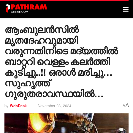
ആംബുലൻസിൽ
മൃതദേഹവുമായി
വരുന്നതിനിടെ മദ്യത്തിൽ
ബാറ്ററി വെള്ളം കലർത്തി
കുടിച്ചു..!! ഒരാൾ മരിച്ചു…
സുഹൃത്ത്
ഗുരുതരാവസ്ഥയിൽ…
A
by
WebDesk
November 28, 2024
A