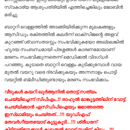
സ്വകാര്യ ആശുപത്രിയിൽ എത്തിച്ചെങ്കിലും ജോബിൻ
മരിച്ചു.
ബാറ്ററി വെള്ളത്തിൽ അടങ്ങിയിരിക്കുന്ന മൂലകങ്ങളും
ആസിഡും രക്തത്തിൽ കലർന്ന് ഓക്സിജന്റെ അളവ്
കുറഞ്ഞ് ശ്വാസതടസ്സം സംഭവിക്കുകയോ അല്ലെങ്കിൽ
ഹൃദയ സംബന്ധമായി പ്രശ്നങ്ങൾ കാരണമോയാണ്
മരണം സംഭവിക്കുന്നതെന്ന് മെഡിക്കൽ വിദഗ്ധർ
പറഞ്ഞു. കൂടാതെ ബാറ്ററി വെള്ളം കുടിക്കുമ്പോൾ വായ
മുതൽ വയറു വരെ ദ്രവിക്കുകയും അന്നനാളം പൊട്ടി
വയറ്റിൽ ബ്ലീഡിങ്ങുണ്ടായും മരണം സംഭവിക്കാം.
വീടുകൾ കയറി ഖുർആനിൽ തൊട്ട് സത്യം
ചെയ്യിച്ചെന്ന് സിപിഎം..!! രാഹുൽ മാങ്കൂട്ടത്തിലിന് വോട്ട്
ചെയ്യിക്കാൻ എസ്‌ഡിപിഐയും ജമാഅത്തെ
ഇസ്ലാമിയും ചെയ്തത്…!!! യുഡിഎഫ്
മതവർഗീയതയോട് കൂട്ടുകൂടി…!!! ശ്രീധരന്
കിട്ടിയതിനേക്കാൾ കൂടുതൽ വോട്ട് സരിന് കിട്ടും…!!!