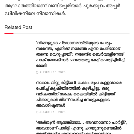
ആഘാതത്തിലാണ് വണ്ടിപ്പെരിയാർ ചുരക്കുളം അപ്പർ
ഡിവിഷനിലെ നിവാസികൾ.
Related Post
’നിങ്ങളുടെ പ്രധാനമന്ത്രിയുടെ പേരും
നരേന്ദ്ര, എനിക്ക് നരേന്ദ്ര എന്ന പേരിനോട്
തന്നെ വെറുപ്പായി’; നരേന്ദ്ര ബെർവാളിനോട്
പാക് ബോക്സർ പറഞ്ഞതു കേട്ട് പൊട്ടിച്ചിരിച്ച്
മോദി
AUGUST 10, 2026
സ്ഥലം വിറ്റു കിട്ടിയ 5 ലക്ഷം രൂപ കള്ളന്മാരെ
പേടിച്ച് കൃഷിയിടത്തിൽ കുഴിച്ചിട്ടു; ഒരു
വർഷത്തിന് ശേഷം കൈയ്യിൽ കിട്ടിയത്
ചിതലുകൾ തിന്ന് നശിച്ച നോട്ടുകളുടെ
അവശിഷ്ടങ്ങൾ
AUGUST 10, 2026
‘അർജുൻ ആയങ്കിയോ… അവനാണോ പാർട്ടി?,
അവനാണ് പാർട്ടി എന്നു പറയുന്നുണ്ടെങ്കിൽ
അത് അല്ല എന്നുള്ളത് എല്ലാവർക്കും