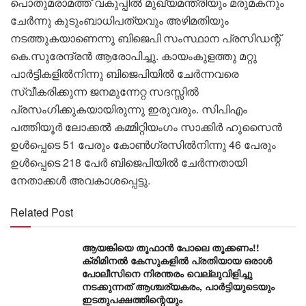
പൊതുമരാമത്ത് വകുപ്പിൽ മുഖ്യമന്ത്രിയും മരുമകനും
ചേർന്നു കുടുംബാധിപത്യവും അഴിമതിയും
നടത്തുകയാണെന്നു ബിജെപി സംസ്ഥാന പ്രസിഡന്റ്
കെ.സുരേന്ദ്രൻ ആരോപിച്ചു. കായംകുളത്തു മറ്റു
പാർട്ടികളിൽനിന്നു ബിജെപിയിൽ ചേർന്നവരെ
സ്വീകരിക്കുന്ന ജനമുന്നേറ്റ സദസ്സിൽ
പ്രസംഗിക്കുകയായിരുന്നു ഇരുവരും. സിപിഎം
പത്തിയൂർ ലോക്കൽ കമ്മിറ്റിയംഗം സാക്കിർ ഹുസൈൻ
ഉൾപ്പെടെ 51 പേരും കോൺഗ്രസിൽനിന്നു 46 പേരും
ഉൾപ്പെടെ 218 പേർ ബിജെപിയിൽ ചേർന്നതായി
നേതാക്കൾ അവകാശപ്പെട്ടു.
Related Post
ആയങ്കിയെ തൂഫാൻ പോലെ തൂക്കണം!!
ക്രിമിനൽ കേസുകളിൽ പ്രതിയായ ഒരാൾ
പോലീസിനെ നിരന്തരം വെല്ലുവിളിച്ചു
നടക്കുന്നത് ആശ്ചര്യകരം, പാർട്ടിയുടെയും
ഇടതുപക്ഷത്തിന്റെയും