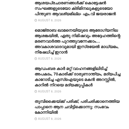
ആശയപ്രചാരണങ്ങൾക്ക് കൊട്ടേഷൻ
സംഘങ്ങളുടെയോ ക്രിമിനലുകളുടെയോ
പിന്തുണ ആവശ്യമില്ല- എം.വി ജയരാജൻ
AUGUST 8, 2026
മൊജ്താബ ഖാമനെയിയുടെ ആരോ​ഗ്യനില
ആശങ്കയിൽ, ഏതു നിമിഷവും അദ്ദേഹത്തിന്റെ
മരണവാർത്ത പുറത്തുവന്നേക്കാം…
അവകാശവാദവുമായി ഇസ്രയേൽ മാധ്യമം,
നിഷേധിച്ച് ഇറാൻ
AUGUST 8, 2026
ആഡംബര കാര്‍ മറ്റ് വാഹനങ്ങളിലിടിച്ച്
അപകടം, 70കാരിക്ക് ദാരുണാന്ത്യം, മദ്യപിച്ച
കാറോടിച്ച എസ്ഐയുടെ മകന്‍ അറസ്റ്റില്‍,
കാറില്‍ നിറയെ മദ്യക്കുപ്പികള്‍
AUGUST 8, 2026
തുമ്പിക്കൈയ്ക്ക് പരിക്ക്, പരിചരിക്കാനെത്തിയ
പാപ്പാനെ ആന ചവിട്ടിക്കൊന്നു; സംഭവം
കോന്നിയിൽ
AUGUST 8, 2026