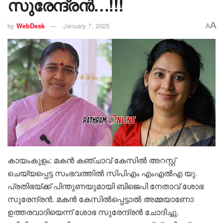
സുരേന്ദ്രൻ…!!!
A
by
WebDesk
January 7, 2025
A
കായംകുളം: മകൻ കഞ്ചാവ് കേസിൽ അറസ്റ്റ്
ചെയ്യപ്പെട്ട സംഭവത്തിൽ സിപിഎം എംഎൽഎ യു.
പ്രതിഭയ്‌ക്ക് പിന്തുണയുമായി ബിജെപി നേതാവ് ശോഭ
സുരേന്ദ്രൻ. മകൻ കേസിൽപ്പെട്ടാൽ അമ്മയാണോ
ഉത്തരവാദിയെന്ന് ശോഭ സുരേന്ദ്രൻ ചോദിച്ചു.