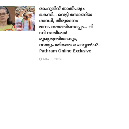
രാഹുലിന് താത്പര്യം
കെസി… വെട്ടി സോണിയ ​
ഗാന്ധി, തീരുമാനം
ജനപക്ഷത്തിനൊപ്പം… വി
ഡി സതീശൻ
മുഖ്യമന്ത്രിയാകും,
സത്യപ്രതിജ്ഞ ചൊവ്വാഴ്ച?-
Pathram Online Exclusive
MAY 8, 2026