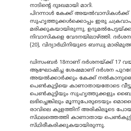
നാടിൻ്റെ ദുഃഖമായി മാറി.
പിറന്നാൾ കേക്ക് അയൽവാസികൾക്ക്
സുഹൃത്തുക്കൾക്കൊപ്പം ഇരു ചക്രവാഹ
മരിക്കുകയായിരുന്നു. ഉദുമൽപേട്ടയ്ക്കു 
നിവാസികളെ വേദനയിലാഴ്ത്തി. ദർശന 
(20), വിദ്യാർഥിനിയുടെ ബന്ധു മാരിമുത്
ഡിസംബർ 18നാണ് ദർശനയ്ക്ക് 17 വയ
ആഘോഷിച്ച ശേഷമാണ് ദർശന പുറത്തേ
അയൽക്കാർക്കും കേക്ക് നൽകാനുണ്ടെന്
പെൺകുട്ടിയെ കാണാതായതോടെ വീട്
പെൺകുട്ടിയും സുഹൃത്തുക്കളും 
ലഭിച്ചെങ്കിലും മൂന്നുപേരുടെയും മ
രാവിലെ കുളത്തിന് അരികിലൂടെ പോ
സ്‌ഥലത്തെത്തി കാണാതായ പെൺകുട്ടി
സ്‌ഥിരീകരിക്കുകയായിരുന്നു.