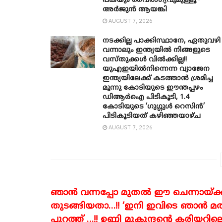
പകയും വൈരാഗ്യവുമുള്ളൂ’-
അർജുൻ ആയങ്കി
AUGUST 7, 2026
നടക്കില്ല പാക്കിസ്ഥാനേ, ഏതുവഴി
വന്നാലും ഇന്ത്യയിൽ നിങ്ങളുടെ
വസ്തുക്കൾ വിൽക്കില്ല!!
യുഎഇയിൽനിന്നെന്ന വ്യാജേന
ഇന്ത്യയിലേക്ക് കടത്താൻ ശ്രമിച്ച
മൂന്നു കോടിയുടെ ഈന്തപ്പഴം
ഡിആർഐ പിടികൂടി, 1.4
കോടിയുടെ ‘ഗുഗ്ഗുൾ റെസിൻ’
പിടികൂടിയത് കഴിഞ്ഞയാഴ്ച
AUGUST 7, 2026
ഞാൻ വന്നപ്പോ മുതൽ ഈ ചെന്നായ്ക്ക
തുടങ്ങിയതാ…!! ‘ഇനി ഇവിടെ ഞാൻ മത
പുറത്ത് …!! ഉണ്ണി മുകുന്ദന്റെ കരിയറ