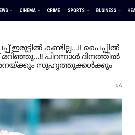
EWS
CINEMA
CRIME
SPORTS
BUSINESS
HE
് ഇരുട്ടിൽ കണ്ടില്ല…!! പൈപ്പിൽ
് മറിഞ്ഞു…!! പിറന്നാൾ ദിനത്തിൽ
്ക്കും സുഹൃത്തുക്കൾക്കും
A
A