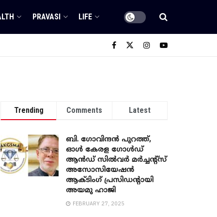
ALTH
PRAVASI
LIFE
Trending
Comments
Latest
ബി. ​ഗോവിന്ദൻ പുറത്ത്,
ഓൾ കേരള ഗോൾഡ്
ആൻഡ് സിൽവർ മർച്ചന്റ്സ്
അസോസിയേഷൻ
ആക്ടിംഗ് പ്രസിഡന്റായി
അയമു ഹാജി
FEBRUARY 27, 2025