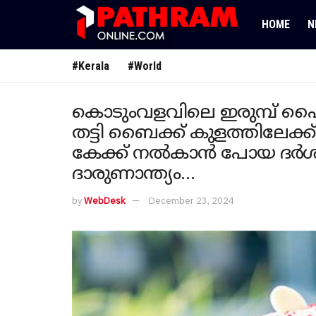
HOME
N
#Kerala
#World
കൊടുംവളവിലെ ഇരുമ്പ് പൈപ്പ
തട്ടി ബൈക്ക് കുളത്തിലേക്ക
കേക്ക് നൽകാൻ പോയ ദർശനയ
ദാരുണാന്ത്യം…
by
WebDesk
December 23, 2024