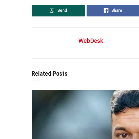
Send
Share
WebDesk
Related Posts