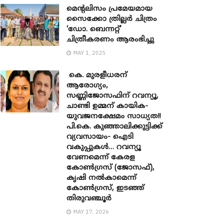
മെന്‍റലിസം പ്രമേയമായ
സൈക്കോ ത്രില്ലർ ചിത്രം
‘ഡോ. ബെന്നറ്റ്’
ചിത്രീകരണം ആരംഭിച്ചു
MAY 1, 2025
കെ. മുരളീധരന്
ആരോഗ്യം,
സണ്ണിജോസഫിന് റവന്യൂ,
ചാണ്ടി ഉമ്മന് കായിക-
യുവജനക്ഷേമം സാധ്യത!!
പി.കെ. കുഞ്ഞാലിക്കുട്ടിക്ക്
വ്യവസായം- ഐടി
വകുപ്പുകൾ… റവന്യൂ
വേണമെന്ന് കേരള
കോൺഗ്രസ് (ജോസഫ്),
കൃഷി നൽകാമെന്ന്
കോൺഗ്രസ്, ഇടഞ്ഞ്
തിരുവഞ്ചൂർ
MAY 17, 2026