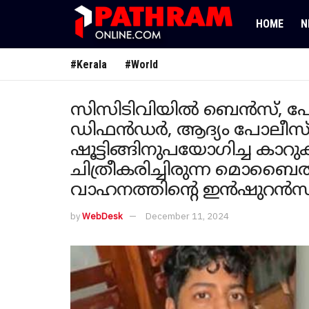
HOME
N
#Kerala
#World
സിസിടിവിയിൽ ബെൻസ്,
ഡിഫൻഡർ, ആദ്യം പോലീസ്
ഷൂട്ടിങ്ങിനുപയോ​ഗിച്ച ക
ചിത്രീകരിച്ചിരുന്ന മൊബൈൽ
വാഹനത്തിന്റെ ഇൻഷുറൻസ് പുതുക
by
WebDesk
December 11, 2024