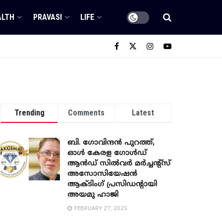
ALTH
PRAVASI
LIFE
Trending
Comments
Latest
ബി. ​ഗോവിന്ദൻ പുറത്ത്,
ഓൾ കേരള ഗോൾഡ്
ആൻഡ് സിൽവർ മർച്ചന്റ്സ്
അസോസിയേഷൻ
ആക്ടിംഗ് പ്രസിഡന്റായി
അയമു ഹാജി
FEBRUARY 27, 2025