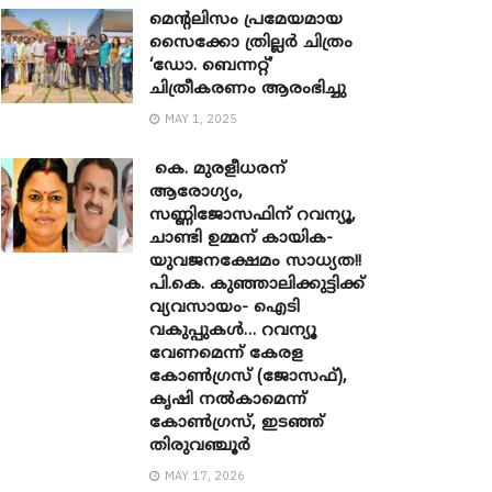
മെന്‍റലിസം പ്രമേയമായ
സൈക്കോ ത്രില്ലർ ചിത്രം
‘ഡോ. ബെന്നറ്റ്’
ചിത്രീകരണം ആരംഭിച്ചു
MAY 1, 2025
കെ. മുരളീധരന്
ആരോഗ്യം,
സണ്ണിജോസഫിന് റവന്യൂ,
ചാണ്ടി ഉമ്മന് കായിക-
യുവജനക്ഷേമം സാധ്യത!!
പി.കെ. കുഞ്ഞാലിക്കുട്ടിക്ക്
വ്യവസായം- ഐടി
വകുപ്പുകൾ… റവന്യൂ
വേണമെന്ന് കേരള
കോൺഗ്രസ് (ജോസഫ്),
കൃഷി നൽകാമെന്ന്
കോൺഗ്രസ്, ഇടഞ്ഞ്
തിരുവഞ്ചൂർ
MAY 17, 2026