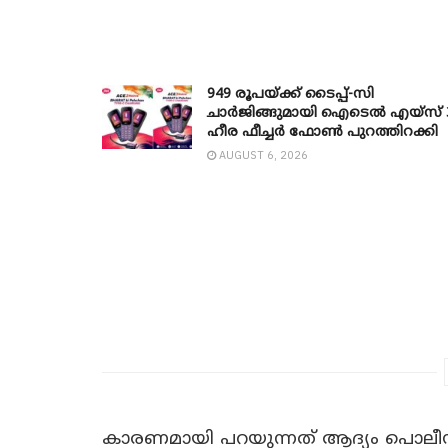
949 രൂപയ്ക്ക് ടൈപ്പ്-സി
ചാർജിങ്ങുമായി ഐടെൽ എയ്സ് 
ഹീര ഫീച്ചർ ഫോൺ പുറത്തിറക്കി
AUGUST 6, 2026
കാരണമായി പറയുന്നത് ആദ്യം പൊലീ