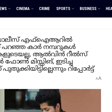
EWS
CINEMA
CRIME
SPORTS
BUSINESS
HE
 പോലീസ് എഫ്ഐആറിൽ
 പറഞ്ഞ കാർ നമ്പറുകൾ
ാറുകളുടെയല്ല, ആൽവിൻ റീൽസ്
 ഫോൺ മിസ്സിങ്, ഇടിച്ച
്കിയിട്ടില്ലെന്നും റിപ്പോർട്ട്
A
A