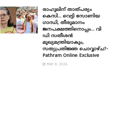
രാഹുലിന് താത്പര്യം
കെസി… വെട്ടി സോണിയ ​
ഗാന്ധി, തീരുമാനം
ജനപക്ഷത്തിനൊപ്പം… വി
ഡി സതീശൻ
മുഖ്യമന്ത്രിയാകും,
സത്യപ്രതിജ്ഞ ചൊവ്വാഴ്ച?-
Pathram Online Exclusive
MAY 8, 2026