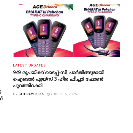
LATEST UPDATES
949 രൂപയ്ക്ക് ടൈപ്പ്-സി ചാർജിങ്ങുമായി
ഐടെൽ എയ്സ് 3 ഹീര ഫീച്ചർ ഫോൺ
പുറത്തിറക്കി
5
BY
PATHRAMDESK6
AUGUST 6, 2026
്