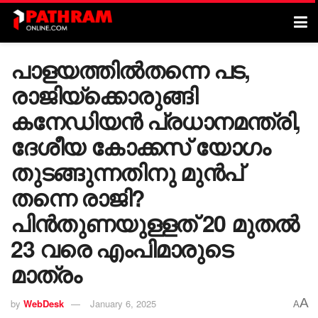
പാളയത്തിൽതന്നെ പട,
രാജിയ്ക്കൊരുങ്ങി
കനേഡിയൻ പ്രധാനമന്ത്രി,
ദേശീയ കോക്കസ് യോഗം
തുടങ്ങുന്നതിനു മുൻപ്
തന്നെ രാജി?
പിൻതുണയുള്ളത് 20 മുതൽ
23 വരെ എംപിമാരുടെ
മാത്രം
A
by
WebDesk
January 6, 2025
A