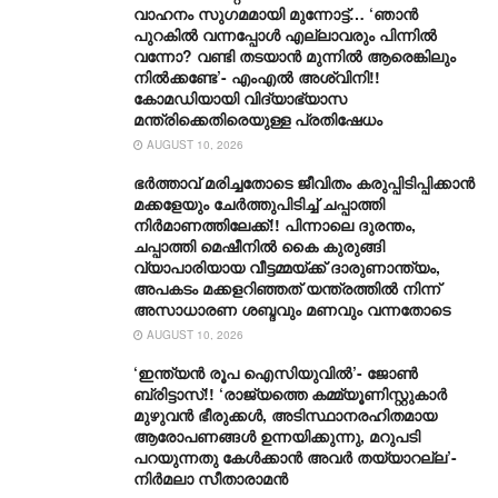
വാഹനം സു​ഗമമായി മുന്നോട്ട്… ‘ഞാൻ
പുറകിൽ വന്നപ്പോൾ എല്ലാവരും പിന്നിൽ
വന്നോ? വണ്ടി തടയാൻ മുന്നിൽ ആരെങ്കിലും
നിൽക്കണ്ടേ’- എംഎൽ അശ്വിനി!!
കോമഡിയായി വിദ്യാഭ്യാസ
മന്ത്രിക്കെതിരെയുള്ള പ്രതിഷേധം
AUGUST 10, 2026
ഭർത്താവ് മരിച്ചതോടെ ജീവിതം കരുപ്പിടിപ്പിക്കാൻ
മക്കളേയും ചേർത്തുപിടിച്ച് ചപ്പാത്തി
നിർമാണത്തിലേക്ക്!! പിന്നാലെ ദുരന്തം,
ചപ്പാത്തി മെഷീനിൽ കൈ കുരുങ്ങി
വ്യാപാരിയായ വീട്ടമ്മയ്ക്ക് ദാരുണാന്ത്യം,
അപകടം മക്കളറിഞ്ഞത് യന്ത്രത്തിൽ നിന്ന്
അസാധാരണ ശബ്ദവും മണവും വന്നതോടെ
AUGUST 10, 2026
‘ഇന്ത്യൻ രൂപ ഐസിയുവിൽ’- ജോൺ
ബ്രിട്ടാസ്!! ‘രാജ്യത്തെ കമ്മ്യൂണിസ്റ്റുകാർ
മുഴുവൻ ഭീരുക്കൾ, അടിസ്ഥാനരഹിതമായ
ആരോപണങ്ങൾ ഉന്നയിക്കുന്നു, മറുപടി
പറയുന്നതു കേൾക്കാൻ അവർ തയ്യാറല്ല’-
നിർമലാ സീതാരാമൻ