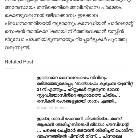
അതേസമയം തനിക്കെതിരെ അവിശ്വാസ പ്രമേയം
കൊണ്ടുവരുന്നത് ഒഴിവാക്കാനും ഇടക്കാല
പ്രധാനമന്ത്രിയായി തുടരാനും കനേഡിയൻ പാർലമെന്റ്
സെഷൻ താത്കാലികമായി നിർത്തിവെക്കാൻ ജസ്റ്റിൻ
ട്രൂഡോ പദ്ധതിയിടുന്നതായും റിപ്പോർട്ടുകൾ പുറത്തു
വരുന്നുണ്ട്.
Related Post
ഇത്തവണ ഓണാഘോഷം നിവിനും
മമിതയ്ക്കുമൊപ്പം; ‘ബത്‍ലഹേം കുടുംബ യൂണിറ്റ്
21ന് എത്തും.., ഹിറ്റുകൾ തുടരുന്ന ഭാവന
സ്റ്റുഡിയോസിൻ്റെ ആറാമത്തെ ചിത്രം…
രസികൻ രംഗങ്ങളുമായി ഗാനം എത്തി…
AUGUST 10, 2026
ഇല്ല, ​ഗാഡി പോവാൻ വിടത്തില്ല…മാസ്
ആകാൻ ശ്രമിച്ച് ബിജെപി ജില്ലാ പ്രസിഡന്റ്
… പക്ഷെ ചേച്ചിമാർ തടയാൻ ശ്രമിച്ചത് പോലീസ്
വാഹനത്തിന്റെ പിന്നിൽ നിന്ന്…. പിന്നാലെ