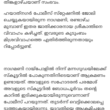
തിങ്കളാഴ്ചയാണ് സംഭവം.
ഹയാത്‌നഗർ പോലീസ് സ്‌റ്റേഷനിൽ ജോലി
ചെയ്യുകയായിരുന്ന നാഗമണി, രണ്ടാഴ്ച
മുമ്പാണ് ഇതര ജാതിക്കാരനായ ശ്രീകാന്തിനെ
വിവാഹം കഴിച്ചത്. ഇവരുടെ കുടുംബം
മിശ്രവിവാഹത്തെ എതിർത്തിരുന്നതായും
റിപ്പോർട്ടുണ്ട്.
നാഗമണി റായ്പോളിൽ നിന്ന് മന്നഗുഡയിലേക്ക്
സ്കൂട്ടറിൽ പോകുന്നതിനിടെയാണ് ആക്രമണം
ഉണ്ടായത്. അവളുടെ സഹോദരൻ പരമേശ്
അവളുടെ സ്‌കൂട്ടറിൽ ബോധപൂർവം തൻ്റെ
കാറിൽ ഇടിക്കുകയായിരുന്നുവെന്നാണ്
പോലീസ് പറയുന്നത്. തുടർന്ന് വെ​ട്ടി​ക്കൊ​ല​പ്പെ​
ടു​ത്തു​ക​യാ​യി​രു​ന്നു. യു​വ​തി​യെ ആ​ക്ര​മി​ച്ച​ശേ​