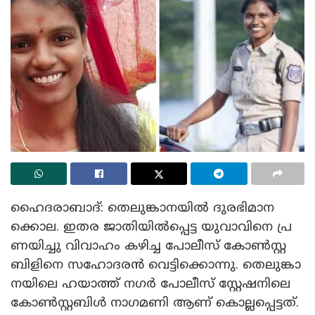
ഹൈ​ദ​രാ​ബാ​ദ്: തെ​ലു​ങ്കാ​ന​യി​ൽ ദു​ര​ഭി​മാ​ന​
ക്കൊ​ല. ഇ​ത​ര ജാ​തി​യി​ൽ​പ്പെ​ട്ട യു​വാ​വി​നെ പ്ര​
ണ​യി​ച്ചു വി​വാ​ഹം ക​ഴി​ച്ച​ പോ​ലീ​സ് കോ​ൺ​സ്റ്റ​
ബി​ളി​നെ സ​ഹോ​ദ​ര​ൻ വെ​ട്ടി​ക്കൊ​ന്നു. തെ​ലു​ങ്കാ​
ന​യി​ലെ ഹ​യാ​ത്ത് ന​ഗ​ർ പോ​ലീ​സ് സ്റ്റേ​ഷ​നി​ലെ
കോ​ൺ​സ്റ്റ​ബി​ൾ നാ​ഗ​മ​ണി ആ​ണ് കൊ​ല്ല​പ്പെ​ട്ട​ത്.