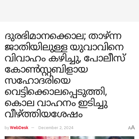
ദു​ര​ഭി​മാ​ന​ക്കൊ​ല; താഴ്ന്ന
ജാതിയിലുള്ള യുവാവിനെ
വിവാഹം കഴിച്ചു, പോ​ലീ​സ്
കോ​ൺ​സ്റ്റ​ബി​ളായ
സഹോദരിയെ
വെട്ടിക്കൊലപ്പെടുത്തി,
കൊല വാഹനം ഇടിച്ചു
വീഴ്ത്തിയശേഷം
A
by
WebDesk
December 2, 2024
A