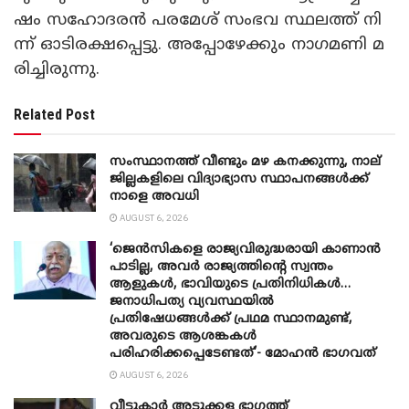
ഷം സ​ഹോ​ദ​ര​ൻ പ​ര​മേ​ശ് സംഭവ സ്ഥ​ല​ത്ത് നി​
ന്ന് ഓ​ടി​ര​ക്ഷ​പ്പെ​ട്ടു. അപ്പോഴേക്കും നാ​ഗ​മ​ണി മ​
രി​ച്ചി​രു​ന്നു.
Related Post
സംസ്ഥാനത്ത് വീണ്ടും മഴ കനക്കുന്നു, നാല്
ജില്ലകളിലെ വിദ്യാഭ്യാസ സ്ഥാപനങ്ങൾക്ക്
നാളെ അവധി
AUGUST 6, 2026
‘ജെൻസികളെ രാജ്യവിരുദ്ധരായി കാണാൻ
പാടില്ല, അവർ രാജ്യത്തിന്റെ സ്വന്തം
ആളുകൾ, ഭാവിയുടെ പ്രതിനിധികൾ…
ജനാധിപത്യ വ്യവസ്ഥയിൽ
പ്രതിഷേധങ്ങൾക്ക് പ്രഥമ സ്ഥാനമുണ്ട്,
അവരുടെ ആശങ്കകൾ
പരിഹരിക്കപ്പെടേണ്ടത്’- മോഹൻ ഭാ​ഗവത്
AUGUST 6, 2026
വീട്ടുകാർ അ‌ടുക്കള ഭാ​ഗത്ത്