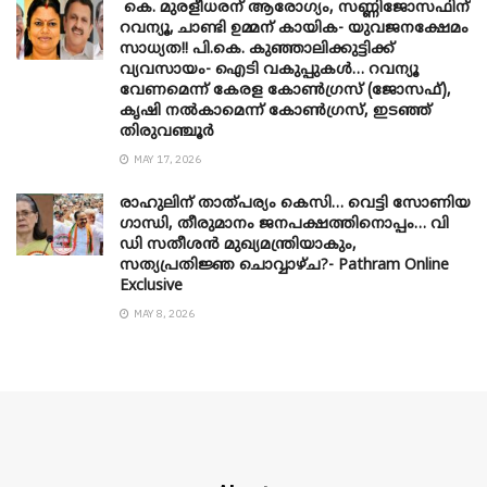
കെ. മുരളീധരന് ആരോഗ്യം, സണ്ണിജോസഫിന്
റവന്യൂ, ചാണ്ടി ഉമ്മന് കായിക- യുവജനക്ഷേമം
സാധ്യത!! പി.കെ. കുഞ്ഞാലിക്കുട്ടിക്ക്
വ്യവസായം- ഐടി വകുപ്പുകൾ… റവന്യൂ
വേണമെന്ന് കേരള കോൺഗ്രസ് (ജോസഫ്),
കൃഷി നൽകാമെന്ന് കോൺഗ്രസ്, ഇടഞ്ഞ്
തിരുവഞ്ചൂർ
MAY 17, 2026
രാഹുലിന് താത്പര്യം കെസി… വെട്ടി സോണിയ
​ഗാന്ധി, തീരുമാനം ജനപക്ഷത്തിനൊപ്പം… വി
ഡി സതീശൻ മുഖ്യമന്ത്രിയാകും,
സത്യപ്രതിജ്ഞ ചൊവ്വാഴ്ച?- Pathram Online
Exclusive
MAY 8, 2026