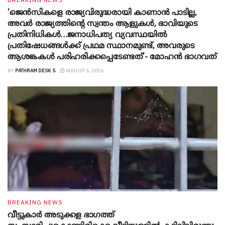
‘ജെൻസികളെ രാജ്യവിരുദ്ധരായി കാണാൻ പാടില്ല,
അവർ രാജ്യത്തിന്റെ സ്വന്തം ആളുകൾ, ഭാവിയുടെ
പ്രതിനിധികൾ…ജനാധിപത്യ വ്യവസ്ഥയിൽ
പ്രതിഷേധങ്ങൾക്ക് പ്രഥമ സ്ഥാനമുണ്ട്, അവരുടെ
ആശങ്കകൾ പരിഹരിക്കപ്പെടേണ്ടത്’- മോഹൻ ഭാ​ഗവത്
BY
PATHRAM DESK 5
AUGUST 6, 2026
BREAKING NEWS
വീട്ടുകാർ അ‌ടുക്കള ഭാ​ഗത്ത്