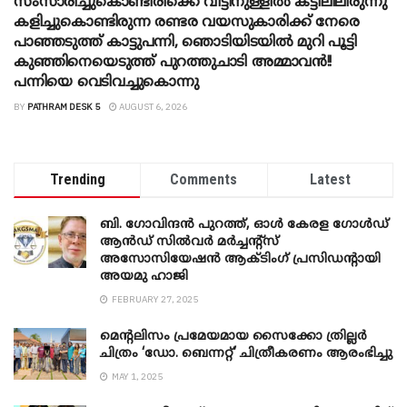
സംസാരിച്ചുകൊണ്ടിരിക്കെ വീട്ടിനുള്ളിൽ കട്ടിലിലിരുന്നു
കളിച്ചുകൊണ്ടിരുന്ന രണ്ടര വയസുകാരിക്ക് നേരെ
പാഞ്ഞടുത്ത് കാട്ടുപന്നി, ‍ഞൊടിയി‌ടയിൽ മുറി പൂട്ടി
കുഞ്ഞിനെയെടുത്ത് പുറത്തുചാടി അമ്മാവൻ!!
പന്നിയെ വെടിവച്ചുകൊന്നു
BY
PATHRAM DESK 5
AUGUST 6, 2026
Trending
Comments
Latest
ബി. ​ഗോവിന്ദൻ പുറത്ത്, ഓൾ കേരള ഗോൾഡ്
ആൻഡ് സിൽവർ മർച്ചന്റ്സ്
അസോസിയേഷൻ ആക്ടിംഗ് പ്രസിഡന്റായി
അയമു ഹാജി
FEBRUARY 27, 2025
മെന്‍റലിസം പ്രമേയമായ സൈക്കോ ത്രില്ലർ
ചിത്രം ‘ഡോ. ബെന്നറ്റ്’ ചിത്രീകരണം ആരംഭിച്ചു
MAY 1, 2025