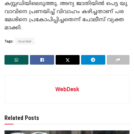
ക​സ്റ്റ​ഡി​യി​ലെ​ടു​ത്തു. അ​ന്യ ജാ​തി​യി​ൽ പെ​ട്ട യു​
വാ​വി​നെ പ്ര​ണ​യി​ച്ച് വി​വാ​ഹം ക​ഴി​ച്ച​താ​ണ് പ​ര​
മേ​ശി​നെ പ്ര​കോ​പി​പ്പി​ച്ച​തെ​ന്ന് പോ​ലീ​സ് വ്യ​ക്ത​
മാ​ക്കി.
Tags:
murder
WebDesk
Related Posts