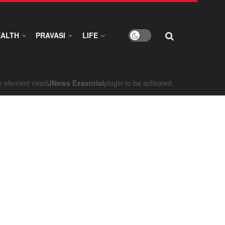
EALTH
PRAVASI
LIFE
on element need
JNews Essential
plugin to be activated.