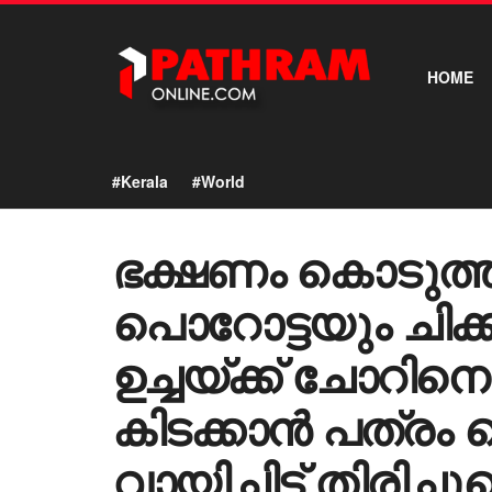
HOME
#Kerala
#World
ഭക്ഷണം കൊടുത്
പൊറോട്ടയും ചിക്ക
ഉച്ചയ്ക്ക് ചോറിനൊപ
കിടക്കാൻ പത്രം
വായിച്ചിട്ട് തിരി