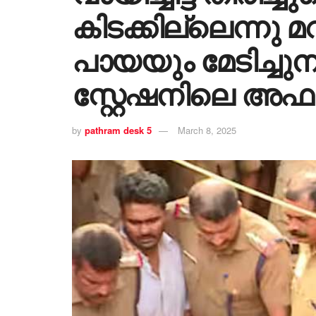
കിടക്കില്ലെന്നു 
പായയും മേടിച്ച
സ്റ്റേഷനിലെ അഫാ
by
pathram desk 5
March 8, 2025