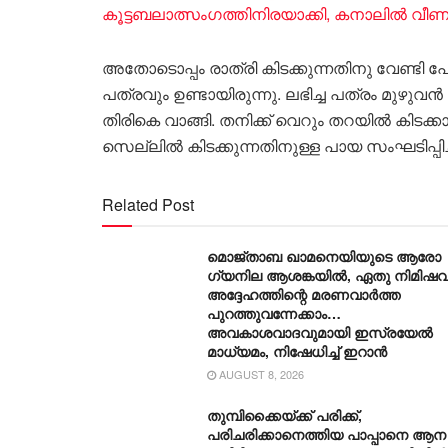
കൂട്ടബലാത്സം​ഗത്തിനിരയാക്കി, കനാലിൽ വീണ
അതോടൊപ്പം രാത്രി കിടക്കുന്നതിനു വേണ്ടി
പത്രവും ഉണ്ടായിരുന്നു. ലഭിച്ച പത്രം മുഴുവ
തിരികെ വാങ്ങി. തനിക്ക് വെറും തറയിൽ കിടക്ക
സെല്ലിൽ കിടക്കുന്നതിനുള്ള പായ സംഘടിപ്പിച
Related Post
മൊജ്താബ ഖാമനെയിയുടെ ആരോ​
ഗ്യനില ആശങ്കയിൽ, ഏതു നിമിഷവ
അദ്ദേഹത്തിന്റെ മരണവാർത്ത
പുറത്തുവന്നേക്കാം…
അവകാശവാദവുമായി ഇസ്രയേൽ
മാധ്യമം, നിഷേധിച്ച് ഇറാൻ
AUGUST 8, 2026
തുമ്പിക്കൈയ്ക്ക് പരിക്ക്,
പരിചരിക്കാനെത്തിയ പാപ്പാനെ ആന