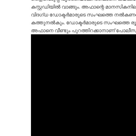
കസ്റ്റഡിയിൽ വാങ്ങും. അഫാന്റെ മാനസികനി
വിദഗ്ധ ഡോക്ടർമാരുടെ സംഘത്തെ നൽകണമെന്
കത്തുനൽകും. ഡോക്ടർമാരുടെ സംഘത്തെ രൂപീ
അഫാനെ വീണ്ടും പുറത്തിറക്കാനാണ് പോലീസ്