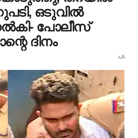
മറുപടി, ഒടുവിൽ
ുനൽകി- പോലീസ്
ന്റെ ദിനം
A
A