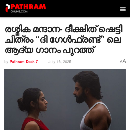
രശ്മിക മന്ദാന- ദീക്ഷിത് ഷെട്ടി
ചിത്രം “ദി ഗേൾഫ്രണ്ട്” ലെ
ആദ്യ ഗാനം പുറത്ത്
A
by
Pathram Desk 7
July 16, 2025
A