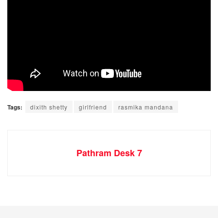
Tags:
dixith shetty
girlfriend
rasmika mandana
Pathram Desk 7