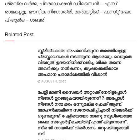
ശ്രവ്യ വർമ്മ, പ്രൊഡക്ഷൻ ഡിസൈൻ – എസ്
രാമകൃഷ്ണ, മൗനിക നിഗോത്രി, മാർക്കറ്റിങ് – ഫസ്‌റ്റ് ഷോ,
പിആർഒ – ശബരി
Related Post
സ്ത്രീത്വത്തെ അപമാനിക്കുന്ന തരത്തിലുള്ള
പ്രസ്താവനകൾ നടത്തുന്ന ആരെയും വെറുതെ
വിടരുത്, ഉദയനിധിക്ക് ലഭിച്ച ശിക്ഷ തന്നെ
അവര്‍ക്കും നല്‍കണം, തൃഷക്കെതിരായ
അപമാന പരാമർശത്തിൽ വിശാൽ
AUGUST 9, 2026
പേളി മാണി സൈബര്‍ അറ്റാക്ക് നേരിട്ടപ്പോള്‍
നിങ്ങള്‍ ഉറങ്ങുകയായിരുന്നോ?? അപ്പോള്‍
നിങ്ങള്‍ നന്മ മരം ഒന്നുമല്ല ഫേക്ക് ആണ്,
മോഹന്‍ലാലിനെ സന്തോഷിപ്പിച്ചാല്‍ നിങ്ങള്‍ക്ക്
ഗുണമുണ്ട്, പേളിയെയോ രേണു സുധിയെയോ
ഒക്കെ സപ്പോര്‍ട്ട് ചെയ്തിട്ട് എന്ത് കിട്ടാനാണ്”,
സീമ ജി നായര്‍ക്ക് വിമര്‍ശനം, മറുപടിയുമായി
നടി