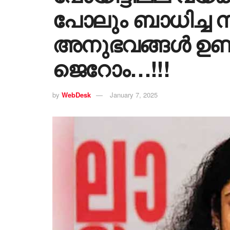
പോലും ബാധിച്ച 
അനുഭവങ്ങള്‍ ഉണ്ടാ
ജെറോം…!!!
by
WebDesk
January 7, 2025