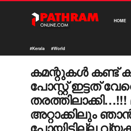
HOME
#Kerala
#World
കമന്റുകള്‍ കണ്ട് ക
പോസ്റ്റ് ഇട്ടത് വ
തരത്തിലാക്കി…!!
അറ്റാക്കിലും ഞാന്
പോയിട്ടില്ല വ്യ