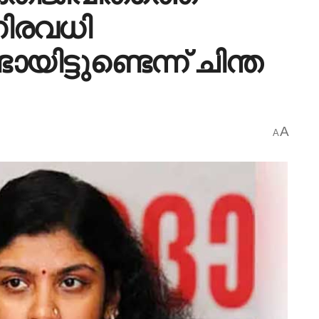
നിരവധി
യിട്ടുണ്ടെന്ന് ചിന്ത
A
A