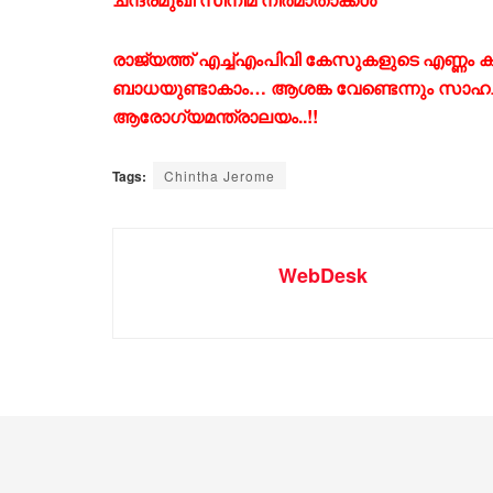
രാജ്യത്ത് എച്ച്എംപിവി കേസുകളുടെ എണ്ണം ക
ബാധയുണ്ടാകാം… ആശങ്ക വേണ്ടെന്നും സാഹചര
ആരോഗ്യമന്ത്രാലയം..!!
Tags:
Chintha Jerome
WebDesk