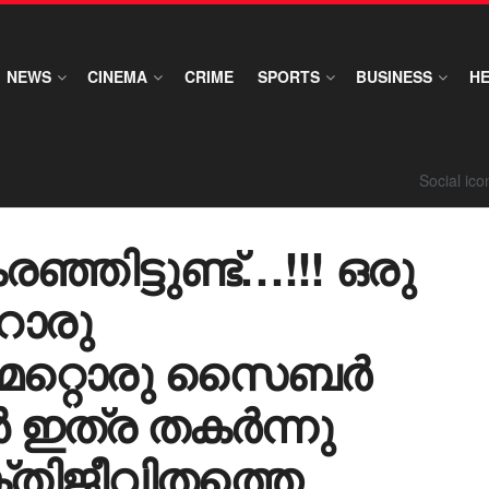
NEWS
CINEMA
CRIME
SPORTS
BUSINESS
H
Social ic
രഞ്ഞിട്ടുണ്ട്…!!! ഒരു
േറൊരു
! മറ്റൊരു സൈബര്‍
‍ ഇത്ര തകര്‍ന്നു
ക്തിജീവിതത്തെ