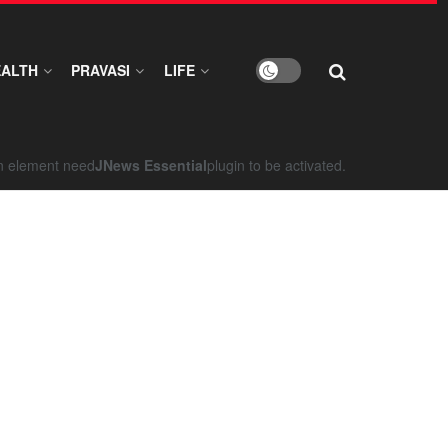
EALTH
PRAVASI
LIFE
on element need
JNews Essential
plugin to be activated.