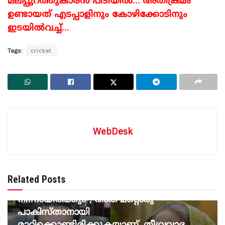
മലപ്പുറത്തുകാരൻ പിടിയിൽ… അതിക്രമം
ഉണ്ടായത് എടപ്പാളിനും കോഴിക്കോടിനും
ഇടയിൽവച്ച്…
Tags:
cricket
WebDesk
BREAKING NEWS
“ഇത് ഇപ്പോൾ തടഞ്ഞില്ലെങ്കിൽ,
ഇന്ത്യയിലേക്ക് അടുത്ത ഭീകരരുടെ കൂട്ടം
Related Posts
വരാൻ പോകുന്നത് ബംഗ്ലാദേശിൽ
നിന്നായിരിക്കും”, അത് മറ്റൊരു
പാകിസ്താനായി