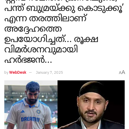
പന്ത് ബുമ്രയ്ക്കു കൊടുക്കൂ’
എന്ന തരത്തിലാണ്
അദ്ദേഹത്തെ
ഉപയോഗിച്ചത്… രൂക്ഷ
വിമർശനവുമായി
ഹർഭജൻ…
A
by
WebDesk
January 7, 2025
A