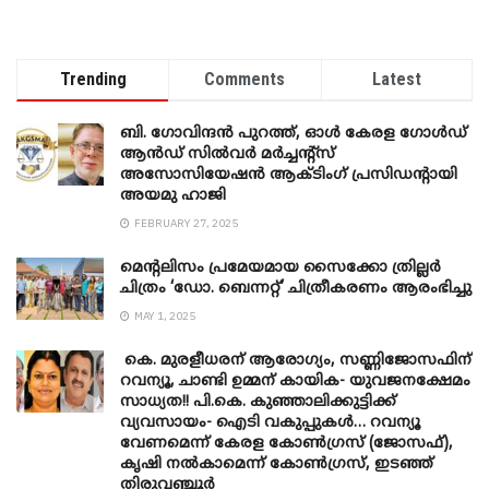
Trending
Comments
Latest
ബി. ​ഗോവിന്ദൻ പുറത്ത്, ഓൾ കേരള ഗോൾഡ്
ആൻഡ് സിൽവർ മർച്ചന്റ്സ്
അസോസിയേഷൻ ആക്ടിംഗ് പ്രസിഡന്റായി
അയമു ഹാജി
FEBRUARY 27, 2025
മെന്‍റലിസം പ്രമേയമായ സൈക്കോ ത്രില്ലർ
ചിത്രം ‘ഡോ. ബെന്നറ്റ്’ ചിത്രീകരണം ആരംഭിച്ചു
MAY 1, 2025
കെ. മുരളീധരന് ആരോഗ്യം, സണ്ണിജോസഫിന്
റവന്യൂ, ചാണ്ടി ഉമ്മന് കായിക- യുവജനക്ഷേമം
സാധ്യത!! പി.കെ. കുഞ്ഞാലിക്കുട്ടിക്ക്
വ്യവസായം- ഐടി വകുപ്പുകൾ… റവന്യൂ
വേണമെന്ന് കേരള കോൺഗ്രസ് (ജോസഫ്),
കൃഷി നൽകാമെന്ന് കോൺഗ്രസ്, ഇടഞ്ഞ്
തിരുവഞ്ചൂർ