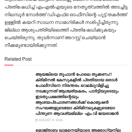
പ്രതിഷേധിച്ച് എംഎൽഎയുടെ നേതൃത്വത്തിൽ അടച്ചിട്ട
നിലമ്പൂർ നോർത്ത് ഡിഎഫ്ഒ ഓഫീസിന്റെ പൂട്ട് തകർത്ത്
ഉള്ളിൽ കയറി സാധന സാമഗ്രികൾ നശിപ്പിച്ചിരുന്നു.
ജില്ലാ ആശുപത്രിയിലെത്തി പ്രതിഷേധിക്കുകയും
ചെയ്തിരുന്നു. തുടർന്നാണ് അറസ്റ്റ് ചെയ്യാൻ
നീക്കമുണ്ടായിരിക്കുന്നത്.
Related Post
ആയങ്കിയെ തൂഫാൻ പോലെ തൂക്കണം!!
ക്രിമിനൽ കേസുകളിൽ പ്രതിയായ ഒരാൾ
പോലീസിനെ നിരന്തരം വെല്ലുവിളിച്ചു
നടക്കുന്നത് ആശ്ചര്യകരം, പാർട്ടിയുടെയും
ഇടതുപക്ഷത്തിന്റെയും
ആശയപ്രചാരണങ്ങൾക്ക് കൊട്ടേഷൻ
സംഘങ്ങളുടെയോ ക്രിമിനലുകളുടെയോ
പിന്തുണ ആവശ്യമില്ല- എം.വി ജയരാജൻ
AUGUST 8, 2026
മൊജ്താബ ഖാമനെയിയുടെ ആരോ​ഗ്യനില