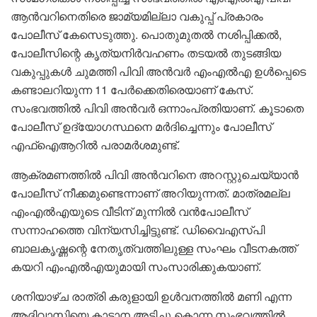
ആൻവറിനെതിരെ ജാമ്യമില്ലാ വകുപ്പ് പ്രകാരം
പോലീസ് കേസെടുത്തു. പൊതുമുതൽ നശിപ്പിക്കൽ,
പോലീസിന്റെ കൃത്യനിർവഹണം തടയൽ തുടങ്ങിയ
വകുപ്പുകൾ ചുമത്തി പിവി അൻവർ എംഎൽഎ ഉൾപ്പെടെ
കണ്ടാലറിയുന്ന 11 പേർക്കെതിരെയാണ് കേസ്.
സംഭവത്തിൽ പിവി അൻവർ ഒന്നാംപ്രതിയാണ്. കൂടാതെ
പോലീസ് ഉദ്യോഗസ്ഥനെ മർദിച്ചെന്നും പോലീസ്
എഫ്ഐആറിൽ പരാമർശമുണ്ട്.
ആക്രമണത്തിൽ പിവി അൻവറിനെ അറസ്റ്റുചെയ്യാൻ
പോലീസ് നീക്കമുണ്ടെന്നാണ് അറിയുന്നത്. മാത്രമല്ല
എംഎൽഎയുടെ വീടിന് മുന്നിൽ വൻപോലീസ്
സന്നാഹത്തെ വിന്യസിച്ചിട്ടുണ്ട്. ഡിവൈഎസ്പി
ബാലകൃഷ്ണന്റെ നേതൃത്വത്തിലുള്ള സംഘം വീടനകത്ത്
കയറി എംഎൽഎയുമായി സംസാരിക്കുകയാണ്.
ശനിയാഴ്ച രാത്രി കരുളായി ഉൾവനത്തിൽ മണി എന്ന
ആദിവാസിയെ കാട്ടാന അടിച്ചു കൊന്ന സംഭവത്തിൽ