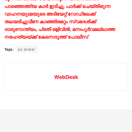
പാഞ്ഞെത്തിയ കാർ ഇടിച്ചു, പാർക്ക് ചെയ്തിരുന്ന
വാഹനയുടമയുടെ അടിയേറ്റ് റോഡിലേക്ക്
തലയടിച്ചുവീണ കാഞ്ഞിരമറ്റം സ്വദേശിക്ക്
ദാരുണാന്ത്യം, പ്രതി ഒളിവിൽ, മനഃപൂർവമല്ലാത്ത
നരഹത്യയ്ക്ക് കേസെടുത്ത് പോലീസ്
Tags:
pv anwar
WebDesk