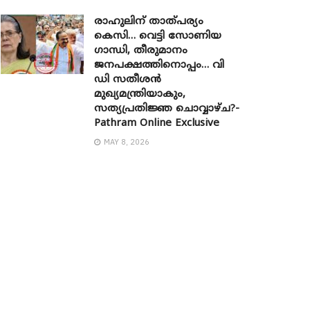
രാഹുലിന് താത്പര്യം
കെസി… വെട്ടി സോണിയ ​
ഗാന്ധി, തീരുമാനം
ജനപക്ഷത്തിനൊപ്പം… വി
ഡി സതീശൻ
മുഖ്യമന്ത്രിയാകും,
സത്യപ്രതിജ്ഞ ചൊവ്വാഴ്ച?-
Pathram Online Exclusive
MAY 8, 2026