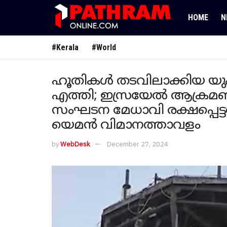
HOME
N
#Kerala
#World
ഹൂതികള്‍ തടവിലാക്കിയ യു
എത്തി; ഇസ്രയേല്‍ ആക്രമണ
സംഘടന മേധാവി രക്ഷപ്പെട്ട
യെമന്‍ വിമാനത്താവളം
by
WebDesk
December 27, 2024