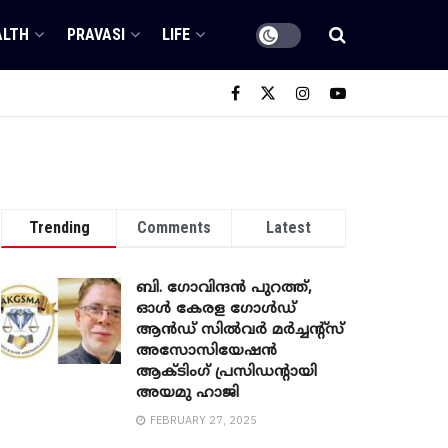
ALTH
PRAVASI
LIFE
Trending
Comments
Latest
ബി. ​ഗോവിന്ദൻ പുറത്ത്,
ഓൾ കേരള ഗോൾഡ്
ആൻഡ് സിൽവർ മർച്ചന്റ്സ്
അസോസിയേഷൻ
ആക്ടിംഗ് പ്രസിഡന്റായി
അയമു ഹാജി
FEBRUARY 27, 2025