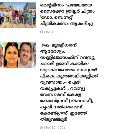
മെന്‍റലിസം പ്രമേയമായ
സൈക്കോ ത്രില്ലർ ചിത്രം
‘ഡോ. ബെന്നറ്റ്’
ചിത്രീകരണം ആരംഭിച്ചു
MAY 1, 2025
കെ. മുരളീധരന്
ആരോഗ്യം,
സണ്ണിജോസഫിന് റവന്യൂ,
ചാണ്ടി ഉമ്മന് കായിക-
യുവജനക്ഷേമം സാധ്യത!!
പി.കെ. കുഞ്ഞാലിക്കുട്ടിക്ക്
വ്യവസായം- ഐടി
വകുപ്പുകൾ… റവന്യൂ
വേണമെന്ന് കേരള
കോൺഗ്രസ് (ജോസഫ്),
കൃഷി നൽകാമെന്ന്
കോൺഗ്രസ്, ഇടഞ്ഞ്
തിരുവഞ്ചൂർ
MAY 17, 2026