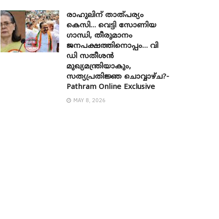
രാഹുലിന് താത്പര്യം
കെസി… വെട്ടി സോണിയ ​
ഗാന്ധി, തീരുമാനം
ജനപക്ഷത്തിനൊപ്പം… വി
ഡി സതീശൻ
മുഖ്യമന്ത്രിയാകും,
സത്യപ്രതിജ്ഞ ചൊവ്വാഴ്ച?-
Pathram Online Exclusive
MAY 8, 2026