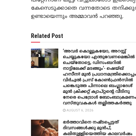
പിറ്റേന്നാണ് കുട്ടി വീട്ടുകാരോട് ഇക്കാ
കേസെടുക്കാതെ വന്നതോടെ തനിക്ക
ഉണ്ടായെന്നും അമ്മാവന്‍ പറഞ്ഞു.
Related Post
‘അവർ കൊല്ലുകയോ, അറസ്റ്റ്
ചെയ്യുകയോ എന്തുവേണമെങ്കിൽ
ചെയ്തോട്ടെ, ഡിസംബറിൽ
നാട്ടിലേക്ക് മടങ്ങും’- ഷെയ്ഖ്
ഹസീന!! മുൻ പ്രധാനമന്ത്രിക്കൊപ്പ
വിർച്വൽ പ്രസ് കോൺഫ്രൻസിൽ
പങ്കെടുത്ത പിന്നാലെ ബംഗ്ലാദേശ്
മുൻ ക്രിക്കറ്റ് ക്യാപ്റ്റന്റെ വീടിനു
നേരെ പെട്രോൾ ബോംബാക്രമണം
വസ്തുവകകൾ തല്ലിത്തകർത്തു
AUGUST 6, 2026
ഭർത്താവിനെ നഷ്ടപ്പെട്ടത്
ദിവസങ്ങൾക്കു മുൻപ്,
കലിതുള്ളിയെത്തിയ കാലവർഷം