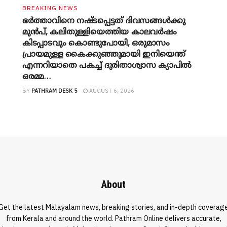
BREAKING NEWS
ഭർത്താവിനെ നഷ്ടപ്പെട്ടത് ദിവസങ്ങൾക്കു
മുൻപ്, കലിതുള്ളിയെത്തിയ കാലവർഷം
കിടപ്പാടവും കൊണ്ടുപോയി, ഒരുമാസം
പ്രായമുള്ള കൈക്കുഞ്ഞുമായി ഇനിയെന്ത്
എന്നറിയാതെ പകച്ച് ദുരിതാശ്വാസ ക്യാപിൽ
ഒരമ്മ…
BY
PATHRAM DESK 5
AUGUST 6, 2026
About
Get the latest Malayalam news, breaking stories, and in-depth coverag
from Kerala and around the world. Pathram Online delivers accurate,