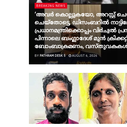
BREAKING NEWS
‘അവർ കൊല്ലുകയോ, അറസ്റ്റ് ച
ചെയ്തോട്ടെ, ഡിസംബറിൽ നാട്ടിലേ
പ്രധാനമന്ത്രിക്കൊപ്പം വിർച്വൽ
പിന്നാലെ ബംഗ്ലാദേശ് മുൻ ക്രിക്കറ്
ബോംബാക്രമണം, വസ്തുവകകൾ ത
BY
PATHRAM DESK 5
AUGUST 6, 2026