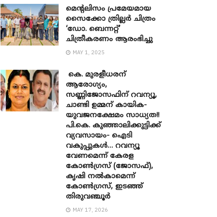
മെന്‍റലിസം പ്രമേയമായ
സൈക്കോ ത്രില്ലർ ചിത്രം
‘ഡോ. ബെന്നറ്റ്’
ചിത്രീകരണം ആരംഭിച്ചു
MAY 1, 2025
കെ. മുരളീധരന്
ആരോഗ്യം,
സണ്ണിജോസഫിന് റവന്യൂ,
ചാണ്ടി ഉമ്മന് കായിക-
യുവജനക്ഷേമം സാധ്യത!!
പി.കെ. കുഞ്ഞാലിക്കുട്ടിക്ക്
വ്യവസായം- ഐടി
വകുപ്പുകൾ… റവന്യൂ
വേണമെന്ന് കേരള
കോൺഗ്രസ് (ജോസഫ്),
കൃഷി നൽകാമെന്ന്
കോൺഗ്രസ്, ഇടഞ്ഞ്
തിരുവഞ്ചൂർ
MAY 17, 2026