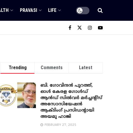
ALTH
PRAVASI
LIFE
Trending
Comments
Latest
ബി. ​ഗോവിന്ദൻ പുറത്ത്,
ഓൾ കേരള ഗോൾഡ്
ആൻഡ് സിൽവർ മർച്ചന്റ്സ്
അസോസിയേഷൻ
ആക്ടിംഗ് പ്രസിഡന്റായി
അയമു ഹാജി
FEBRUARY 27, 2025