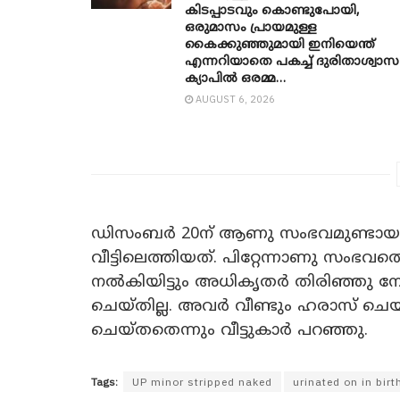
കിടപ്പാടവും കൊണ്ടുപോയി,
ഒരുമാസം പ്രായമുള്ള
കൈക്കുഞ്ഞുമായി ഇനിയെന്ത്
എന്നറിയാതെ പകച്ച് ദുരിതാശ്വാസ
ക്യാപിൽ ഒരമ്മ…
AUGUST 6, 2026
ഡിസംബര്‍ 20ന് ആണു സംഭവമുണ്ടായത്
വീട്ടിലെത്തിയത്. പിറ്റേന്നാണു സംഭവത
നല്‍കിയിട്ടും അധികൃതര്‍ തിരിഞ്ഞു നോക്
ചെയ്തില്ല. അവര്‍ വീണ്ടും ഹരാസ് ച
ചെയ്തതെന്നും വീട്ടുകാര്‍ പറഞ്ഞു.
Tags:
UP minor stripped naked
urinated on in birt