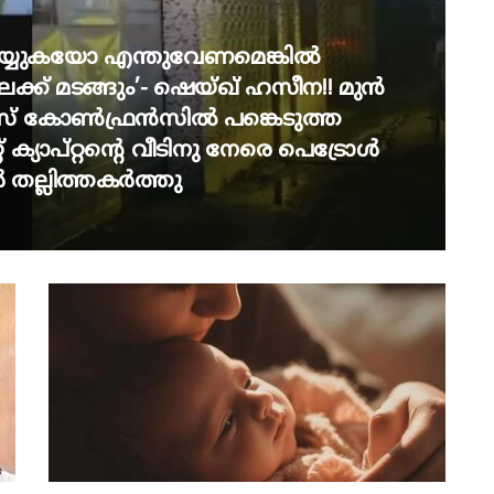
െയ്യുകയോ എന്തുവേണമെങ്കിൽ
ക്ക് മടങ്ങും’- ഷെയ്ഖ് ഹസീന!! മുൻ
 പ്രസ് കോൺഫ്രൻസിൽ പങ്കെടുത്ത
റ് ക്യാപ്റ്റന്റെ വീടിനു നേരെ പെട്രോൾ
ല്ലിത്തകർത്തു