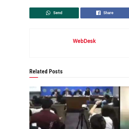
Send
Share
WebDesk
Related Posts