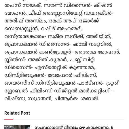
തപസ് നായക്, സൗണ്ട് ഡിസൈൻ- കിഷൻ
മോഹൻ, ചീഫ് അസ്സോസിയേറ്റ് ഡയറക്ടർ-
അരിഷ് അസ്‌ലം, മേക് അപ്- ജോർജ്‌
സെബാസ്റ്റ്യൻ, റഷീദ് അഹമ്മദ്,
വസ്ത്രാലങ്കാരം- സമീര സനീഷ്, അഭിജിത്,
പ്രൊഡക്ഷൻ ഡിസൈനർ- ഷാജി നടുവിൽ,
പ്രൊഡക്ഷൻ കൺട്രോളർ- അരോമ മോഹൻ,
സ്റ്റിൽസ്- അജിത് കുമാർ, പബ്ലിസിറ്റി
ഡിസൈൻ- എസ്തെറ്റിക് കുഞ്ഞമ്മ,
ഡിസ്ട്രിബൂഷൻ- വേഫേറർ ഫിലിംസ്,
ഓവർസീസ് ഡിസ്ട്രിബൂഷൻ പാർട്ണർ- ട്രൂത്
ഗ്ലോബൽ ഫിലിംസ്. ഡിജിറ്റൽ മാർക്കറ്റിംഗ് –
വിഷ്ണു സുഗതൻ, പിആർഒ- ശബരി.
Related Post
സംസ്ഥാനത്ത് വീണ്ടും മഴ കനക്കുന്നു, 6