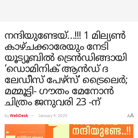
നന്ദിയുണ്ടേയ്…!!! 1 മില്യൺ
കാഴ്ചക്കാരേയും നേടി
യൂട്യൂബിൽ ട്രെൻഡിങ്ങായി
‘ഡൊമിനിക് ആൻഡ് ദ
ലേഡീസ് പേഴ്സ്’ ട്രൈലെർ;
മമ്മൂട്ടി- ഗൗതം മേനോൻ
ചിത്രം ജനുവരി 23 -ന്
A
by
WebDesk
January 9, 2025
A