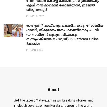
വേണമെന്ന് കേരള കോൺഗ്രസ് (ജോസഫ്),
കൃഷി നൽകാമെന്ന് കോൺഗ്രസ്, ഇടഞ്ഞ്
തിരുവഞ്ചൂർ
MAY 17, 2026
രാഹുലിന് താത്പര്യം കെസി… വെട്ടി സോണിയ
​ഗാന്ധി, തീരുമാനം ജനപക്ഷത്തിനൊപ്പം… വി
ഡി സതീശൻ മുഖ്യമന്ത്രിയാകും,
സത്യപ്രതിജ്ഞ ചൊവ്വാഴ്ച?- Pathram Online
Exclusive
MAY 8, 2026
About
Get the latest Malayalam news, breaking stories, and
in-depth coverage from Kerala and around the world.