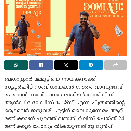
മെഗാസ്റ്റാർ മമ്മൂട്ടിയെ നായകനാക്കി
സൂപ്പർഹിറ്റ് സംവിധായകൻ ഗൗതം വാസുദേവ്
മേനോൻ സംവിധാനം ചെയ്ത ‘ഡൊമിനിക്
ആൻഡ് ദ ലേഡീസ് പേഴ്സ്’ എന്ന ചിത്രത്തിന്റെ
ട്രൈലെർ ജനുവരി എട്ടിന് വൈകുന്നേരം ആറ്
മണിക്കാണ് പുറത്ത് വന്നത്. റിലീസ് ചെയ്ത് 24
മണിക്കൂർ പോലും തികയുന്നതിനു മുൻപ്