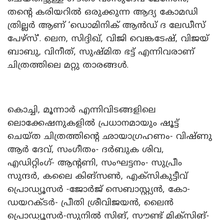
തന്റെ കരിയറിൽ ഒരുക്കുന്ന ആദ്യ കോമഡി
ത്രില്ലർ ആണ് ‘ഡൊമിനിക് ആൻഡ് ദ ലേഡീസ്
പേഴ്സ്’. ലെന, സിദ്ദിഖ്, വിജി വെങ്കടേഷ്, വിജയ്
ബാബു, വിനീത്, സുഷ്മിത ഭട്ട് എന്നിവരാണ്
ചിത്രത്തിലെ മറ്റു താരങ്ങൾ.
കൊച്ചി, മൂന്നാർ എന്നിവിടങ്ങളിലെ
ലൊക്കേഷനുകളിൽ പ്രധാനമായും ഷൂട്ട്
ചെയ്‌ത ചിത്രത്തിന്റെ ഛായാഗ്രഹണം- വിഷ്ണു
ആർ ദേവ്, സംഗീതം- ദർബുക ശിവ,
എഡിറ്റിംഗ്- ആന്റണി, സംഘട്ടനം- സുപ്രീം
സുന്ദർ, കലൈ കിങ്‌സൺ, എക്സികുട്ടീവ്
പ്രൊഡ്യൂസർ -ജോർജ് സെബാസ്റ്റ്യൻ, കോ-
ഡയറക്ടർ- പ്രീതി ശ്രീവിജയൻ, ലൈൻ
പ്രൊഡ്യൂസർ-സുനിൽ സിങ്, സൗണ്ട് മിക്സിങ്-