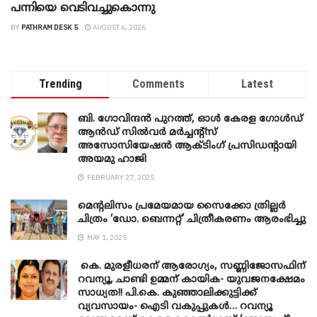
പന്നിയെ വെടിവച്ചുകൊന്നു
BY
PATHRAM DESK 5
AUGUST 6, 2026
Trending
Comments
Latest
ബി. ​ഗോവിന്ദൻ പുറത്ത്, ഓൾ കേരള ഗോൾഡ്
ആൻഡ് സിൽവർ മർച്ചന്റ്സ്
അസോസിയേഷൻ ആക്ടിംഗ് പ്രസിഡന്റായി
അയമു ഹാജി
FEBRUARY 27, 2025
മെന്‍റലിസം പ്രമേയമായ സൈക്കോ ത്രില്ലർ
ചിത്രം ‘ഡോ. ബെന്നറ്റ്’ ചിത്രീകരണം ആരംഭിച്ചു
MAY 1, 2025
കെ. മുരളീധരന് ആരോഗ്യം, സണ്ണിജോസഫിന്
റവന്യൂ, ചാണ്ടി ഉമ്മന് കായിക- യുവജനക്ഷേമം
സാധ്യത!! പി.കെ. കുഞ്ഞാലിക്കുട്ടിക്ക്
വ്യവസായം- ഐടി വകുപ്പുകൾ… റവന്യൂ