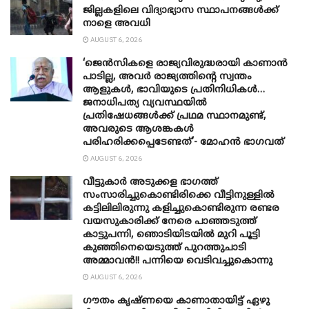
ജില്ലകളിലെ വിദ്യാഭ്യാസ സ്ഥാപനങ്ങൾക്ക്
നാളെ അവധി
AUGUST 6, 2026
‘ജെൻസികളെ രാജ്യവിരുദ്ധരായി കാണാൻ
പാടില്ല, അവർ രാജ്യത്തിന്റെ സ്വന്തം
ആളുകൾ, ഭാവിയുടെ പ്രതിനിധികൾ…
ജനാധിപത്യ വ്യവസ്ഥയിൽ
പ്രതിഷേധങ്ങൾക്ക് പ്രഥമ സ്ഥാനമുണ്ട്,
അവരുടെ ആശങ്കകൾ
പരിഹരിക്കപ്പെടേണ്ടത്’- മോഹൻ ഭാ​ഗവത്
AUGUST 6, 2026
വീട്ടുകാർ അ‌ടുക്കള ഭാ​ഗത്ത്
സംസാരിച്ചുകൊണ്ടിരിക്കെ വീട്ടിനുള്ളിൽ
കട്ടിലിലിരുന്നു കളിച്ചുകൊണ്ടിരുന്ന രണ്ടര
വയസുകാരിക്ക് നേരെ പാഞ്ഞടുത്ത്
കാട്ടുപന്നി, ‍ഞൊടിയി‌ടയിൽ മുറി പൂട്ടി
കുഞ്ഞിനെയെടുത്ത് പുറത്തുചാടി
അമ്മാവൻ!! പന്നിയെ വെടിവച്ചുകൊന്നു
AUGUST 6, 2026
ഗൗതം കൃഷ്ണയെ കാണാതായിട്ട് ഏഴു