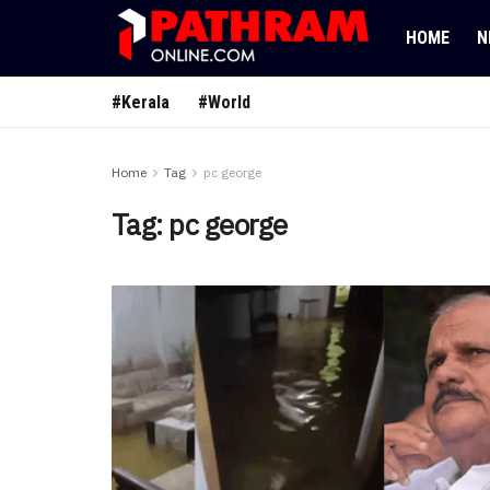
HOME
N
#Kerala
#World
Home
Tag
pc george
Tag:
pc george