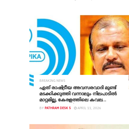
നിൽക്കേണ്ട സഭാ നേതൃത്വം
രാഷ്ട്രീയത്തിൽ ഇടപെട്ടതാണ് എന്റെ
വേദനയ്ക്ക് കാരണം‘: പി.സി. ജോർജ്
BREAKING NEWS
ഏത് രാഷ്ട്രീയ അവസരവാദി മുണ്ട്
മടക്കിക്കുത്തി വന്നാലും നിലപാടിൽ
മാറ്റമില്ല, കേരളത്തിലെ കവല
ചട്ടമ്പിമാർ അധികാരമുണ്ട്
BY
PATHRAM DESK 5
APRIL 11, 2026
കാണിച്ചുതരാമെന്നാണ് പറയുന്നത്,
രാഷ്ട്രീയം ദുഷിപ്പുകാർ
തട്ടിപ്പറിക്കരുത്,