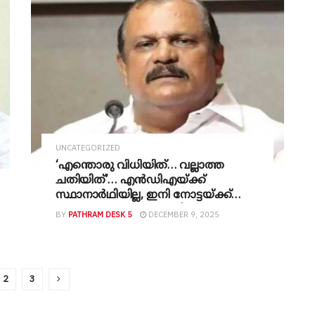
UNCATEGORIZED
‘എന്തൊരു വിധിയിത്… വല്ലാത്ത
ചതിയിത്’… എൻഡിഎയ്ക്ക്
സ്ഥാനാർഥിയില്ല, ഇനി നോട്ടയ്ക്ക്
കുത്താമെന്നുവച്ച വോട്ടിംഗ്
BY
PATHRAM DESK 5
DECEMBER 9, 2025
മെഷീനിൽ അതുമില്ല, ഇലക്ഷൻ
കമ്മിഷന്റേത് വിവരക്കേടാണിത്, ഒരു
വൃത്തികെട്ട തിരഞ്ഞെടുപ്പ്
സമ്പ്രദായം- പിസി ജോർജ്
2
3