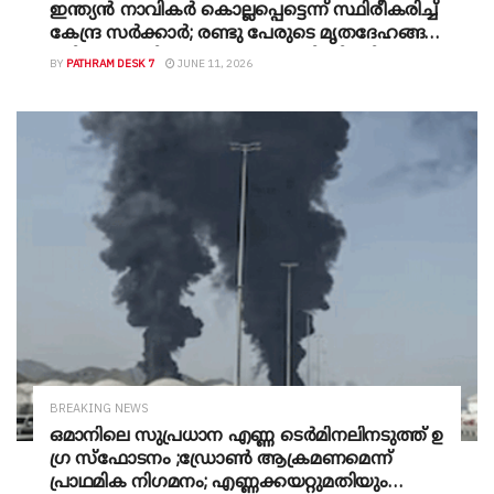
ഇന്ത്യൻ നാവികർ കൊല്ലപ്പെട്ടെന്ന് സ്ഥിരീകരിച്ച്
കേന്ദ്ര സർക്കാർ; രണ്ടു പേരുടെ മൃതദേഹങ്ങൾ
ലഭിച്ചു; ശേഷിക്കുന്നയാൾക്കായി തിരച്ചിൽ
BY
PATHRAM DESK 7
JUNE 11, 2026
BREAKING NEWS
ഒമാനിലെ സുപ്രധാന എണ്ണ ടെർമിനലിനടുത്ത് ഉ​
ഗ്ര സ്ഫോടനം ;ഡ്രോൺ ആക്രമണമെന്ന്
പ്രാഥമിക നി​ഗമനം; എണ്ണക്കയറ്റുമതിയും