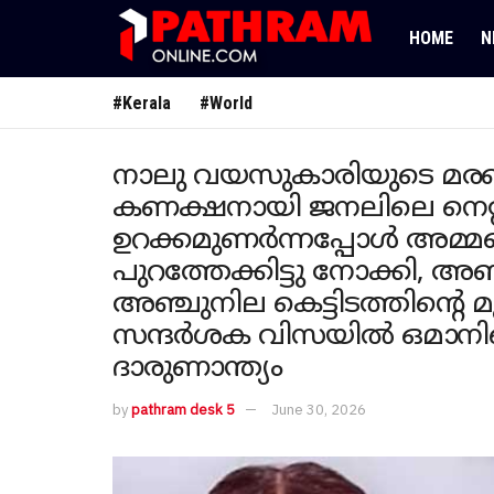
HOME
N
#Kerala
#World
നാലു വയസുകാരിയുടെ മര
കണക്ഷനായി ജനലിലെ നെറ്റില
ഉറക്കമുണർന്നപ്പോൾ അമ്
പുറത്തേക്കിട്ടു നോക്കി, അ
അഞ്ചുനില കെട്ടിടത്തിന്റെ മ
സന്ദർശക വിസയിൽ ഒമാനിലെ
ദാരുണാന്ത്യം
by
pathram desk 5
June 30, 2026