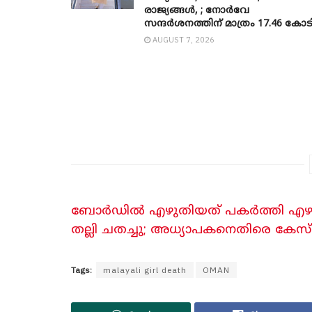
രാജ്യങ്ങൾ, ; നോർവേ
സന്ദർശനത്തിന് മാത്രം 17.46 കോട
AUGUST 7, 2026
ബോർഡിൽ എഴുതിയത് പകർത്തി എഴുതാ
തല്ലി ചതച്ചു; അധ്യാപകനെതിരെ കേസ്
Tags:
malayali girl death
OMAN