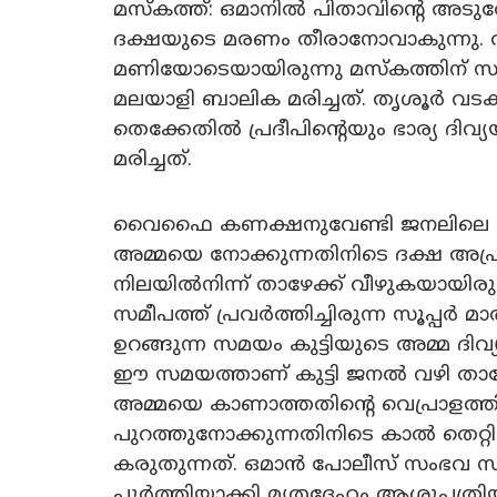
മസ്‌കത്ത്: ഒമാനിൽ പിതാവിന്റെ അടുത
ദക്ഷയുടെ മരണം തീരാനോവാകുന്നു. തി
മണിയോടെയായിരുന്നു മസ്‌കത്തിന് സമ
മലയാളി ബാലിക മരിച്ചത്. തൃശൂർ വടക്കാ
തെക്കേതിൽ പ്രദീപിന്റെയും ഭാര്യ ദി
മരിച്ചത്.
വൈഫൈ കണക്ഷനുവേണ്ടി ജനലിലെ നെറ്റ
അമ്മയെ നോക്കുന്നതിനിടെ ദക്ഷ അപ്രത
നിലയിൽനിന്ന് താഴേക്ക് വീഴുകയായിരുന്
സമീപത്ത് പ്രവർത്തിച്ചിരുന്ന സൂപ്പർ മാ
ഉറങ്ങുന്ന സമയം കുട്ടിയുടെ അമ്മ ദിവ്
ഈ സമയത്താണ് കുട്ടി ജനൽ വഴി താഴേക
അമ്മയെ കാണാത്തതിന്റെ വെപ്രാളത്തി
പുറത്തുനോക്കുന്നതിനി‌ടെ കാൽ തെറ്റ
കരുതുന്നത്. ഒമാൻ പോലീസ് സംഭവ സ
പൂർത്തിയാക്കി മൃതദേഹം ആശുപത്രിയിലേ