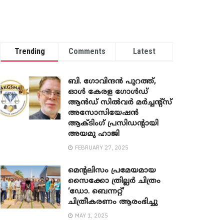
Trending
Comments
Latest
ബി. ​ഗോവിന്ദൻ പുറത്ത്,
ഓൾ കേരള ഗോൾഡ്
ആൻഡ് സിൽവർ മർച്ചന്റ്സ്
അസോസിയേഷൻ
ആക്ടിംഗ് പ്രസിഡന്റായി
അയമു ഹാജി
FEBRUARY 27, 2025
മെന്‍റലിസം പ്രമേയമായ
സൈക്കോ ത്രില്ലർ ചിത്രം
‘ഡോ. ബെന്നറ്റ്’
ചിത്രീകരണം ആരംഭിച്ചു
MAY 1, 2025