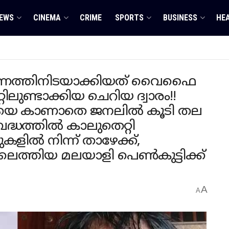
EWS
CINEMA
CRIME
SPORTS
BUSINESS
HE
ണത്തിനിട‌യാക്കിയത് വൈഫൈ
ുണ്ടാക്കിയ ചെറിയ ദ്വാരം!!
മയെ കാണാതെ ജനലിൽ കൂടി തല
ബദ്ധത്തിൽ കാലുതെറ്റി
ുകളിൽ നിന്ന് താഴേക്ക്,
ത്തിയ മലയാളി പെൺകുട്ടിക്ക്
A
A