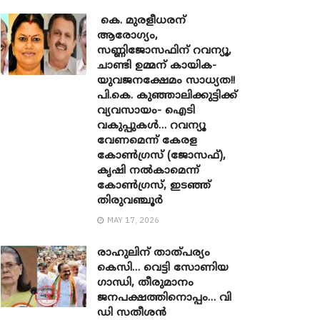
കെ. മുരളീധരന്
ആരോഗ്യം,
സണ്ണിജോസഫിന് റവന്യൂ,
ചാണ്ടി ഉമ്മന് കായിക-
യുവജനക്ഷേമം സാധ്യത!!
പി.കെ. കുഞ്ഞാലിക്കുട്ടിക്ക്
വ്യവസായം- ഐടി
വകുപ്പുകൾ… റവന്യൂ
വേണമെന്ന് കേരള
കോൺഗ്രസ് (ജോസഫ്),
കൃഷി നൽകാമെന്ന്
കോൺഗ്രസ്, ഇടഞ്ഞ്
തിരുവഞ്ചൂർ
MAY 17, 2026
രാഹുലിന് താത്പര്യം
കെസി… വെട്ടി സോണിയ ​
ഗാന്ധി, തീരുമാനം
ജനപക്ഷത്തിനൊപ്പം… വി
ഡി സതീശൻ