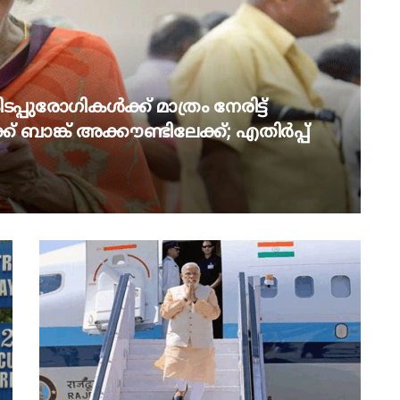
പ്പുരോഗികൾക്ക് മാത്രം നേരിട്ട്
് ബാങ്ക് അക്കൗണ്ടിലേക്ക്; എതിർപ്പ്