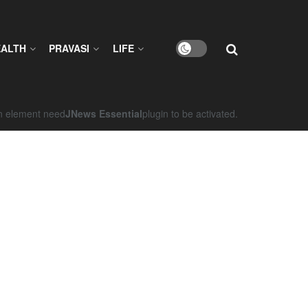
EALTH
PRAVASI
LIFE
on element need
JNews Essential
plugin to be activated.