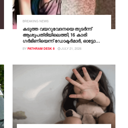
BREAKING NEWS
കടുത്ത വയറുവേദനയെ തുടര്‍ന്ന്
ആശുപത്രിയിലെത്തി, 16 കാരി
ഗര്‍ഭിണിയെന്ന് ഡോക്ടര്‍മാര്‍, ഓട്ടോ
ഡ്രൈവര്‍ അറസ്റ്റില്‍, സംഭവം
BY
JULY 21, 2026
PATHRAM DESK 8
പുറത്തുപറഞ്ഞാല്‍ കൊല്ലുമെന്ന്
ഭീഷണി