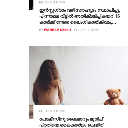
BREAKING NEWS
ഇന്‍സ്റ്റഗ്രാം വഴി സൗഹൃദം സ്ഥാപിച്ചു,
പിന്നാലെ വീട്ടില്‍ അതിക്രമിച്ച് കയറി 16
കാരിക്ക് നേരെ ലൈംഗികാതിക്രമം,
യുവാവ് പിടിയില്‍
BY
JULY 19, 2026
PATHRAM DESK 8
BREAKING NEWS
പോലീസിനു കൈമാറും മുൻപ്
പ്രതിയെ കൈകാര്യം ചെയ്ത്