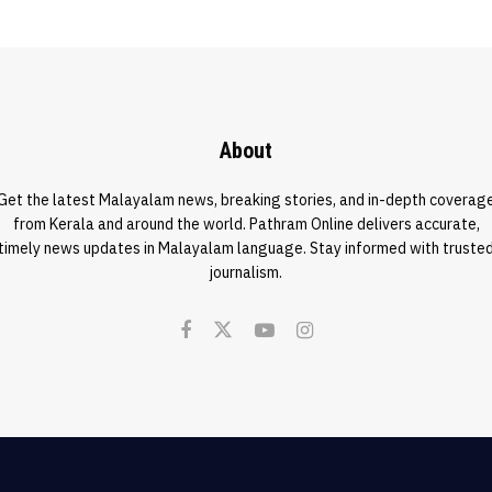
ഇല്ലെന്ന് ഗവർണർ…
About
Get the latest Malayalam news, breaking stories, and in-depth coverag
from Kerala and around the world. Pathram Online delivers accurate,
timely news updates in Malayalam language. Stay informed with truste
journalism.