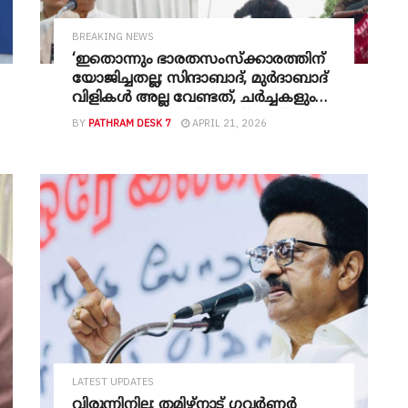
BREAKING NEWS
‘ഇതൊന്നും ഭാരതസംസ്ക്കാരത്തിന്
യോജിച്ചതല്ല; സിന്ദാബാദ്, മുര്‍ദാബാദ്
വിളികള്‍ അല്ല വേണ്ടത്, ചര്‍ച്ചകളും
സംവാദങ്ങളുമാണ്‘: എസ്എഫ്ഐ
BY
PATHRAM DESK 7
APRIL 21, 2026
പ്രതിഷേധത്തിനെതിരെ ​ഗവര്‍ണര്‍
രാജേന്ദ്ര അര്‍ലേക്കര്‍
LATEST UPDATES
​വിരുന്നിനില്ല; തമിഴ്നാട് ​ഗവർണർ