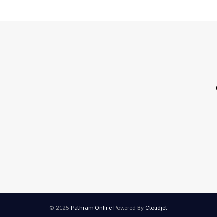
© 2025
Pathram Online
Powered By
Cloudjet
.