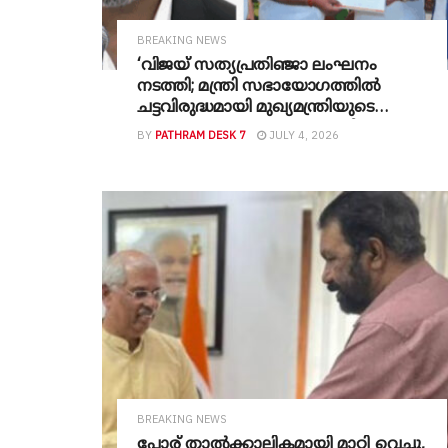
BREAKING NEWS
‘വിജയ് സത്യപ്രതിഞ്ജാ ലംഘനം
നടത്തി; മന്ത്രി സഭായോ​ഗത്തിൽ
ചട്ടവിരുദ്ധമായി മുഖ്യമന്ത്രിയുടെ
ഉപദേശകന്റെയും സുഹൃത്തിന്റെയും
BY
PATHRAM DESK 7
JULY 4, 2026
സാന്നിധ്യം‘- ഗവർണർക്ക് പരാതി
നൽകി ബിജെപി;
‘കുതിരക്കച്ചവടത്തിന്
ശ്രമിക്കുന്നു‘വെന്ന് ഡിഎംകെ
BREAKING NEWS
പോര് താല്‍ക്കാലികമായി മാറ്റി വെച്ചു,