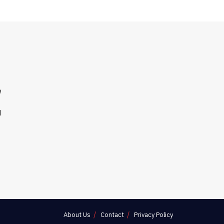
e
d
About Us
Contact
Privacy Policy