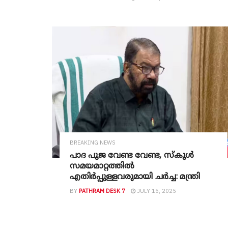
തയ്യാറാകണം’
BREAKING NEWS
പാദ പൂജ വേണ്ട വേണ്ട, സ്കൂൾ
സമയമാറ്റത്തിൽ
എതിർപ്പുള്ളവരുമായി ചർച്ച: മന്ത്രി
BY
PATHRAM DESK 7
JULY 15, 2025