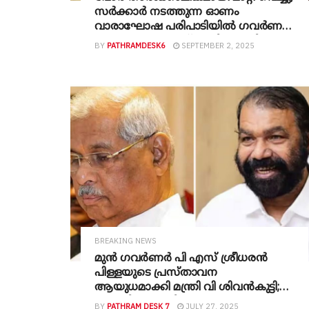
സര്‍ക്കാര്‍ നടത്തുന്ന ഓണം
വാരാഘോഷ പരിപാടിയില്‍ ഗവര്‍ണര്‍
പങ്കെടുക്കും ; രാജ്ഭവനിലെത്തി
BY
PATHRAMDESK6
SEPTEMBER 2, 2025
ഗവര്‍ണറെ ക്ഷണിച്ച് മന്ത്രിമാര്‍,
ഓണക്കോടിയും കൈമാറി
BREAKING NEWS
മുൻ ഗവർണർ പി എസ് ശ്രീധരൻ
പിള്ളയുടെ പ്രസ്താവന
ആയുധമാക്കി മന്ത്രി വി ശിവൻകുട്ടി;
‘ജനഹിതം മാനിക്കാൻ ഗവർണർ
BY
PATHRAM DESK 7
JULY 27, 2025