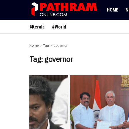
HOME
N
#Kerala
#World
Home
Tag
governor
Tag:
governor