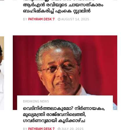
ആർഎൻ രവിയുടെ ചായസത്കാരം
ബഹിഷ്കരിച്ച് എംകെ സ്റ്റാലിൻ
BY
PATHRAM DESK 7
AUGUST 14, 2025
BREAKING NEWS
വെടിനി‍ര്‍ത്തലാകുമോ? നിര്‍ണായകം,
മുഖ്യമന്ത്രി രാജ്ഭവനിലെത്തി,
ഗവർണറുമായി കൂടിക്കാഴ്ച
BY
PATHRAM DESK 7
JULY 20, 2025