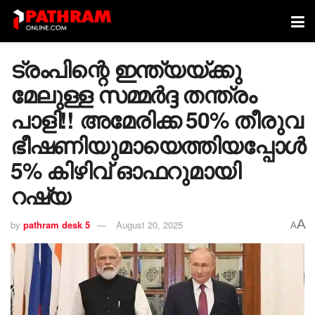
ട്രംപിന്റെ ഇന്ത്യയ്ക്കു
മേലുള്ള സമ്മർദ്ദ തന്ത്രം
പാളി!! അമേരിക്ക 50% തീരുവ
ഭീഷണിയുമായെത്തിയപ്പോൾ
5% കിഴിവ് ഓഫറുമായി
റഷ്യ
A
by
pathram desk 5
August 20, 2025
A