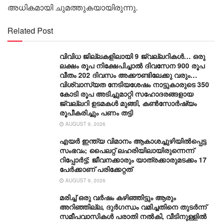
അധികമായി ചുമത്തുകയായിരുന്നു.
Related Post
വിവിധ ജില്ലകളിലായി 9 ജ്വല്ലറികൾ… ഒരു
ലക്ഷം രൂപ നിക്ഷേപിച്ചാൽ ദിവസേന 900 രൂപ
വീതം 202 ദിവസം അക്കൗണ്ടിലേക്കു വരും…
വിശ്വാസ്യത നേടിയശേഷം നാട്ടുകാരുടെ 350
കോടി രൂപ അടിച്ചുമാറ്റി സഹോദരങ്ങളായ
ജ്വല്ലറി ഉടമകൾ മുങ്ങി, കൺസോർഷ്യം
രൂപീകരിച്ചും പണം തട്ടി
AUGUST 9, 2026
എയർ ഇന്ത്യ വിമാനം ആകാശച്ചുഴിയിൽപ്പെട്ട
സംഭവം; പൈലറ്റ് ലഹരിയിലായിരുന്നെന്ന്
റിപ്പോർട്ട്; ജീവനക്കാരും യാത്രക്കാരുമടക്കം 17
പേർക്കാണ് പരിക്കേറ്റത്
AUGUST 9, 2026
മരിച്ച് ഒരു വര്‍ഷം കഴിഞ്ഞിട്ടും ആരും
അറിഞ്ഞില്ല, ദുര്‍ഗന്ധം വമിച്ചതിനെ തുടര്‍ന്ന്
സമീപവാസികള്‍ പരാതി നല്‍കി, വീടിനുള്ളില്‍