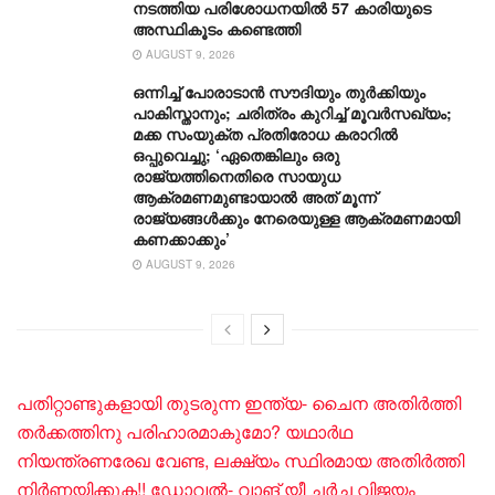
നടത്തിയ പരിശോധനയില്‍ 57 കാരിയുടെ
അസ്ഥികൂടം കണ്ടെത്തി
AUGUST 9, 2026
ഒന്നിച്ച് പോരാടാൻ സൗദിയും തുർക്കിയും
പാകിസ്താനും; ചരിത്രം കുറിച്ച് മൂവർസഖ്യം;
മക്ക സംയുക്ത പ്രതിരോധ കരാറിൽ
ഒപ്പുവെച്ചു; ‘ഏതെങ്കിലും ഒരു
രാജ്യത്തിനെതിരെ സായുധ
ആക്രമണമുണ്ടായാൽ അത് മൂന്ന്
രാജ്യങ്ങൾക്കും നേരെയുള്ള ആക്രമണമായി
കണക്കാക്കും’
AUGUST 9, 2026
പതിറ്റാണ്ടുകളായി തുടരുന്ന ഇന്ത്യ- ചൈന അതിർത്തി
തർക്കത്തിനു പരിഹാരമാകുമോ? യഥാർഥ
നിയന്ത്രണരേഖ വേണ്ട, ലക്ഷ്യം സ്ഥിരമായ അതിർത്തി
നിർണയിക്കുക!! ഡോവൽ- വാങ് യീ ചർച്ച വിജയം