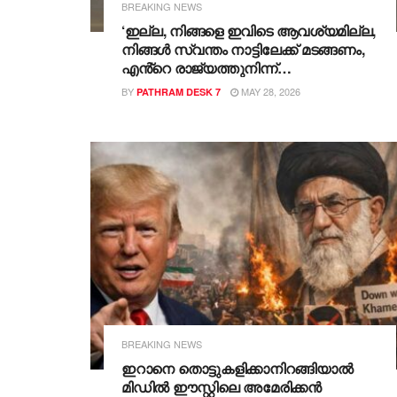
BREAKING NEWS
‘ഇല്ല, നിങ്ങളെ ഇവിടെ ആവശ്യമില്ല,
നിങ്ങൾ സ്വന്തം നാട്ടിലേക്ക് മടങ്ങണം,
എൻ്റെ രാജ്യത്തുനിന്ന്
പുറത്തുപോകൂ; ഇന്ത്യ അത്രയധികം
BY
MAY 28, 2026
PATHRAM DESK 7
മഹത്തായ രാജ്യമാണെങ്കിൽ
എന്തുകൊണ്ടാണ് നിങ്ങൾ
അവിടെത്തന്നെ നിൽക്കാത്തത്‘-
ഇന്ത്യൻ ​ദമ്പതികളോട് അമേരിക്കൻ
യുവാവിന്റെ ആക്രോശം
BREAKING NEWS
ഇറാനെ തൊട്ടുകളിക്കാനിറങ്ങിയാൽ
മിഡിൽ ഈസ്റ്റിലെ അമേരിക്കൻ