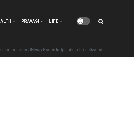
EALTH
PRAVASI
LIFE
on element need
JNews Essential
plugin to be activated.