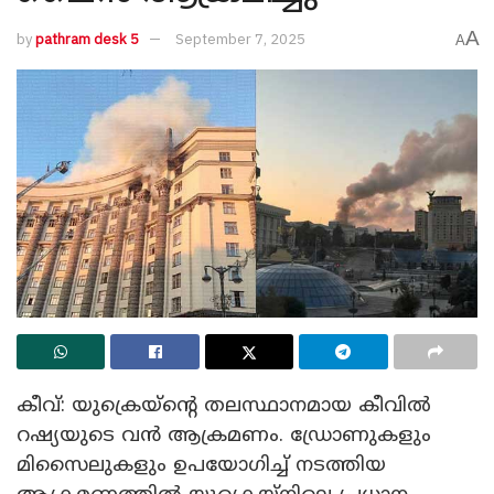
A
by
pathram desk 5
September 7, 2025
A
കീവ്: യുക്രെയ്‌ന്റെ തലസ്ഥാനമായ കീവിൽ
റഷ്യയുടെ വൻ ആക്രമണം. ഡ്രോണുകളും
മിസൈലുകളും ഉപയോഗിച്ച് നടത്തിയ