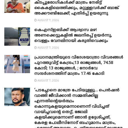
കിടപ്പുരോഗികൾക്ക് മാത്രം നേരിട്ട്
കൈകളിലെത്തിക്കും, മറ്റുള്ളവർക്ക് ബാങ്ക്
അക്കൗണ്ടിലേക്ക്; എതിർപ്പ് ഉയരുന്നു
AUGUST 7, 2026
കെഎസ്ഇബിക്ക് ആശ്വാസ മഴ!
അണക്കെട്ടുകളിൽ ജലനിരപ്പ് ഉയർന്നു,
വെള്ളം വേനലിനായി കരുതിവെക്കും
AUGUST 7, 2026
പ്രധാനമന്ത്രിയുടെ വിദേശയാത്രാ വിവരങ്ങൾ
പുറത്തുവിട്ട് കേന്ദ്രം;13 രാജ്യങ്ങൾ, 74.58
കോടി; 13 രാജ്യങ്ങൾ, ; നോർവേ
സന്ദർശനത്തിന് മാത്രം 17.46 കോടി
AUGUST 7, 2026
‘പടച്ചോനെ മാത്രേ പേടിയുള്ളു… പെൻഷൻ
വാങ്ങി ജീവിക്കാൻ സമ്മതിക്കില്ല
എന്നതിന്റെയർത്ഥം
കൊന്നുകളയുമെന്നാണെന്ന് വിധിച്ചത്
വായിച്ചവന്റെ തെറ്റ്, ജോലി
കളയിക്കുമെന്നാണ് ഞാൻ ഉദ്ദേശിച്ചത്,
കേരള പോലീസിനോട് ബഹുമാനം മാത്രം,