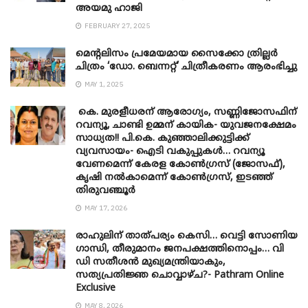
അയമു ഹാജി
FEBRUARY 27, 2025
മെന്‍റലിസം പ്രമേയമായ സൈക്കോ ത്രില്ലർ
ചിത്രം ‘ഡോ. ബെന്നറ്റ്’ ചിത്രീകരണം ആരംഭിച്ചു
MAY 1, 2025
കെ. മുരളീധരന് ആരോഗ്യം, സണ്ണിജോസഫിന്
റവന്യൂ, ചാണ്ടി ഉമ്മന് കായിക- യുവജനക്ഷേമം
സാധ്യത!! പി.കെ. കുഞ്ഞാലിക്കുട്ടിക്ക്
വ്യവസായം- ഐടി വകുപ്പുകൾ… റവന്യൂ
വേണമെന്ന് കേരള കോൺഗ്രസ് (ജോസഫ്),
കൃഷി നൽകാമെന്ന് കോൺഗ്രസ്, ഇടഞ്ഞ്
തിരുവഞ്ചൂർ
MAY 17, 2026
രാഹുലിന് താത്പര്യം കെസി… വെട്ടി സോണിയ
​ഗാന്ധി, തീരുമാനം ജനപക്ഷത്തിനൊപ്പം… വി
ഡി സതീശൻ മുഖ്യമന്ത്രിയാകും,
സത്യപ്രതിജ്ഞ ചൊവ്വാഴ്ച?- Pathram Online
Exclusive
MAY 8, 2026