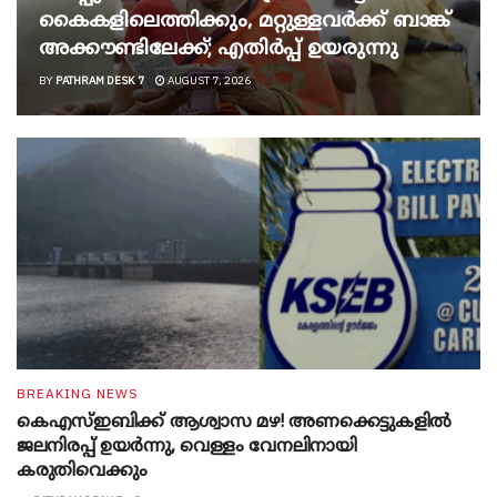
കൈകളിലെത്തിക്കും, മറ്റുള്ളവർക്ക് ബാങ്ക്
അക്കൗണ്ടിലേക്ക്; എതിർപ്പ് ഉയരുന്നു
BY
PATHRAM DESK 7
AUGUST 7, 2026
BREAKING NEWS
കെഎസ്ഇബിക്ക് ആശ്വാസ മഴ! അണക്കെട്ടുകളിൽ
ജലനിരപ്പ് ഉയർന്നു, വെള്ളം വേനലിനായി
കരുതിവെക്കും