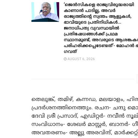
‘ജെൻസികളെ രാജ്യവിരുദ്ധരായി
കാണാൻ പാടില്ല, അവർ
രാജ്യത്തിന്റെ സ്വന്തം ആളുകൾ,
ഭാവിയുടെ പ്രതിനിധികൾ…
ജനാധിപത്യ വ്യവസ്ഥയിൽ
പ്രതിഷേധങ്ങൾക്ക് പ്രഥമ
സ്ഥാനമുണ്ട്, അവരുടെ ആശങ്ക
പരിഹരിക്കപ്പെടേണ്ടത്’- മോഹൻ ഭ
ഗവത്
AUGUST 6, 2026
തെലുങ്ക്, തമിഴ്, കന്നഡ, മലയാളം, ഹി
പ്രദർശനത്തിനെത്തും. രചന- ചന്ദു മൊ
ദേവി ശ്രീ പ്രസാദ്, എഡിറ്റർ- നവീൻ നൂ
സംവിധാനം- ശേഖർ മാസ്റ്റർ, ബാനർ- ഗീ
അവതരണം- അല്ലു അരവിന്ദ്, മാർക്കറ്റ