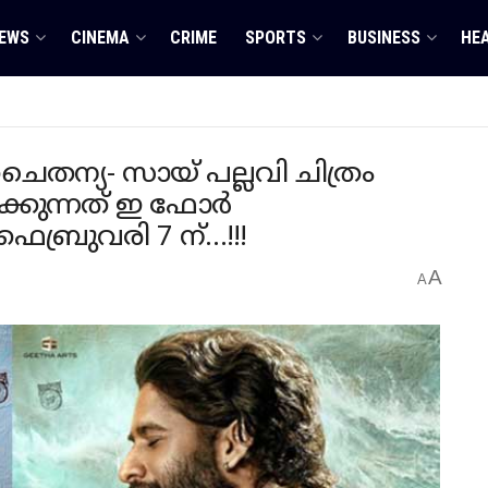
EWS
CINEMA
CRIME
SPORTS
BUSINESS
HE
തന്യ- സായ് പല്ലവി ചിത്രം
ക്കുന്നത് ഇ ഫോർ
ഫെബ്രുവരി 7 ന്…!!!
A
A