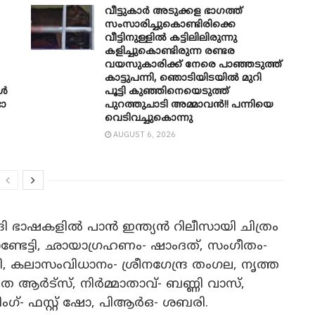
വീട്ടുകാർ അ‌ടുക്കള ഭാ​ഗത്ത്
സംസാരിച്ചുകൊണ്ടിരിക്കെ
വീട്ടിനുള്ളിൽ കട്ടിലിലിരുന്നു
കളിച്ചുകൊണ്ടിരുന്ന രണ്ടര
വയസുകാരിക്ക് നേരെ പാഞ്ഞടുത്ത്
കാട്ടുപന്നി, ‍ഞൊടിയി‌ടയിൽ മുറി
കൾ
പൂട്ടി കുഞ്ഞിനെയെടുത്ത്
ാ​
പുറത്തുചാടി അമ്മാവൻ!! പന്നിയെ
വെടിവച്ചുകൊന്നു
AUGUST 6, 2026
ന്ദി ഭാഷകളിൽ പാൻ ഇന്ത്യൻ റിലീസായി ചിത്രം
ണ്ടേട്ടി, ഛായാഗ്രഹണം- ഷാംദത്, സംഗീതം-
ലി, കലാസംവിധാനം- ശ്രീനഗേന്ദ്ര തംഗല, നൃത്ത
ത ആർട്സ്, നിർമ്മാതാവ്- ബണ്ണി വാസ്,
ിംഗ്- ഫസ്റ്റ് ഷോ, പിആർഒ- ശബരി.