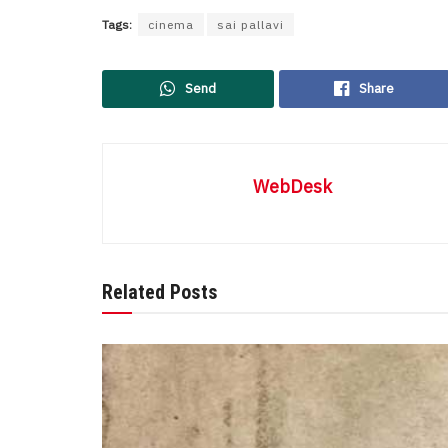
Tags:
cinema
sai pallavi
Send
Share
WebDesk
Related Posts