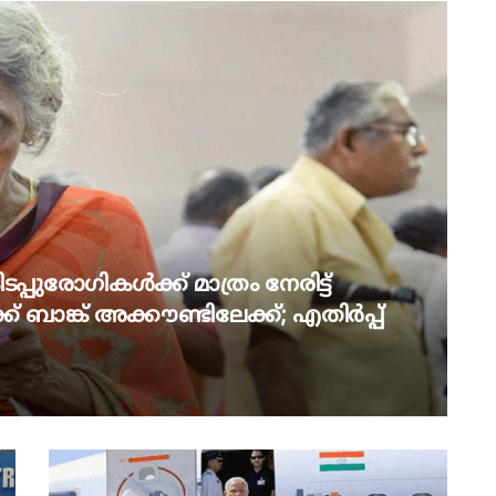
പ്പുരോഗികൾക്ക് മാത്രം നേരിട്ട്
് ബാങ്ക് അക്കൗണ്ടിലേക്ക്; എതിർപ്പ്