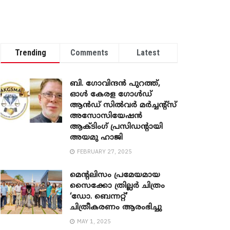
Trending
Comments
Latest
ബി. ​ഗോവിന്ദൻ പുറത്ത്,
ഓൾ കേരള ഗോൾഡ്
ആൻഡ് സിൽവർ മർച്ചന്റ്സ്
അസോസിയേഷൻ
ആക്ടിംഗ് പ്രസിഡന്റായി
അയമു ഹാജി
FEBRUARY 27, 2025
മെന്‍റലിസം പ്രമേയമായ
സൈക്കോ ത്രില്ലർ ചിത്രം
‘ഡോ. ബെന്നറ്റ്’
ചിത്രീകരണം ആരംഭിച്ചു
MAY 1, 2025