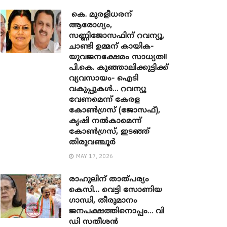
കെ. മുരളീധരന്
ആരോഗ്യം,
സണ്ണിജോസഫിന് റവന്യൂ,
ചാണ്ടി ഉമ്മന് കായിക-
യുവജനക്ഷേമം സാധ്യത!!
പി.കെ. കുഞ്ഞാലിക്കുട്ടിക്ക്
വ്യവസായം- ഐടി
വകുപ്പുകൾ… റവന്യൂ
വേണമെന്ന് കേരള
കോൺഗ്രസ് (ജോസഫ്),
കൃഷി നൽകാമെന്ന്
കോൺഗ്രസ്, ഇടഞ്ഞ്
തിരുവഞ്ചൂർ
MAY 17, 2026
രാഹുലിന് താത്പര്യം
കെസി… വെട്ടി സോണിയ ​
ഗാന്ധി, തീരുമാനം
ജനപക്ഷത്തിനൊപ്പം… വി
ഡി സതീശൻ