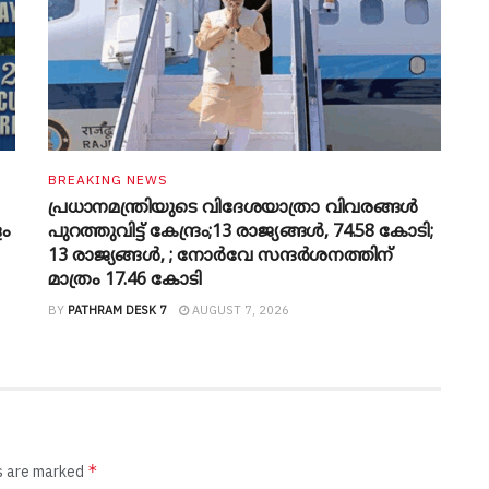
BREAKING NEWS
പ്രധാനമന്ത്രിയുടെ വിദേശയാത്രാ വിവരങ്ങൾ
ളം
പുറത്തുവിട്ട് കേന്ദ്രം;13 രാജ്യങ്ങൾ, 74.58 കോടി;
13 രാജ്യങ്ങൾ, ; നോർവേ സന്ദർശനത്തിന്
മാത്രം 17.46 കോടി
BY
PATHRAM DESK 7
AUGUST 7, 2026
*
ds are marked