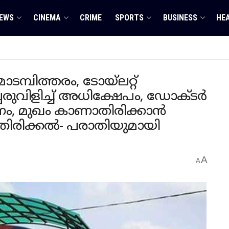
EWS
CINEMA
CRIME
SPORTS
BUSINESS
HE
്പിത്തരം, ടോയ്ലറ്റ്
പേരുവിളിച്ച് അധിക്ഷേപം, ഡോക്ടർ
കണം, മുഖം കാണാതിരിക്കാൻ
േർതിരിക്കൽ- പരാതിയുമായി
A
A