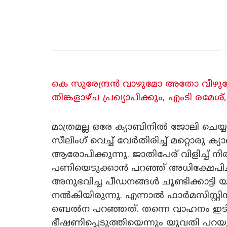
കെ സുരേന്ദ്രൻ വാഴുമോ അതോ വീഴുമ
തിങ്കളാഴ്ച പ്രഖ്യാപിക്കും, എംടി രമ
മാത്രമല്ല ഒരേ ക്യാബിനിൽ ജോലി ചെയ്യ
സീലിം​ഗ് വെച്ച് വേർതിരിച്ച് മറ്റൊരു ക്
ആരോപിക്കുന്നു. ജാതിപേര് വിളിച്ച് ന
പണിയെടുക്കാൻ പറഞ്ഞ് അധിക്ഷേപിച
അനുഭവിച്ച പീഡനങ്ങൾ ചൂണ്ടിക്കാട്ടി
നൽകിയിരുന്നു. എന്നാൽ ഫാർമസിസ്റ്റ
ബെൽന പറഞ്ഞത്. തന്നെ വാഹനം ഇടിപ്പ
ഭീഷണിപ്പെടുത്തിയെന്നും യുവതി പറ