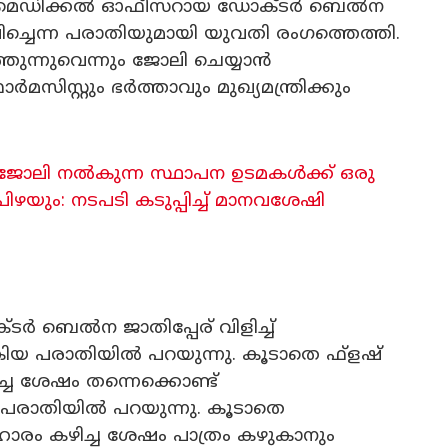
യെ മെഡിക്കൽ ഓഫീസറായ ഡോക്ടർ ബെൽന
േപിച്ചെന്ന പരാതിയുമായി യുവതി രം​ഗത്തെത്തി.
ുന്നുവെന്നും ജോലി ചെയ്യാൻ
ഫാർമസിസ്റ്റും ഭർത്താവും മുഖ്യമന്ത്രിക്കും
ാതെ ജോലി നൽകുന്ന സ്ഥാപന ഉടമകൾക്ക് ഒരു
യും: നടപടി കടുപ്പിച്ച് മാനവശേഷി
ക്ടർ ബെൽന ജാതിപ്പേര് വിളിച്ച്
ൽകിയ പരാതിയിൽ പറയുന്നു. കൂടാതെ ഫ്ളഷ്
്ച ശേഷം തന്നെക്കൊണ്ട്
 പരാതിയിൽ പറയുന്നു. കൂടാതെ
ാരം കഴിച്ച ശേഷം പാത്രം കഴുകാനും