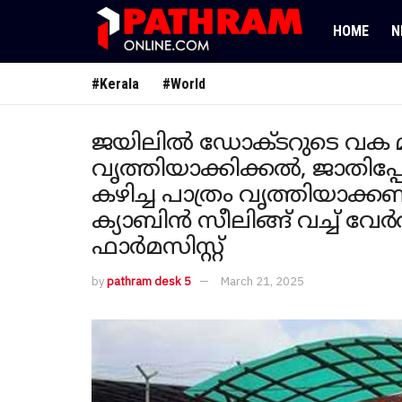
HOME
N
#Kerala
#World
ജയിലിൽ ഡോക്ടറുടെ വക മാടമ
വൃത്തിയാക്കിക്കൽ, ജാതിപ്
കഴിച്ച പാത്രം വൃത്തിയാക്
ക്യാബിൻ സീലിങ്ങ് വച്ച് വ
ഫാർമസിസ്റ്റ്
by
pathram desk 5
March 21, 2025