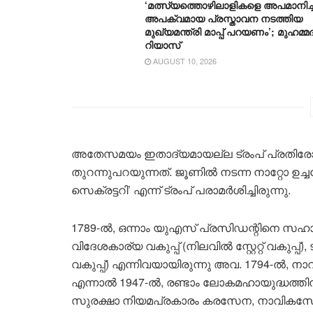
‘മത്സ്യത്തൊഴിലാളികളെ അപമാനിച്ച
അപക്വമായ പ്രസ്താവന നടത്തിയ
മുഖ്യമന്ത്രി മാപ്പ് പറയണം’; മുഹമ്മദ
റിയാസ്
AUGUST 10, 2026
അതേസമയം ഇതാദ്യമായല്ല ട്രംപ് പ്രതിരോധ വകു
തുറന്നുപറയുന്നത്. ജൂണിൽ നടന്ന നാറ്റോ ഉച്ച
സെക്രട്ടറി’ എന്ന് ട്രംപ് പരാമർശിച്ചിരുന്നു.
1789-ൽ, ഒന്നാം യുഎസ് പ്രസിഡന്റിനെ സഹായിക
വിദേശകാര്യ വകുപ്പ് (നിലവിൽ സ്റ്റേറ്റ് വകുപ്പ്
വകുപ്പ്) എന്നിവയായിരുന്നു അവ. 1794-ൽ, നാ
എന്നാൽ 1947-ൽ, രണ്ടാം ലോകമഹായുദ്ധത്തി
സുരക്ഷാ നിയമപ്രകാരം കരസേന, നാവികസേന