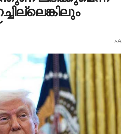
്ചില്ലെങ്കിലും
A
A