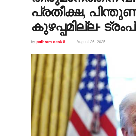
പ്രതീക്ഷ, പിന്തുണച
കുഴപ്പമില്ല- ട്രംപ്
by
pathram desk 5
August 26, 2025