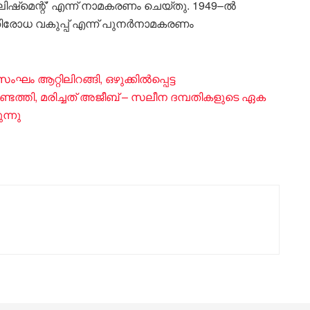
ാബ്ലിഷ്‌മെന്റ്’ എന്ന് നാമകരണം ചെയ്തു. 1949–ൽ
്രതിരോധ വകുപ്പ് എന്ന് പുനർനാമകരണം
ം ആറ്റിലിറങ്ങി, ഒഴുക്കിൽപ്പെട്ട
ടെത്തി, മരിച്ചത് അജീബ് – സലീന ദമ്പതികളുടെ ഏക
ന്നു