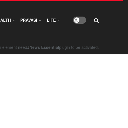
EALTH
PRAVASI
LIFE
on element need
JNews Essential
plugin to be activated.