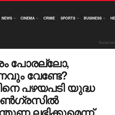
NEWS
CINEMA
CRIME
SPORTS
BUSINESS
H
Social ic
രം പോരല്ലോ,
ണവും വേണ്ടേ?
ിനെ പഴയപടി യുദ്ധ
 കോൺഗ്രസിൽ
്തുണ ലഭിക്കുമെന്ന്