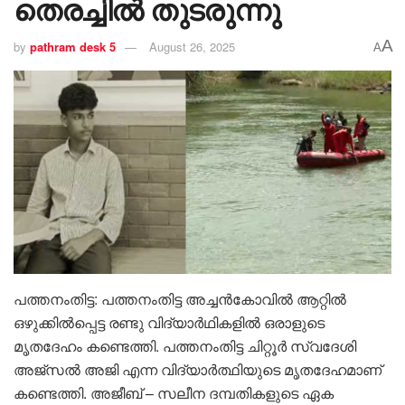
തെരച്ചിൽ തുടരുന്നു
A
by
pathram desk 5
August 26, 2025
A
പത്തനംതിട്ട: പത്തനംതിട്ട അച്ചൻകോവിൽ ആറ്റിൽ
ഒഴുക്കിൽപ്പെട്ട രണ്ടു വിദ്യാർഥികളിൽ ഒരാളുടെ
മൃതദേഹം കണ്ടെത്തി. പത്തനംതിട്ട ചിറ്റൂർ സ്വദേശി
അജ്സൽ അജി എന്ന വിദ്യാർത്ഥിയുടെ മൃതദേഹമാണ്
കണ്ടെത്തി. അജീബ് – സലീന ദമ്പതികളുടെ ഏക