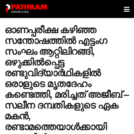
ഓണപ്പരീക്ഷ കഴിഞ്ഞ
സന്തോഷത്തിൽ എട്ടം​ഗ
സംഘം ആറ്റിലിറങ്ങി,
ഒഴുക്കിൽപ്പെട്ട
രണ്ടുവിദ്യാർഥികളിൽ
ഒരാളുടെ മൃതദേഹം
കണ്ടെത്തി, മരിച്ചത് അജീബ് –
സലീന ദമ്പതികളുടെ ഏക
മകൻ,
രണ്ടാമത്തെയാൾക്കായി