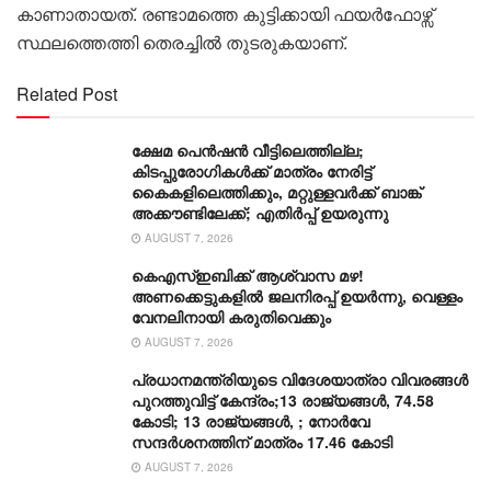
കാണാതായത്. രണ്ടാമത്തെ കുട്ടിക്കായി ഫയർഫോഴ്സ്
സ്ഥലത്തെത്തി തെരച്ചിൽ തുടരുകയാണ്.
Related Post
ക്ഷേമ പെൻഷൻ വീട്ടിലെത്തില്ല;
കിടപ്പുരോഗികൾക്ക് മാത്രം നേരിട്ട്
കൈകളിലെത്തിക്കും, മറ്റുള്ളവർക്ക് ബാങ്ക്
അക്കൗണ്ടിലേക്ക്; എതിർപ്പ് ഉയരുന്നു
AUGUST 7, 2026
കെഎസ്ഇബിക്ക് ആശ്വാസ മഴ!
അണക്കെട്ടുകളിൽ ജലനിരപ്പ് ഉയർന്നു, വെള്ളം
വേനലിനായി കരുതിവെക്കും
AUGUST 7, 2026
പ്രധാനമന്ത്രിയുടെ വിദേശയാത്രാ വിവരങ്ങൾ
പുറത്തുവിട്ട് കേന്ദ്രം;13 രാജ്യങ്ങൾ, 74.58
കോടി; 13 രാജ്യങ്ങൾ, ; നോർവേ
സന്ദർശനത്തിന് മാത്രം 17.46 കോടി
AUGUST 7, 2026