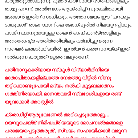
കരുത്തുറ്റതാക്കുന്നു. എത്ര കഠിനമായ ദൗത്യങ്ങളിലും
താഴ്ന്നു പറന്ന്, അതിവേഗം ആക്രമിച്ച് സുരക്ഷിതമായി
മടങ്ങാൻ ഇതിന് സാധിക്കും. അതേസമയം ഈ “പറക്കും
ടാങ്കുകൾ” രാജസ്ഥാനിലെ ജോധ്പൂരിൽ നിലയുറപ്പിക്കും.
പാകിസ്ഥാനുമായുള്ള ലൈൻ ഓഫ് കൺട്രോളിലും
അന്താരാഷ്ട്ര അതിർത്തിയിലും വർദ്ധിച്ചുവരുന്ന
സംഘർഷങ്ങൾക്കിടയിൽ, ഇന്ത്യൻ കരസേനയ്ക്ക് ഇത്
നൽകുന്ന കരുത്ത് വളരെ വലുതാണ്.
പതിനാറുകാരിയായ സ്‌കൂൾ വിദ്യാർഥിനിയെ
മാതാപിതാക്കളില്ലാത്ത നേരത്തു വീട്ടിൽ നിന്നു
തട്ടിക്കൊണ്ടുപോയി മദ്യം നൽകി കൂട്ടബലാത്സം​
ഗത്തിനിരയാക്കി, മാനന്തവാടി സ്വദേശികളായ രണ്ട്
യുവാക്കൾ അറസ്റ്റിൽ
ക്രെഡിറ്റ് ആരുവേണേൽ അടിച്ചെടുത്തോളു…
ദയവുചെയ്ത് നിമിഷപ്രിയയുടെ മോചനശ്രമങ്ങളെ
പരാജയപ്പെടുത്തരുത്’, സ്വയം സഹായിക്കാൻ വരുന്ന