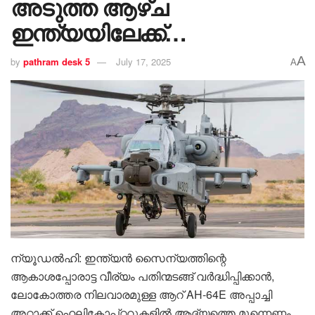
അടുത്ത ആഴ്ച
ഇന്ത്യയിലേക്ക്…
A
by
pathram desk 5
July 17, 2025
A
ന്യൂ​ഡൽഹി: ഇന്ത്യൻ സൈന്യത്തിന്റെ
ആകാശപ്പോരാട്ട വീര്യം പതിന്മടങ്ങ് വർദ്ധിപ്പിക്കാൻ,
ലോകോത്തര നിലവാരമുള്ള ആറ് AH-64E അപ്പാച്ചി
അറ്റാക്ക് ഹെലികോപ്റ്ററുകളിൽ ആദ്യത്തെ മൂന്നെണ്ണം