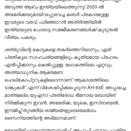
അടുത്ത ആഴ്ച ഇന്ത്യയിലെത്തുന്നു! 2020-ൽ
അമേരിക്കയുമായി ഒപ്പുവെച്ച കരാർ പ്രകാരമുള്ള
ഇവരുട‌െ വരവ്, പടിഞ്ഞാറൻ അതിർത്തിയിൽ
ഇന്ത്യയുടെ പോരാട്ട സജ്ജീകരണങ്ങൾക്ക് കൂടുതൽ
വീര്യം പകരും
ശത്രുവിന്റെ കോട്ടകളെ തകർത്തെറിയാനും, ഏത്
പ്രതികൂല സാഹചര്യങ്ങളിലും കൃത്യമായ പ്രഹരം
ഏൽപ്പിക്കാനും കെൽപ്പുള്ള, ലോകത്തിലെ ഏറ്റവും
അത്യാധുനിക ആക്രമണ
ഹെലികോപ്റ്ററുകളിലൊന്നാണ് “ആകാശത്തിലെ
ടാങ്കുകൾ” എന്ന് വിശേഷിപ്പിക്കപ്പെടുന്ന AH-64E അപ്പാച്ചെ.
മാത്രമല്ല യുഎസ് പ്രതിരോധ ഭീമനായ ബോയിങ്
നിർമ്മിക്കുന്ന ഇവൻ, അമേരിക്ക, യുകെ, ഇസ്രായേൽ,
ഈജിപ്ത് തുടങ്ങിയ രാജ്യങ്ങളുടെയെല്ലാം
സൈന്യത്തിന്റെ അഭിമാനമാണ്.
ബോയിങ് പറയുന്നതനുസരിച്ച്, അപ്പാച്ചി ഏറ്റവും പുതിയ