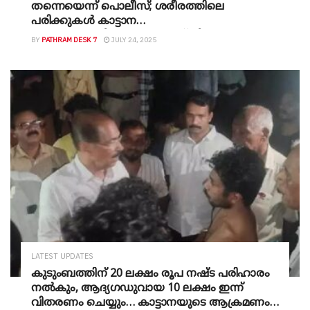
തന്നെയെന്ന് പൊലീസ്; ശരീരത്തിലെ
പരിക്കുകൾ കാട്ടാന
ആക്രമണത്തിലുണ്ടായതെന്ന് നിഗമനം
BY
PATHRAM DESK 7
JULY 24, 2025
LATEST UPDATES
കുടുംബത്തിന് 20 ലക്ഷം രൂപ നഷ്ട പരിഹാരം
നൽകും, ആദ്യഗഡുവായ 10 ലക്ഷം ഇന്ന്
വിതരണം ചെയ്യും… കാട്ടാനയുടെ ആക്രമണം