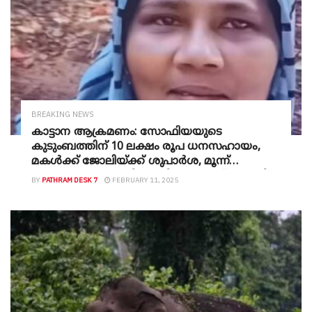
BREAKING NEWS
കാട്ടാന ആക്രമണം: സോഫിയയുടെ
കുടുംബത്തിന് 10 ലക്ഷം രൂപ ധനസഹായം,
മകള്‍ക്ക് ജോലിയ്ക്ക് ശുപാര്‍ശ, മൂന്ന്
കുടുംബങ്ങളെ മാറ്റിപ്പാര്‍പ്പിക്കും; ഉറപ്പ് നല്‍കി
BY
PATHRAM DESK 7
FEBRUARY 11, 2025
കളക്ടര്‍