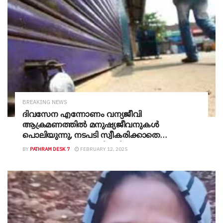
BREAKING NEWS
ദിവസേന എന്നോണം വന്യജീവി
ആക്രമണത്തില്‍ മനുഷ്യജീവനുകള്‍
പൊലിയുന്നു, നടപടി സ്വീകരിക്കാതെ
സര്‍ക്കാര്‍; വയനാട് ജില്ലയിൽ നാളെ
BY
PATHRAM DESK 7
FEBRUARY 12, 2025
യുഡിഎഫ് ഹർത്താൽ