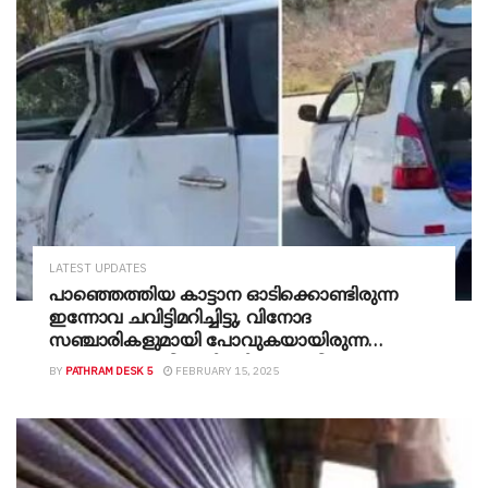
LATEST UPDATES
പാഞ്ഞെത്തിയ കാട്ടാന ഓടിക്കൊണ്ടിരുന്ന
ഇന്നോവ ചവിട്ടിമറിച്ചിട്ടു, വിനോദ
സഞ്ചാരികളുമായി പോവുകയായിരുന്ന
വാഹനം തലകീഴായി മറിഞ്ഞു, തീറ്റ
BY
PATHRAM DESK 5
FEBRUARY 15, 2025
തിന്നുകൊണ്ടിരുന്ന പശുവിനെ ചവിട്ടിക്കൊന്നു