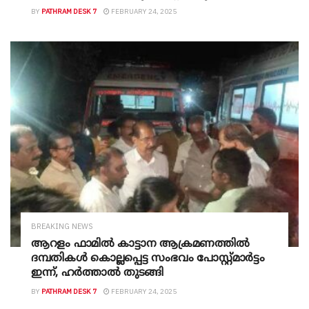
ഉണ്ടായ ആറളം ഫാമിലേക്ക് മന്ത്രി എത്തും…
BY
PATHRAM DESK 7
FEBRUARY 24, 2025
BREAKING NEWS
ആറളം ഫാമില്‍ കാട്ടാന ആക്രമണത്തില്‍
ദമ്പതികള്‍ കൊല്ലപ്പെട്ട സംഭവം പോസ്റ്റ്മാര്‍ട്ടം
ഇന്ന്, ഹര്‍ത്താല്‍ തുടങ്ങി
BY
PATHRAM DESK 7
FEBRUARY 24, 2025