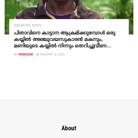
BREAKING NEWS
പിതാവിനെ കാട്ടാന ആക്രമിക്കുമ്പോൾ ഒരു
കയ്യിൽ അഞ്ചുവയസുകാരൻ മകനും,
മണിയുടെ കയ്യിൽ നിന്നും തെറിച്ചുവീണ
കുട്ടിയെ കാട്ടാനയിൽ നിന്നും
BY
WEBDESK
JANUARY 5, 2025
രക്ഷപെടുത്തിയത് കൂടെയുണ്ടായിരുന്ന
കുട്ടികൾ, അപകടത്തിൽപ്പെട്ട യുവാവിനെ
സഹോദരൻ ചുമന്നത് ഒന്നര കി.മീ.
About