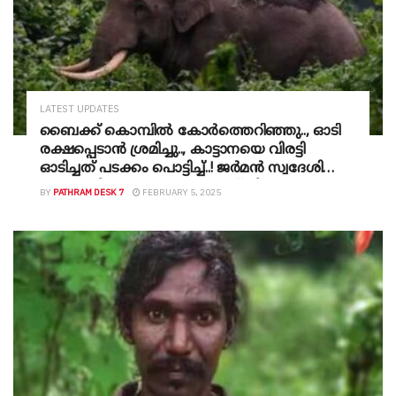
LATEST UPDATES
ബൈക്ക് കൊമ്പില്‍ കോര്‍ത്തെറിഞ്ഞു.., ഓടി
രക്ഷപ്പെടാന്‍ ശ്രമിച്ചു.., കാട്ടാനയെ വിരട്ടി
ഓടിച്ചത് പടക്കം പൊട്ടിച്ച്..! ജര്‍മന്‍ സ്വദേശി
ബൈക്കില്‍ മുന്നോട്ടുപോയത് നിര്‍ദേശം
BY
PATHRAM DESK 7
FEBRUARY 5, 2025
അവഗണിച്ച്…