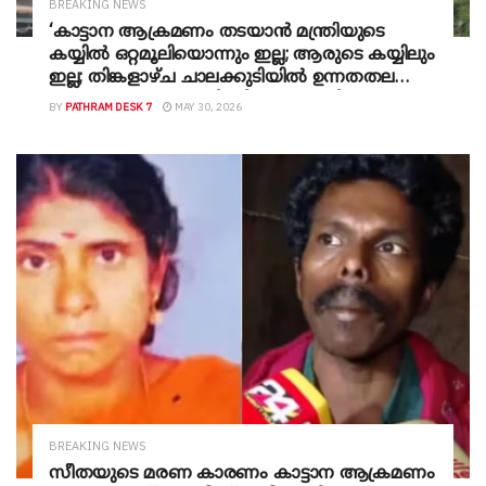
BREAKING NEWS
‘കാട്ടാന ആക്രമണം തടയാൻ മന്ത്രിയുടെ
കയ്യിൽ ഒറ്റമൂലിയൊന്നും ഇല്ല; ആരുടെ കയ്യിലും
ഇല്ല; തിങ്കളാഴ്ച ചാലക്കുടിയിൽ ഉന്നതതല
യോഗം ചേരും‘-മന്ത്രി ഷിബു ബേബി ജോണ്‍
BY
PATHRAM DESK 7
MAY 30, 2026
BREAKING NEWS
സീതയുടെ മരണ കാരണം കാട്ടാന ആക്രമണം