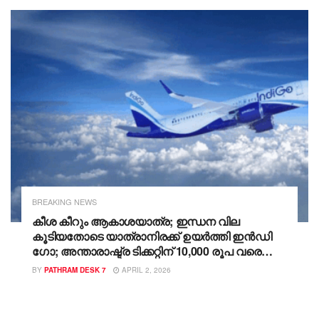
BREAKING NEWS
കീശ കീറും ആകാശയാത്ര; ഇന്ധന വില
കൂടിയതോടെ യാത്രാനിരക്ക് ഉയർത്തി ഇൻഡി​
ഗോ; അന്താരാഷ്ട്ര ടിക്കറ്റിന് 10,000 രൂപ വരെ
വർധന; ആഭ്യന്തര യാത്രയ്ക്കും ചിലവേറും
BY
PATHRAM DESK 7
APRIL 2, 2026