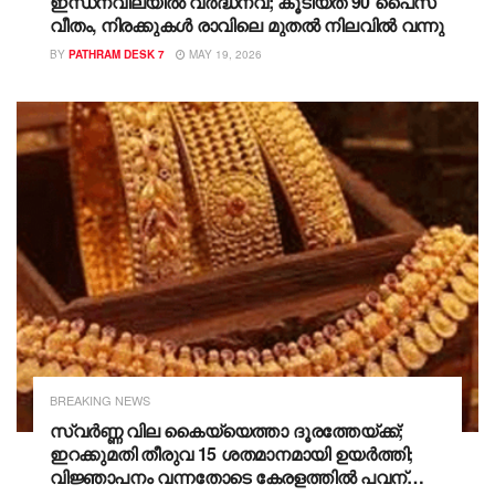
ഇന്ധനവിലയിൽ വർദ്ധനവ്; കൂടിയത് 90 പൈസ
വീതം, നിരക്കുകൾ രാവിലെ മുതൽ നിലവിൽ വന്നു
BY
PATHRAM DESK 7
MAY 19, 2026
BREAKING NEWS
സ്വർണ്ണ വില കൈയ്യെത്താ ദൂരത്തേയ്ക്ക്;
ഇറക്കുമതി തീരുവ 15 ശതമാനമായി ഉയർത്തി;
വിജ്ഞാപനം വന്നതോടെ കേരളത്തിൽ പവന്