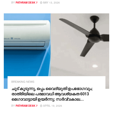
10,200 രൂപ കൂടി
BY
PATHRAM DESK 7
MAY 13, 2026
BREAKING NEWS
ചൂട് കൂടുന്നു, ഒപ്പം വൈദ്യുതി ഉപഭോ​ഗവും;
രാത്രിയിലെ പരമാവധി ആവശ്യകത 6013
മെഗാവാട്ടായി ഉയര്‍ന്നു; സർവ്വകാല
റെക്കോർഡ്! 250 മെഗാവാട്ട് വൈദ്യുതി
BY
PATHRAM DESK 7
APRIL 19, 2026
വാങ്ങാനാൻ അനുമതി തേടി KSEB