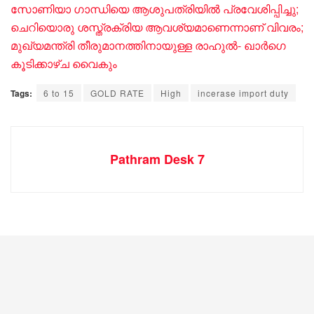
സോണിയാ ​ഗാന്ധിയെ ആശുപത്രിയിൽ പ്രവേശിപ്പിച്ചു;
ചെറിയൊരു ശസ്ത്രക്രിയ ആവശ്യമാണെന്നാണ് വിവരം;
മുഖ്യമന്ത്രി തീരുമാനത്തിനായുള്ള രാഹുൽ- ഖാർഗെ
കൂടിക്കാഴ്ച വൈകും
Tags:
6 to 15
GOLD RATE
High
incerase import duty
Pathram Desk 7