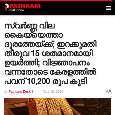
സ്വർണ്ണ വില
കൈയ്യെത്താ
ദൂരത്തേയ്ക്ക്; ഇറക്കുമതി
തീരുവ 15 ശതമാനമായി
ഉയർത്തി; വിജ്ഞാപനം
വന്നതോടെ കേരളത്തിൽ
പവന് 10,200 രൂപ കൂടി
A
by
Pathram Desk 7
May 13, 2026
A