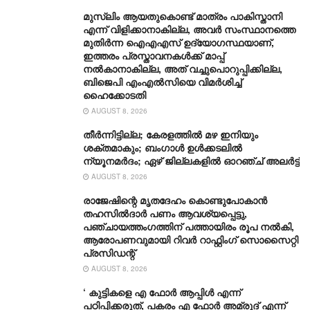
മുസ്‌ലിം ആയതുകൊണ്ട് മാത്രം പാകിസ്താനി
എന്ന് വിളിക്കാനാകില്ല, അവർ സംസ്ഥാനത്തെ
മുതിർന്ന ഐഎഎസ് ഉദ്യോഗസ്ഥയാണ്,
ഇത്തരം പ്രസ്താവനകള്‍ക്ക് മാപ്പ്
നല്‍കാനാകില്ല, അത് വച്ചുപൊറുപ്പിക്കില്ല,
ബിജെപി എംഎൽസിയെ വിമര്‍ശിച്ച്
ഹൈക്കോടതി
AUGUST 8, 2026
തീർന്നിട്ടില്ല; കേരളത്തിൽ മഴ ഇനിയും
ശക്തമാകും; ബംഗാൾ ഉൾക്കടലിൽ
ന്യൂനമർദം; ഏഴ് ജില്ലകളിൽ ഓറഞ്ച് അലർട്ട്
AUGUST 8, 2026
രാജേഷിന്റെ മൃതദേഹം കൊണ്ടുപോകാന്‍
തഹസില്‍ദാര്‍ പണം ആവശ്യപ്പെട്ടു,
പഞ്ചായത്തംഗത്തിന് പത്തായിരം രൂപ നല്‍കി,
ആരോപണവുമായി റിവർ റാഫ്റ്റിംഗ് സൊസൈറ്റി
പ്രസിഡന്റ്
AUGUST 8, 2026
‘ കുട്ടികളെ എ ഫോർ ആപ്പിൾ എന്ന്
പഠിപ്പിക്കരുത്, പകരം എ ഫോർ അമ്രൂദ് എന്ന്